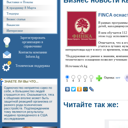
Бизнес новости К
Выставки и Показы
К празднику 8 Марта
Тендеры
FINCA оснас
Бизнес статьи
В рамках программы 
Вакансии
детей, находящемуся
Интересное
В нем обучается 112 
этом году исполняетс
Зарегистрировать
организацию в
Отмечается, что в е
справочнике
учатся в лучших муз
интернатовцы идут в ногу со временем, осв
Контакты компании
"Поддерживая их рвение к знаниям, компани
Inform.kg
технического оснащения позволит ученикам с
Техническая поддержка
Источник:vb.kg
Оценка:
нет
5
4
3
2
1
Одиночество неприятно само по
себе, и большинство людей
страшится его. Оказывается, тяга
к общению вполне может быть
защитной реакцией организма от
Читайте так же:
разного рода психических
расстройств. Подтверждением
тому являются результаты
недавно проведенного в США
исследования