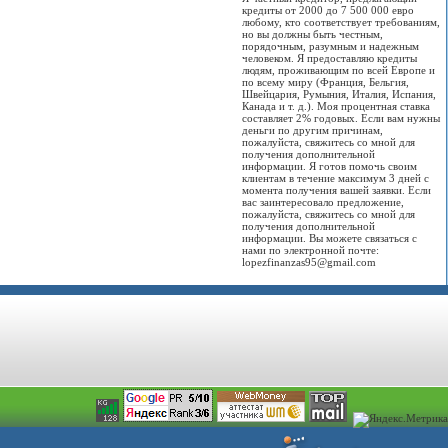
кредиты от 2000 до 7 500 000 евро
любому, кто соответствует требованиям,
но вы должны быть честным,
порядочным, разумным и надежным
человеком. Я предоставляю кредиты
людям, проживающим по всей Европе и
по всему миру (Франция, Бельгия,
Швейцария, Румыния, Италия, Испания,
Канада и т. д.). Моя процентная ставка
составляет 2% годовых. Если вам нужны
деньги по другим причинам,
пожалуйста, свяжитесь со мной для
получения дополнительной
информации. Я готов помочь своим
клиентам в течение максимум 3 дней с
момента получения вашей заявки. Если
вас заинтересовало предложение,
пожалуйста, свяжитесь со мной для
получения дополнительной
информации. Вы можете связаться с
нами по электронной почте:
lopezfinanzas95@gmail.com