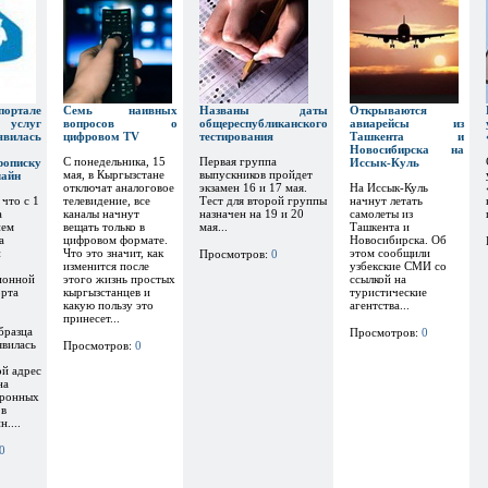
тале
Семь наивных
Названы даты
Открываются
х услуг
вопросов о
общереспубликанского
авиарейсы из
явилась
цифровом TV
тестирования
Ташкента и
Новосибирска на
С понедельника, 15
Первая группа
рописку
Иссык-Куль
мая, в Кыргызстане
выпускников пройдет
лайн
отключат аналоговое
экзамен 16 и 17 мая.
На Иссык-Куль
 что с 1
телевидение, все
Тест для второй группы
начнут летать
а
каналы начнут
назначен на 19 и 20
самолеты из
ием
вещать только в
мая...
Ташкента и
а
цифровом формате.
Новосибирска. Об
и
Что это значит, как
этом сообщили
Просмотров:
0
изменится после
узбекские СМИ со
ионной
этого жизнь простых
ссылкой на
орта
кыргызстанцев и
туристические
какую пользу это
агентства...
принесет...
бразца
Просмотров:
0
явилась
Просмотров:
0
ой адрес
на
тронных
 в
....
0