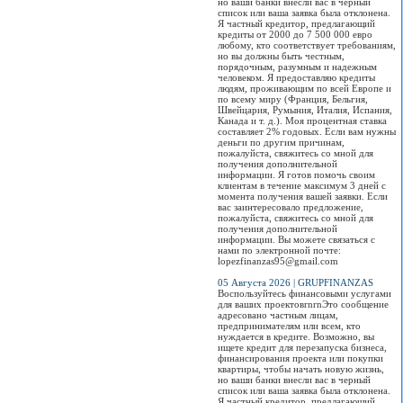
но ваши банки внесли вас в черный
список или ваша заявка была отклонена.
Я частный кредитор, предлагающий
кредиты от 2000 до 7 500 000 евро
любому, кто соответствует требованиям,
но вы должны быть честным,
порядочным, разумным и надежным
человеком. Я предоставляю кредиты
людям, проживающим по всей Европе и
по всему миру (Франция, Бельгия,
Швейцария, Румыния, Италия, Испания,
Канада и т. д.). Моя процентная ставка
составляет 2% годовых. Если вам нужны
деньги по другим причинам,
пожалуйста, свяжитесь со мной для
получения дополнительной
информации. Я готов помочь своим
клиентам в течение максимум 3 дней с
момента получения вашей заявки. Если
вас заинтересовало предложение,
пожалуйста, свяжитесь со мной для
получения дополнительной
информации. Вы можете связаться с
нами по электронной почте:
lopezfinanzas95@gmail.com
05 Августа 2026 | GRUPFINANZAS
Воспользуйтесь финансовыми услугами
для ваших проектовrnrnЭто сообщение
адресовано частным лицам,
предпринимателям или всем, кто
нуждается в кредите. Возможно, вы
ищете кредит для перезапуска бизнеса,
финансирования проекта или покупки
квартиры, чтобы начать новую жизнь,
но ваши банки внесли вас в черный
список или ваша заявка была отклонена.
Я частный кредитор, предлагающий