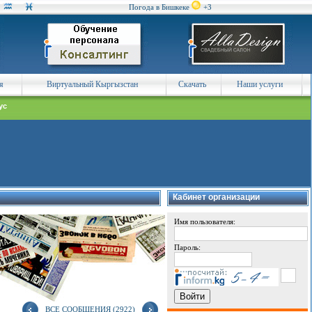
Погода в Бишкеке
+3
я
Виртуальный Кыргызстан
Скачать
Наши услуги
ус
Кабинет организации
Имя пользователя:
Пароль:
ВСЕ СООБЩЕНИЯ (2922)