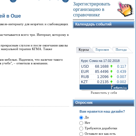
Зарегистрировать
организацию в
справочнике
ей в Оше
коле-интернату для незрячих и слабовидящих
Календарь событий
асчитывается всего три. Интернат, которому в
т прекрасным слухом и после окончания школы
ы мануальной терапии КГМА. Также
Курсы
Гороскоп
Погода
ов мебелью. Надеемся, что наличие такого
Курс Сома на 17.02.2018
 учебе", – отметили в компании.
USD
68.1688
0.117
EUR
85.4496
0.439
RUB
1.2096
0.007
KZT
0.2135
0.002
Разместить у себя
Опросник
Вам нравится наш дизайн?
Да
Нет
Требуются доработки
Оставьте все как есть