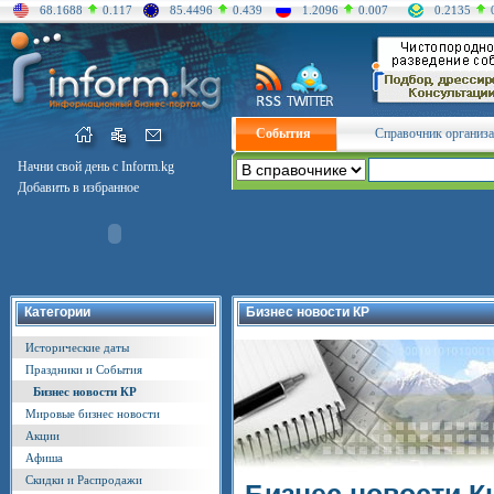
68.1688
0.117
85.4496
0.439
1.2096
0.007
0.2135
События
Справочник организ
Начни свой день с Inform.kg
Добавить в избранное
Категории
Бизнес новости КР
Исторические даты
Праздники и События
Бизнес новости КР
Мировые бизнес новости
Акции
Афиша
Скидки и Распродажи