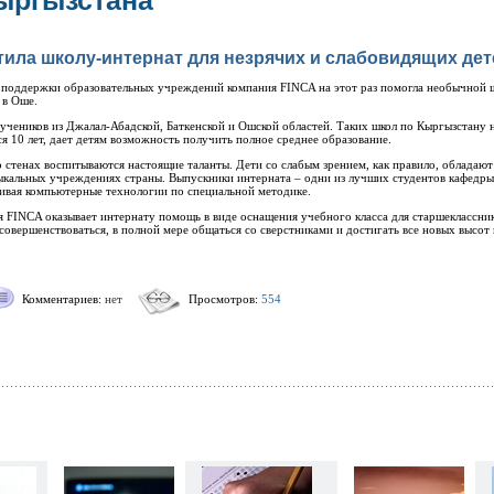
ыргызстана
тила школу-интернат для незрячих и слабовидящих дет
поддержки образовательных учреждений компания FINCA на этот раз помогла необычной ш
 в Оше.
учеников из Джалал-Абадской, Баткенской и Ошской областей. Таких школ по Кыргызстану н
я 10 лет, дает детям возможность получить полное среднее образование.
го стенах воспитываются настоящие таланты. Дети со слабым зрением, как правило, обладаю
ыкальных учреждениях страны. Выпускники интерната – одни из лучших студентов кафедр
аивая компьютерные технологии по специальной методике.
я FINCA оказывает интернату помощь в виде оснащения учебного класса для старшеклассник
овершенствоваться, в полной мере общаться со сверстниками и достигать все новых высот в
Комментариев:
нет
Просмотров:
554