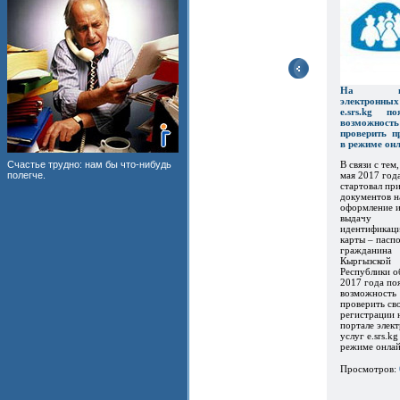
На пор
электронны
e.srs.kg по
возможность
проверить п
в режиме он
В связи с тем,
Счастье трудно: нам бы что-нибудь
мая 2017 год
полегче.
стартовал пр
документов н
оформление 
выдачу
идентификац
карты – пасп
гражданина
Кыргызской
Республики о
2017 года по
возможность
проверить св
регистрации 
портале элек
услуг e.srs.kg
режиме онлайн
Просмотров: