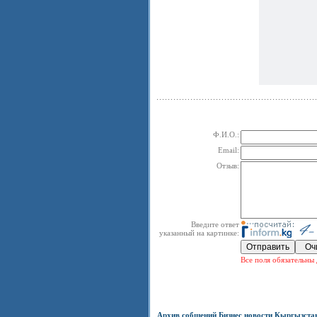
Ф.И.О.:
Email:
Отзыв:
Введите ответ
указанный на картинке:
Все поля обязательны 
Архив собщений Бизнес новости Кыргызста