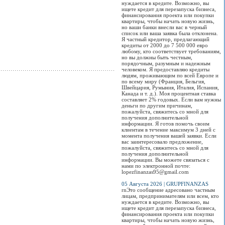
нуждается в кредите. Возможно, вы
ищете кредит для перезапуска бизнеса,
финансирования проекта или покупки
квартиры, чтобы начать новую жизнь,
но ваши банки внесли вас в черный
список или ваша заявка была отклонена.
Я частный кредитор, предлагающий
кредиты от 2000 до 7 500 000 евро
любому, кто соответствует требованиям,
но вы должны быть честным,
порядочным, разумным и надежным
человеком. Я предоставляю кредиты
людям, проживающим по всей Европе и
по всему миру (Франция, Бельгия,
Швейцария, Румыния, Италия, Испания,
Канада и т. д.). Моя процентная ставка
составляет 2% годовых. Если вам нужны
деньги по другим причинам,
пожалуйста, свяжитесь со мной для
получения дополнительной
информации. Я готов помочь своим
клиентам в течение максимум 3 дней с
момента получения вашей заявки. Если
вас заинтересовало предложение,
пожалуйста, свяжитесь со мной для
получения дополнительной
информации. Вы можете связаться с
нами по электронной почте:
lopezfinanzas95@gmail.com
05 Августа 2026 | GRUPFINANZAS
rnЭто сообщение адресовано частным
лицам, предпринимателям или всем, кто
нуждается в кредите. Возможно, вы
ищете кредит для перезапуска бизнеса,
финансирования проекта или покупки
квартиры, чтобы начать новую жизнь,