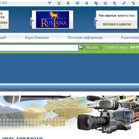
0.002
аций
Карта Бишкека
Полезная информация
Развлечени
Сейчас ищут:
Ай-Р