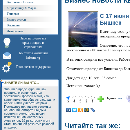
Бизнес новости К
Выставки и Показы
К празднику 8 Марта
Тендеры
С 17 июня
Бизнес статьи
Бишкек
Вакансии
Интересное
К летнему сезону 
информация предс
Зарегистрировать
организацию в
Отмечено, что пое
справочнике
воскресеньям в 06 часов 25 минут по 
Контакты компании
Inform.kg
В вагонах созданы все условия. Работ
Техническая поддержка
Стоимость проезда от Бишкека до Балы
Для детей до 10 лет - 35 сомов.
Источник: zanoza.kg
Знания о вреде курения, как
правило, ограничиваются
заезженной фразой о том, что
Оценка:
нет
капля никотина убивает лошадь, и
5
4
3
2
1
опасениями умереть от рака.
Последнее не лишено весомых
оснований: сигаретный дым
содержит около трех тысяч
известных нам составных
элементов, 16 из которых могут
Читайте так же:
стать причиной развития раковой
опухоли.