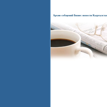
Архив собщений Бизнес новости Кыргызста