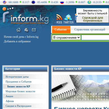
68.1688
0.117
85.4496
0.439
1.2096
0.007
0.2135
0.
События
Справочник организаций
Начни свой день с Inform.kg
Добавить в избранное
Категории
Бизнес новости КР
Исторические даты
Праздники и События
Бизнес новости КР
Мировые бизнес новости
Акции
Афиша
Скидки и Распродажи