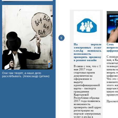
На портале
Семь
электронных услуг
вопр
e.srs.kg появилась
цифров
возможность
С понеде
проверить прописку
мая, в К
в режиме онлайн
отключат
В связи с тем, что с 1
телевиде
мая 2017 года
каналы 
стартовал прием
вещать т
Они там творят, а наше дело
документов на
цифрово
расхлёбывать. (Александр Циткин)
оформление и
Что это 
выдачу
изменитс
идентификационной
этого ж
карты – паспорта
кыргызст
гражданина
какую по
Кыргызской
принесет.
Республики образца
2017 года появилась
Просмот
возможность
проверить свой адрес
регистрации на
портале электронных
услуг e.srs.kg в