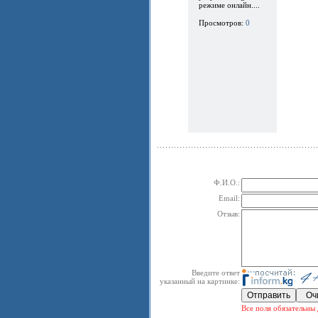
режиме онлайн....
Просмотров:
0
Ф.И.О.:
Email:
Отзыв:
Введите ответ
указанный на картинке:
Все поля обязательны 