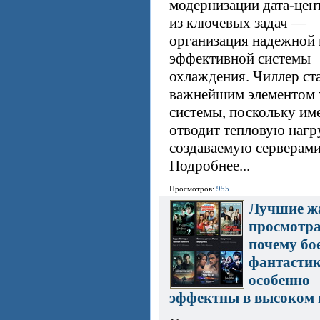
модернизации дата-цен
из ключевых задач —
организация надежной 
эффективной системы
охлаждения. Чиллер ст
важнейшим элементом 
системы, поскольку им
отводит тепловую нагр
создаваемую серверами
Подробнее...
Просмотров:
955
Лучшие ж
просмотра
почему бо
фантасти
особенно
эффектны в высоком 