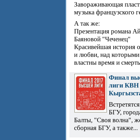
Завораживающая пласти
музыка французского г
А так же:
Презентация романа А
Баяновой "Чеченец"
Красивейшая история о
и любви, над которыми
властны время и смерть
Финал вы
лиги КВН
Кыргызст
Встретятс
БГУ, город
Балты, "Своя волна", ж
сборная БГУ, а также...