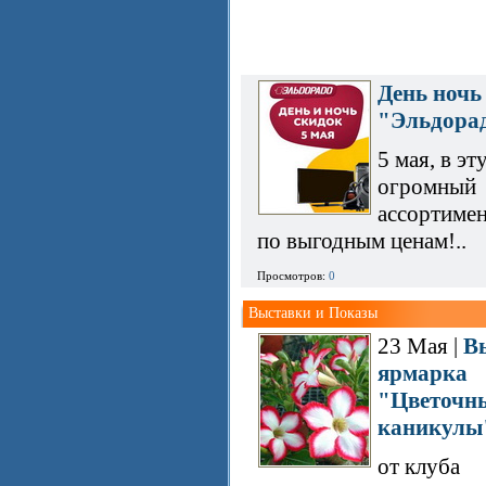
День ночь
"Эльдора
5 мая, в эт
огромный
ассортимен
по выгодным ценам!..
Просмотров:
0
Выставки и Показы
23 Мая |
В
ярмарка
"Цветочн
каникулы
от клуба