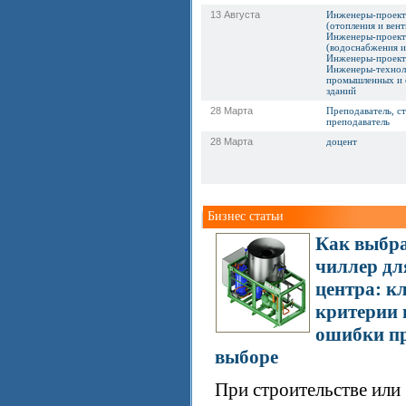
13 Августа
Инженеры-проек
(отопления и вент
Инженеры-проек
(водоснабжения и
Инженеры-проек
Инженеры-технол
промышленных и 
зданий
28 Марта
Преподаватель, с
преподаватель
28 Марта
доцент
Бизнес статьи
Как выбр
чиллер дл
центра: к
критерии 
ошибки п
выборе
При строительстве или