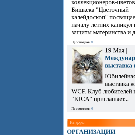
коллекционеров-цвето
Бишкека "Цветочный
калейдоскоп" посвящае
началу летних каникул
защиты материнства и де
Просмотров:
0
19 Мая |
Междунар
выставка
Юбилейна
выставка к
WCF. Клуб любителей 
"KICA" приглашает...
Просмотров:
0
Тендеры
ОРГАНИЗАЦИИ