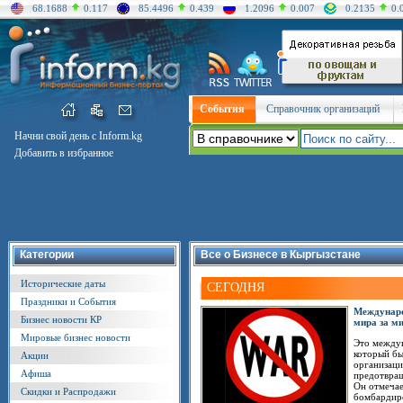
68.1688
0.117
85.4496
0.439
1.2096
0.007
0.2135
0.
События
Справочник организаций
Начни свой день с Inform.kg
Добавить в избранное
Категории
Все о Бизнесе в Кыргызстане
Исторические даты
СЕГОДНЯ
Праздники и События
Междунаро
Бизнес новости КР
мира за м
Мировые бизнес новости
Это между
который б
Акции
организаци
Афиша
предотвращ
Он отмечае
Скидки и Распродажи
бомбардиро