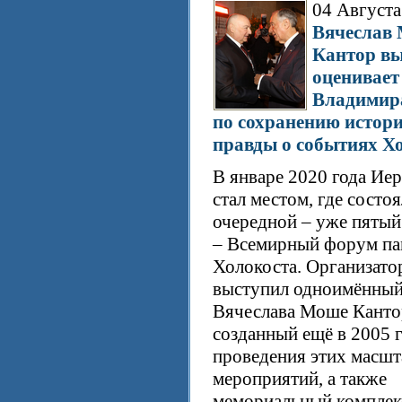
04 Августа 
Вячеслав
Кантор в
оценивает
Владимир
по сохранению истор
правды о событиях Х
В январе 2020 года Ие
стал местом, где состо
очередной – уже пятый
– Всемирный форум па
Холокоста. Организато
выступил одноимённы
Вячеслава Моше Канто
созданный ещё в 2005 
проведения этих масш
мероприятий, а также
мемориальный комплек