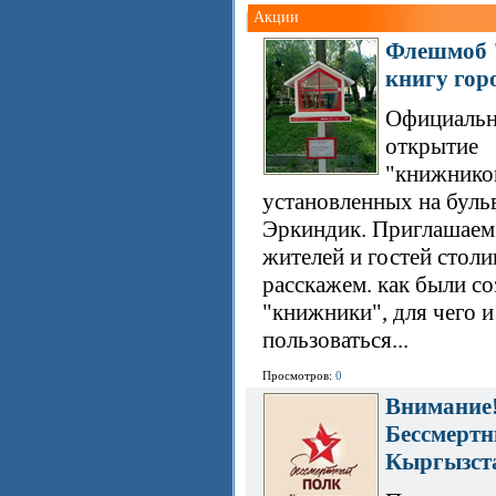
Акции
Флешмоб 
книгу гор
Официальн
открытие
"книжнико
установленных на буль
Эркиндик. Приглашаем
жителей и гостей стол
расскажем. как были с
"книжники", для чего и
пользоваться...
Просмотров:
0
Внимание
Бессмерт
Кыргызст