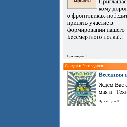
Приглашаем
кому дорог
о фронтовиках-победит
принять участие в
формировании нашего
Бессмертного полка!..
Просмотров:
0
Скидки и Распродажи
Весенняя 
Ждем Вас с
мая в "Техн
Просмотров:
0