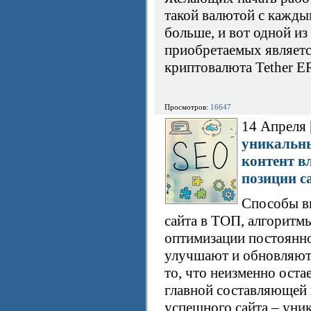
такой валютой с кажды
больше, и вот одной из
приобретаемых являет
криптовалюта Tether 
Просмотров:
16647
14 Апреля 
уникальн
контент в
позиции с
Способы в
сайта в ТОП, алгоритм
оптимизации постоянн
улучшают и обновляют,
то, что неизменно оста
главной составляющей
успешного сайта – уни