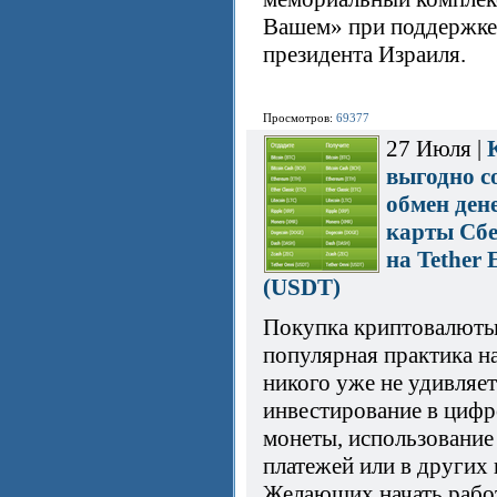
Вашем» при поддержке
президента Израиля.
Просмотров:
69377
27 Июля |
выгодно с
обмен дене
карты Сб
на Tether
(USDT)
Покупка криптовалюты
популярная практика на
никого уже не удивляет
инвестирование в циф
монеты, использование
платежей или в других 
Желающих начать работ