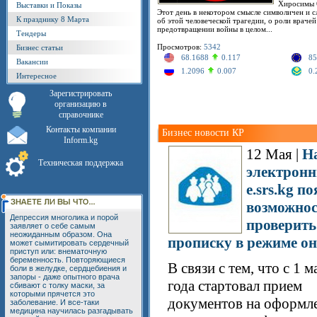
Хиросимы 6
Выставки и Показы
Этот день в некотором смысле символичен и 
К празднику 8 Марта
об этой человеческой трагедии, о роли врачей 
предотвращении войны в целом...
Тендеры
Просмотров:
5342
Бизнес статьи
68.1688
0.117
85
Вакансии
1.2096
0.007
0.
Интересное
Зарегистрировать
организацию в
справочнике
Контакты компании
Бизнес новости КР
Inform.kg
12 Мая |
Н
Техническая поддержка
электронн
e.srs.kg п
возможнос
Депрессия многолика и порой
проверить
заявляет о себе самым
неожиданным образом. Она
прописку в режиме о
может сымитировать сердечный
приступ или: внематочную
беременность. Повторяющиеся
В связи с тем, что с 1 
боли в желудке, сердцебиения и
запоры - даже опытного врача
года стартовал прием
сбивают с толку маски, за
которыми прячется это
документов на оформл
заболевание. И все-таки
медицина научилась разгадывать