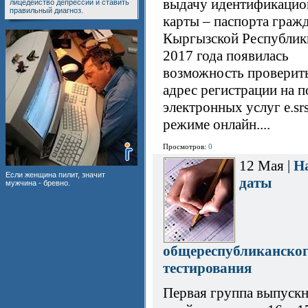
выдачу идентификацио
лицедейство депрессии и ставить
правильный диагноз.
карты – паспорта граж
Кыргызской Республик
2017 года появилась
возможность проверит
адрес регистрации на п
электронных услуг e.srs
режиме онлайн....
Просмотров:
0
12 Мая |
Н
Если женщина пилит, значит
даты
мужчина - бревно.
общереспубликанско
тестирования
Первая группа выпуск