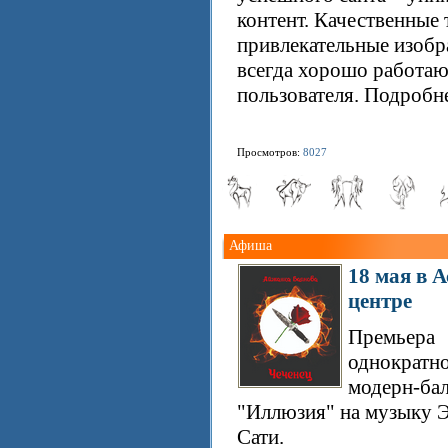
контент. Качественные 
привлекательные изоб
всегда хорошо работаю
пользователя. Подробне
Просмотров:
8027
Афиша
18 мая в 
центре
Премьера
однократн
модерн-бал
"Иллюзия" на музыку 
Сати.