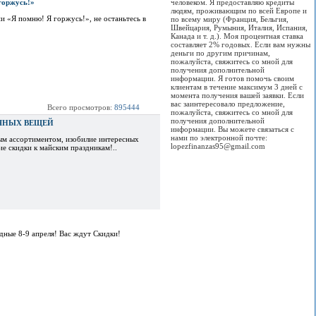
горжусь!»
человеком. Я предоставляю кредиты
людям, проживающим по всей Европе и
и «Я помню! Я горжусь!», не останьтесь в
по всему миру (Франция, Бельгия,
Швейцария, Румыния, Италия, Испания,
Канада и т. д.). Моя процентная ставка
составляет 2% годовых. Если вам нужны
деньги по другим причинам,
пожалуйста, свяжитесь со мной для
получения дополнительной
информации. Я готов помочь своим
клиентам в течение максимум 3 дней с
момента получения вашей заявки. Если
вас заинтересовало предложение,
Всего просмотров:
895444
пожалуйста, свяжитесь со мной для
получения дополнительной
ЧНЫХ ВЕЩЕЙ
информации. Вы можете связаться с
нами по электронной почте:
ым ассортиментом, изобилие интересных
lopezfinanzas95@gmail.com
е скидки к майским праздникам!..
дные 8-9 апреля! Вас ждут Скидки!