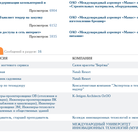
модернизации компьютерной и
ОАО «Международный аэропорт «Манас» об
«Строительных материалов, оборудования,
Просмотров:
6904
являет тендер на закупку
ОАО «Международный аэропорт «Манас» об
изготовлению брошюр»
Просмотров:
6152
 доступа в сеть интернет»
ОАО «Международный аэропорт «Манас» об
питания»
Просмотров:
5935
Сообщений в разделе:
16
НСИЯ
КОМПАНИЯ
 ногтевого сервиса
Салон красоты "Берёзка"
ная
Natali Resort
ик садовника
Natali Resort
р по технадзору
Консалтинговая компания ”Экспертиза и те
надзор”
ры-проектировщики ОВ (отопления и
K-Jetigen Architects ОсОО
яции); Инженеры-проектировщики ВК
набжения и канализации); Инженеры-
ировщики ЭМ; Инженеры-технологи
ленных и общественных зданий
аватель, старший преподаватель
Колледж инновационных технологий и эко
МЕЖДУНАРОДНЫЙ УНИВЕРСИТЕТ
ИННОВАЦИОННЫХ ТЕХНОЛОГИЙ (МУИ