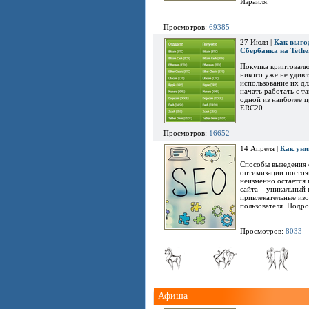
Израиля.
Просмотров:
69385
27 Июля |
Как выгод
Сбербанка на Teth
Покупка криптовалю
никого уже не удив
использование их д
начать работать с т
одной из наиболее п
ERC20.
Просмотров:
16652
14 Апреля |
Как уни
Способы выведения 
оптимизации постоян
неизменно остается
сайта – уникальный 
привлекательные из
пользователя. Подро
Просмотров:
8033
Афиша