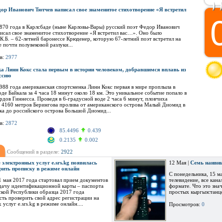
дор Иванович Тютчев написал свое знаменитое стихотворение «Я встретил
1870 года в Карлсбаде (ныне Карловы-Вары) русский поэт Федор Иванович
исал свое знаменитое стихотворение «Я встретил вас…». Оно было
К.Б. – 62-летней баронессе Крюденер, которую 67-летний поэт встретил на
е почти полувековой разлуки...
в:
2977
а Линн Кокс стала первым в истории человеком, добравшимся вплавь из
ссию
1988 года американская спортсменка Линн Кокс первая в мире проплыла в
оде Байкала за 4 часа 18 минут около 18 км. Это уникальное событие попало в
рдов Гиннесса. Проведя в 6-градусной воде 2 часа 6 минут, пловчиха
 4160 метров Берингова пролива от американского острова Малый Диомид в
ка до российского острова Большой Диомид...
в:
2872
85.4496
0.439
0.2135
0.002
Сообщений в разделе:
2922
 электронных услуг e.srs.kg появилась
12 Мая |
Семь наивн
рить прописку в режиме онлайн
С понедельника, 15 м
с 1 мая 2017 года стартовал прием документов
телевидение, все кан
дачу идентификационной карты – паспорта
формате. Что это знач
кой Республики образца 2017 года
простых кыргызстанце
ть проверить свой адрес регистрации на
услуг e.srs.kg в режиме онлайн....
Просмотров:
0