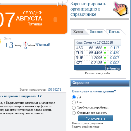
Зарегистрировать
организацию в
07
СЕГОДНЯ:
справочнике
АВГУСТА
Пятница
Курсы
Гороскоп
Погода
Ясно
+3
Курс Сома на 17.02.2018
Южный
Ветер:
м/сек
USD
68.1688
0.117
EUR
85.4496
0.439
RUB
1.2096
0.007
KZT
0.2135
0.002
Разместить у себя
Опросник
Всего просмотров:
15888271
Вам нравится наш дизайн?
ых вопросов о цифровом TV
Да
Нет
ая, в Кыргызстане отключат аналоговое
алы начнут вещать только в цифровом
Требуются доработки
ит, как изменится после этого жизнь
Оставьте все как есть
в и какую пользу это принесет...
Посмотреть результат
Задать свой вопрос