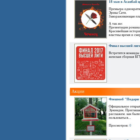
18 мая в Асанбай ц
Премьера однократн
Эрика Сати.
Завораживающая плас
А так же:
Презентация романа
Красивейшая история
властны время и сме
Финал высшей лиг
Встретятся команды 
женская сборная БГУ,
Акции
Флешмоб "Подари к
Официальное открыт
Эркиндик. Приглаша
расскажем. как были
пользоваться...
Просмотров:
0