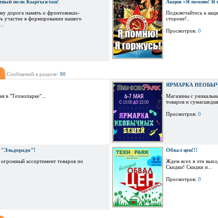
тный полк Кыргызстан!
Акция «Я помню! Я 
ому дорога память о фронтовиках-
Подключайтесь к акци
ть участие в формировании нашего
стороне!..
..
Просмотров:
0
Сообщений в разделе:
90
ЯРМАРКА НЕОБЫ
я в "Технопарке"...
Магазины с уникальн
товаров и сумасшедши
Просмотров:
0
в "Эльдорадо"!
Обвал цен!!!
у огромный ассортимент товаров по
Ждем всех в эти выхо
Скидки! Скидки и...
Просмотров:
0