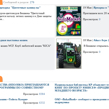
Сообщений в разделе:
276
ярмарка "Цветочные каникулы"
19 Мая |
Ярмарка в 
неров-цветоводов Бишкека "Цветочный
Приглашаем всех 20 ма
щается началу летних каникул и Дню защиты
а...
Просмотров:
0
дная выставка кошек
18 Мая |
Айыл Агро 
 кошек WCF. Клуб любителей кошек "KICA"
В Бишкеке открылась 
Просмотров:
0
СТВА (НПО/НКО) ПРИГЛАШАЮТСЯ
Национальная библиотека КР объявляет т
ПРОГРАММЫ ПО СОВМЕСТНОМУ
КНИГ ПО ПРОЕКТУ ЮНИСЕФ «ПРОДВ
МЛАДШЕГО ВОЗРАСТА»
Просмотров:
8384
машин «Тойота Камри»
ОАО «BakaiBank» сообщает о проведении о
подрядчика
Просмотров:
6332