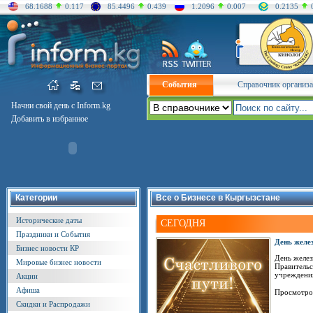
68.1688
0.117
85.4496
0.439
1.2096
0.007
0.2135
События
Справочник организ
Начни свой день с Inform.kg
Добавить в избранное
Категории
Все о Бизнесе в Кыргызстане
Исторические даты
СЕГОДНЯ
Праздники и События
День желе
Бизнес новости КР
День желез
Мировые бизнес новости
Правительс
учреждения
Акции
Афиша
Просмотро
Скидки и Распродажи