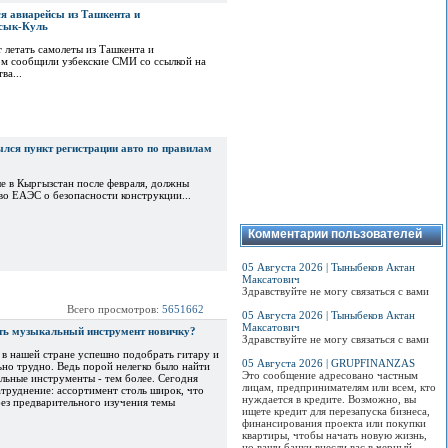
я авиарейсы из Ташкента и
ссык-Куль
 летать самолеты из Ташкента и
ом сообщили узбекские СМИ со ссылкой на
ва...
лся пункт регистрации авто по правилам
е в Кыргызстан после февраля, должны
во ЕАЭС о безопасности конструкции...
Комментарии пользователей
05 Августа 2026 | Тыныбеков Актан
Максатович
Здравствуйте не могу связаться с вами
Всего просмотров:
5651662
05 Августа 2026 | Тыныбеков Актан
Максатович
ть музыкальный инструмент новичку?
Здравствуйте не могу связаться с вами
в нашей стране успешно подобрать гитару и
05 Августа 2026 | GRUPFINANZAS
ьно трудно. Ведь порой нелегко было найти
Это сообщение адресовано частным
альные инструменты - тем более. Сегодня
лицам, предпринимателям или всем, кто
атруднение: ассортимент столь широк, что
нуждается в кредите. Возможно, вы
ез предварительного изучения темы
ищете кредит для перезапуска бизнеса,
финансирования проекта или покупки
квартиры, чтобы начать новую жизнь,
но ваши банки внесли вас в черный