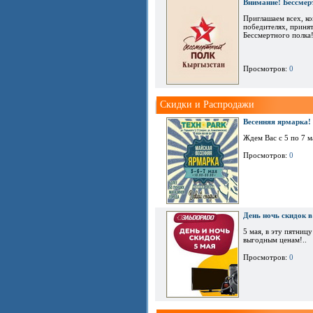
Внимание! Бессмер
Приглашаем всех, к
победителях, приня
Бессмертного полка!
Просмотров:
0
Скидки и Распродажи
Весенняя ярмарка!
Ждем Вас с 5 по 7 ма
Просмотров:
0
День ночь скидок 
5 мая, в эту пятниц
выгодным ценам!..
Просмотров:
0