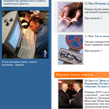
лицедейство депрессии и ставить
12 Мая |
Названы д
правильный диагноз.
Первая группа выпус
для второй группы на
Просмотров:
0
11 Мая |
Где и скол
Сколько планируется
будет парковать маш
Просмотров:
0
Если женщина пилит, значит
мужчина - бревно.
Мировые бизнес новости
04 Августа |
Вячесл
Владимира Путина 
событиях Холокос
В январе 2020 года 
очередной – уже пя
Холокоста. Организ
Вячеслава Моше Кан
проведения этих ма
мемориальный компл