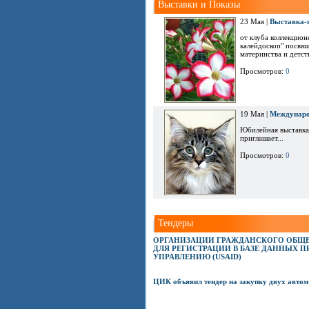
Выставки и Показы
23 Мая |
Выставка-
от клуба коллекцио
калейдоскоп" посвя
материнства и детств
Просмотров:
0
19 Мая |
Междунаро
Юбилейная выставка
приглашает...
Просмотров:
0
Тендеры
ОРГАНИЗАЦИИ ГРАЖДАНСКОГО ОБЩЕ
ДЛЯ РЕГИСТРАЦИИ В БАЗЕ ДАННЫХ 
УПРАВЛЕНИЮ (USAID)
ЦИК объявил тендер на закупку двух авто