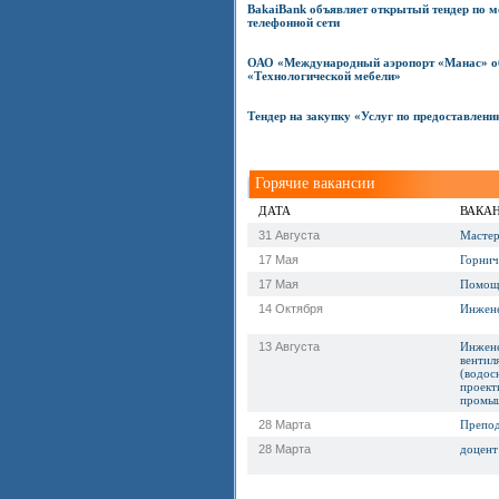
BakaiBank объявляет открытый тендер по 
телефонной сети
ОАО «Международный аэропорт «Манас» объ
«Технологической мебели»
Тендер на закупку «Услуг по предоставлению
Горячие вакансии
ДАТА
ВАКА
31 Августа
Мастер
17 Мая
Горнич
17 Мая
Помощн
14 Октября
Инжене
13 Августа
Инжене
вентил
(водос
проект
промыш
28 Марта
Препод
28 Марта
доцент