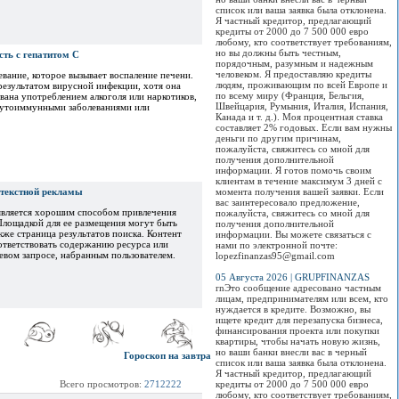
список или ваша заявка была отклонена.
Я частный кредитор, предлагающий
кредиты от 2000 до 7 500 000 евро
любому, кто соответствует требованиям,
но вы должны быть честным,
ть с гепатитом С
порядочным, разумным и надежным
человеком. Я предоставляю кредиты
олевание, которое вызывает воспаление печени.
людям, проживающим по всей Европе и
результатом вирусной инфекции, хотя она
по всему миру (Франция, Бельгия,
вана употреблением алкоголя или наркотиков,
Швейцария, Румыния, Италия, Испания,
аутоиммунными заболеваниями или
Канада и т. д.). Моя процентная ставка
составляет 2% годовых. Если вам нужны
деньги по другим причинам,
пожалуйста, свяжитесь со мной для
получения дополнительной
информации. Я готов помочь своим
клиентам в течение максимум 3 дней с
текстной рекламы
момента получения вашей заявки. Если
вас заинтересовало предложение,
 является хорошим способом привлечения
пожалуйста, свяжитесь со мной для
 Площадкой для ее размещения могут быть
получения дополнительной
акже страница результатов поиска. Контент
информации. Вы можете связаться с
ответствовать содержанию ресурса или
нами по электронной почте:
евом запросе, набранным пользователем.
lopezfinanzas95@gmail.com
05 Августа 2026 | GRUPFINANZAS
rnЭто сообщение адресовано частным
лицам, предпринимателям или всем, кто
нуждается в кредите. Возможно, вы
ищете кредит для перезапуска бизнеса,
финансирования проекта или покупки
квартиры, чтобы начать новую жизнь,
но ваши банки внесли вас в черный
Гороскоп на завтра
список или ваша заявка была отклонена.
Я частный кредитор, предлагающий
Всего просмотров:
2712222
кредиты от 2000 до 7 500 000 евро
любому, кто соответствует требованиям,