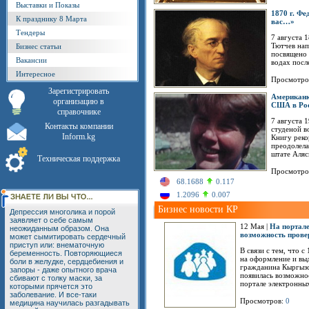
Выставки и Показы
1870 г. Фе
К празднику 8 Марта
вас…»
Тендеры
7 августа 
Тютчев нап
Бизнес статьи
посвящено 
Вакансии
водах посл
Интересное
Просмотро
Зарегистрировать
Американк
организацию в
США в Ро
справочнике
7 августа 
Контакты компании
студеной в
Inform.kg
Книгу реко
преодолела
штате Аляс
Техническая поддержка
Просмотро
68.1688
0.117
1.2096
0.007
Бизнес новости КР
Депрессия многолика и порой
заявляет о себе самым
12 Мая |
На портале
неожиданным образом. Она
возможность прове
может сымитировать сердечный
приступ или: внематочную
В связи с тем, что 
беременность. Повторяющиеся
на оформление и вы
боли в желудке, сердцебиения и
гражданина Кыргызс
запоры - даже опытного врача
появилась возможнос
сбивают с толку маски, за
портале электронных 
которыми прячется это
заболевание. И все-таки
Просмотров:
0
медицина научилась разгадывать