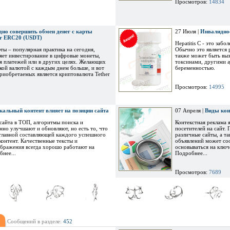
Просмотров:
14834
но совершить обмен денег с карты
27 Июля |
Инвалиднос
er ERC20 (USDT)
Hepatitis C - это заб
ты – популярная практика на сегодня,
Обычно это является 
ляет инвестирование в цифровые монеты,
также может быть выз
ля платежей или в других целях. Желающих
токсинами, другими 
акой валютой с каждым днем больше, и вот
беременностью.
риобретаемых является криптовалюта Tether
Просмотров:
14995
кальный контент влияет на позиции сайта
07 Апреля |
Виды кон
сайта в ТОП, алгоритмы поиска и
Контекстная реклама
но улучшают и обновляют, но есть то, что
посетителей на сайт.
 главной составляющей каждого успешного
различные сайты, а т
контент. Качественные тексты и
объявлений может со
ображения всегда хорошо работают на
основываться на ключ
бнее...
Подробнее...
Просмотров:
7689
Сообщений в разделе:
452