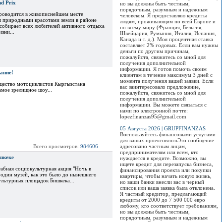
d Prix
но вы должны быть честным,
порядочным, разумным и надежным
роводится в живописнейшем месте
человеком. Я предоставляю кредиты
м природными красотами земли в районе
людям, проживающим по всей Европе и
собирает всех любителей активного отдыха
по всему миру (Франция, Бельгия,
зни...
Швейцария, Румыния, Италия, Испания,
Канада и т. д.). Моя процентная ставка
составляет 2% годовых. Если вам нужны
деньги по другим причинам,
пожалуйста, свяжитесь со мной для
получения дополнительной
информации. Я готов помочь своим
ание!
клиентам в течение максимум 3 дней с
момента получения вашей заявки. Если
щество мотоциклистов Кыргызстана
вас заинтересовало предложение,
амое зрелищное шоу...
пожалуйста, свяжитесь со мной для
получения дополнительной
информации. Вы можете связаться с
нами по электронной почте:
lopezfinanzas95@gmail.com
05 Августа 2026 | GRUPFINANZAS
Воспользуйтесь финансовыми услугами
для ваших проектовrnrnЭто сообщение
Всего просмотров:
984606
адресовано частным лицам,
предпринимателям или всем, кто
шкеке
нуждается в кредите. Возможно, вы
ищете кредит для перезапуска бизнеса,
абная социокультурная акция "Ночь в
финансирования проекта или покупки
е один музей, как это было до нынешнего
квартиры, чтобы начать новую жизнь,
культурных площадок Бишкека...
но ваши банки внесли вас в черный
список или ваша заявка была отклонена.
Я частный кредитор, предлагающий
кредиты от 2000 до 7 500 000 евро
любому, кто соответствует требованиям,
но вы должны быть честным,
порядочным, разумным и надежным