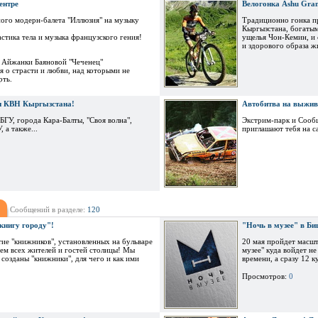
ентре
Велогонка Ashu Gran
ого модерн-балета "Иллюзия" на музыку
Традиционно гонка п
Кыргызстана, богаты
тика тела и музыка французского гения!
ущелья Чон-Кемин, и 
и здорового образа жи
 Айжанки Баяновой "Чеченец"
 о страсти и любви, над которыми не
рть.
и КВН Кыргызстана!
Автобитва на выжив
БГУ, города Кара-Балты, "Своя волна",
Экстрим-парк и Сооб
 а также...
приглашают тебя на с
Сообщений в разделе:
120
нигу городу"!
"Ночь в музее" в Би
ие "книжников", установленных на бульваре
20 мая пройдет масшт
ем всех жителей и гостей столицы! Мы
музее" куда войдет н
 созданы "книжники", для чего и как ими
времени, а сразу 12 
Просмотров:
0