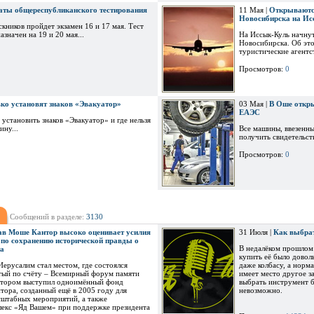
аты общереспубликанского тестирования
11 Мая |
Открываютс
Новосибирска на И
кников пройдет экзамен 16 и 17 мая. Тест
значен на 19 и 20 мая...
На Иссык-Куль начнут
Новосибирска. Об эт
туристические агентст
Просмотров:
0
ько установят знаков «Эвакуатор»
03 Мая |
В Оше откры
ЕАЭС
 установить знаков «Эвакуатор» и где нельзя
ину...
Все машины, ввезенны
получить свидетельст
Просмотров:
0
Сообщений в разделе:
3130
ав Моше Кантор высоко оценивает усилия
31 Июля |
Как выбра
по сохранению исторической правды о
В недалёком прошлом 
та
купить её было довол
Иерусалим стал местом, где состоялся
даже колбасу, а норм
тый по счёту – Всемирный форум памяти
имеет место другое з
атором выступил одноимённый фонд
выбрать инструмент б
тора, созданный ещё в 2005 году для
невозможно.
сштабных мероприятий, а также
екс «Яд Вашем» при поддержке президента