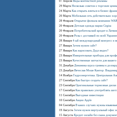
07 Апреля
Виды контекстной рекламы
29 Марта
Несколько советов о торговле цен
24 Марта
Как открыть влиться в бизнес фра
20 Марта
Мобильная сеть действительно хор
28 Февраля
Открытие филиала компании WA
20 Февраля
Детская одежда марки Cegisa
20 Февраля
Потребительский кредит в Латви
20 Февраля
Розы с доставкой по всей Украине
28 Января
4-ый международный конгресс и в
27 Января
Зачем нужен сайт?
27 Января
Как нарисовать Дудл видео?
23 Января
Измерительные приборы для проф
23 Января
Качественные запчасти для вашего
31 Декабря
Динамика курса гривны к доллару
23 Декабря
Вячеслав Моше Кантор: Владимир 
14 Ноября
Гидроэнергетика. Центральная Аз
27 Сентября
Как быстро создать сайт?
23 Сентября
Оригинальные тормозные диски н
17 Сентября
Как правильно употреблять шотла
11 Сентября
Выгодные инвестиции
10 Сентября
Акции Apple
04 Сентября
В каких случаях нужны языковы
19 Августа
Зачем нужен виртуальный офис н
15 Августа
Кредит онлайн без скана докумен