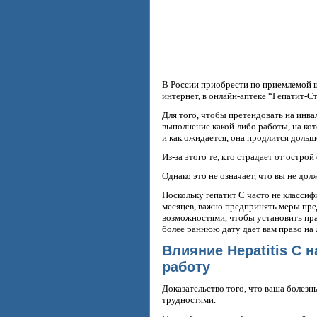
В России приобрести по приемлемой ц
интернет, в онлайн-аптеке “Гепатит-С
Для того, чтобы претендовать на инв
выполнение какой-либо работы, на к
и как ожидается, она продлится дольше
Из-за этого те, кто страдает от остро
Однако это не означает, что вы не д
Поскольку гепатит С часто не классиф
месяцев, важно предпринять меры пре
возможностями, чтобы установить пра
более раннюю дату дает вам право на 
Влияние Hepatitis C
работу
Доказательство того, что ваша болез
трудностями.