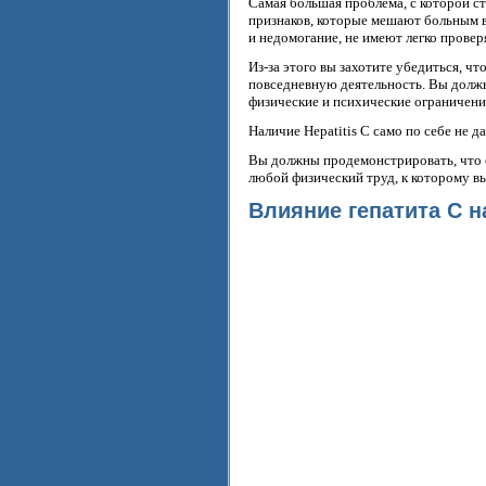
Самая большая проблема, с которой ст
признаков, которые мешают больным в
и недомогание, не имеют легко провер
Из-за этого вы захотите убедиться, ч
повседневную деятельность. Вы должн
физические и психические ограничени
Наличие Hepatitis C само по себе не д
Вы должны продемонстрировать, что 
любой физический труд, к которому в
Влияние гепатита С 