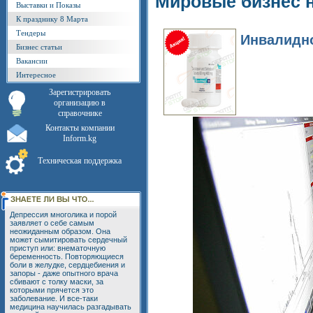
Мировые бизнес 
Выставки и Показы
К празднику 8 Марта
Тендеры
Инвалидно
Бизнес статьи
Вакансии
Интересное
Зарегистрировать
организацию в
справочнике
Контакты компании
Inform.kg
Техническая поддержка
Депрессия многолика и порой
заявляет о себе самым
неожиданным образом. Она
может сымитировать сердечный
приступ или: внематочную
беременность. Повторяющиеся
боли в желудке, сердцебиения и
запоры - даже опытного врача
сбивают с толку маски, за
которыми прячется это
заболевание. И все-таки
медицина научилась разгадывать