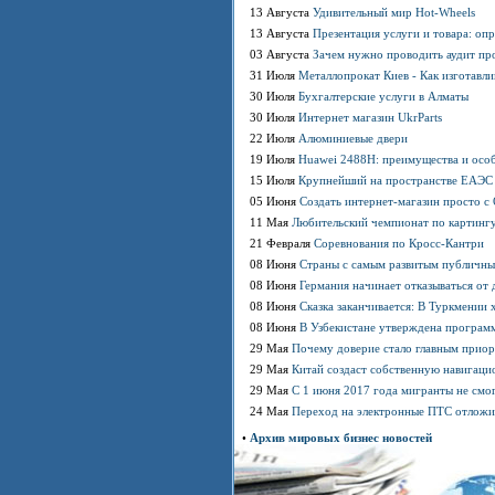
13 Августа
Удивительный мир Hot-Wheels
13 Августа
Презентация услуги и товара: оп
03 Августа
Зачем нужно проводить аудит пр
31 Июля
Металлопрокат Киев - Как изготавл
30 Июля
Бухгалтерские услуги в Алматы
30 Июля
Интернет магазин UkrParts
22 Июля
Алюминиевые двери
19 Июля
Huawei 2488H: преимущества и осо
15 Июля
Крупнейший на пространстве ЕАЭС 
05 Июня
Создать интернет-магазин просто 
11 Мая
Любительский чемпионат по картинг
21 Февраля
Соревнования по Кросс-Кантри
08 Июня
Страны с самым развитым публичны
08 Июня
Германия начинает отказываться от 
08 Июня
Сказка заканчивается: В Туркмении 
08 Июня
В Узбекистане утверждена программ
29 Мая
Почему доверие стало главным приор
29 Мая
Китай создаст собственную навигаци
29 Мая
С 1 июня 2017 года мигранты не смо
24 Мая
Переход на электронные ПТС отложи
•
Архив мировых бизнес новостей