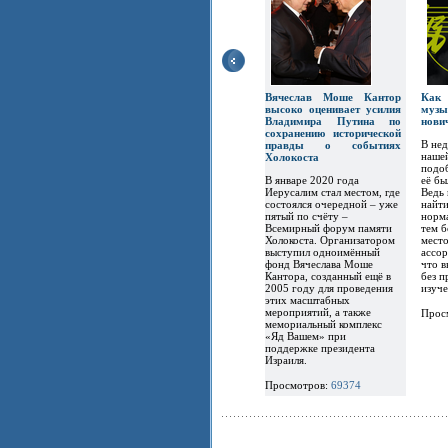
Вячеслав Моше Кантор
Ка
высоко оценивает усилия
музы
Владимира Путина по
нови
сохранению исторической
В не
правды о событиях
наше
Холокоста
подоб
В январе 2020 года
её бы
Иерусалим стал местом, где
Ведь 
состоялся очередной – уже
найти
пятый по счёту –
норм
Всемирный форум памяти
тем б
Холокоста. Организатором
место
выступил одноимённый
ассор
фонд Вячеслава Моше
что 
Кантора, созданный ещё в
без п
2005 году для проведения
изуч
этих масштабных
мероприятий, а также
Прос
мемориальный комплекс
«Яд Вашем» при
поддержке президента
Израиля.
Просмотров:
69374