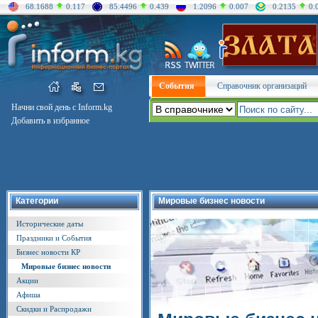
68.1688
0.117
85.4496
0.439
1.2096
0.007
0.2135
0.
События
Справочник организаций
Начни свой день с Inform.kg
Добавить в избранное
Категории
Мировые бизнес новости
Исторические даты
Праздники и События
Бизнес новости КР
Мировые бизнес новости
Акции
Афиша
Скидки и Распродажи