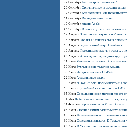
27 Сентября
Как быстро создать сайт?
23 Сентября
Оригинальные тормозные диски н
17 Сентября
Как правильно употреблять шотла
11 Сентября
Выгодные инвестиции
10 Сентября
Акции Apple
04 Сентября
В каких случаях нужны языковы
19 Августа
Зачем нужен виртуальный офис н
15 Августа
Кредит онлайн без скана докумен
13 Августа
Удивительный мир Hot-Wheels
13 Августа
Презентация услуги и товара: оп
03 Августа
Зачем нужно проводить аудит пр
31 Июля
Металлопрокат Киев - Как изготавл
30 Июля
Бухгалтерские услуги в Алматы
30 Июля
Интернет магазин UkrParts
22 Июля
Алюминиевые двери
19 Июля
Huawei 2488H: преимущества и осо
15 Июля
Крупнейший на пространстве ЕАЭС 
05 Июня
Создать интернет-магазин просто 
11 Мая
Любительский чемпионат по картинг
21 Февраля
Соревнования по Кросс-Кантри
08 Июня
Страны с самым развитым публичны
08 Июня
Германия начинает отказываться от 
08 Июня
Сказка заканчивается: В Туркмении 
08 Июня
В Узбекистане утверждена программ