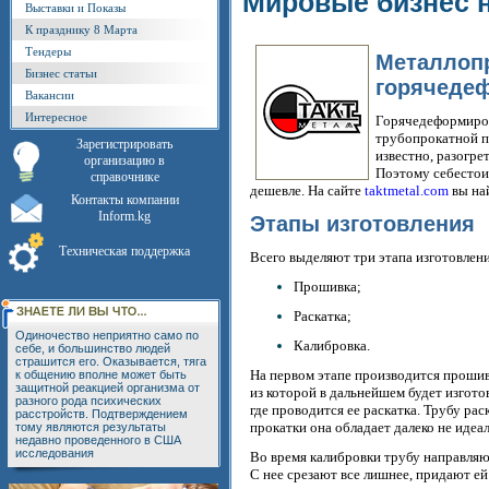
Мировые бизнес 
Выставки и Показы
К празднику 8 Марта
Тендеры
Металлопр
Бизнес статьи
горячеде
Вакансии
Интересное
Горячедеформиров
трубопрокатной п
Зарегистрировать
известно, разогре
организацию в
Поэтому себестои
справочнике
дешевле. На сайте
taktmetal.com
вы на
Контакты компании
Inform.kg
Этапы изготовления
Техническая поддержка
Всего выделяют три этапа изготовлен
Прошивка;
Раскатка;
Одиночество неприятно само по
Калибровка.
себе, и большинство людей
страшится его. Оказывается, тяга
На первом этапе производится прошив
к общению вполне может быть
защитной реакцией организма от
из которой в дальнейшем будет изгото
разного рода психических
где проводится ее раскатка. Трубу ра
расстройств. Подтверждением
прокатки она обладает далеко не идеа
тому являются результаты
недавно проведенного в США
исследования
Во время калибровки трубу направляют
С нее срезают все лишнее, придают ей