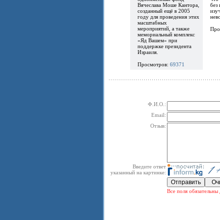
Вячеслава Моше Кантора,
без
созданный ещё в 2005
изу
году для проведения этих
нев
масштабных
мероприятий, а также
Про
мемориальный комплекс
«Яд Вашем» при
поддержке президента
Израиля.
Просмотров:
69371
Ф.И.О.:
Email:
Отзыв:
Введите ответ
указанный на картинке:
Все поля обязательны 