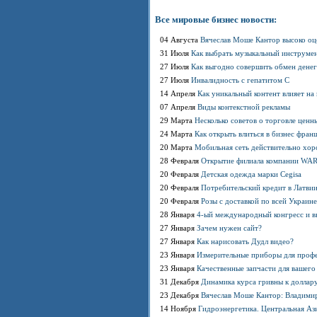
Все мировые бизнес новости:
04 Августа
Вячеслав Моше Кантор высоко оц
31 Июля
Как выбрать музыкальный инструме
27 Июля
Как выгодно совершить обмен денег
27 Июля
Инвалидность с гепатитом С
14 Апреля
Как уникальный контент влияет на
07 Апреля
Виды контекстной рекламы
29 Марта
Несколько советов о торговле цен
24 Марта
Как открыть влиться в бизнес фра
20 Марта
Мобильная сеть действительно хор
28 Февраля
Открытие филиала компании WA
20 Февраля
Детская одежда марки Cegisa
20 Февраля
Потребительский кредит в Латви
20 Февраля
Розы с доставкой по всей Украине
28 Января
4-ый международный конгресс и в
27 Января
Зачем нужен сайт?
27 Января
Как нарисовать Дудл видео?
23 Января
Измерительные приборы для проф
23 Января
Качественные запчасти для вашего
31 Декабря
Динамика курса гривны к доллару
23 Декабря
Вячеслав Моше Кантор: Владимир 
14 Ноября
Гидроэнергетика. Центральная Аз