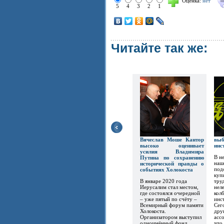
Оценка:
нет
5
4
3
2
1
Читайте так же:
Вячеслав Моше Кантор
вы
высоко оценивает
инс
усилия Владимира
В н
Путина по сохранению
наш
исторической правды о
под
событиях Холокоста
куп
В январе 2020 года
тру
Иерусалим стал местом,
нел
где состоялся очередной
кол
– уже пятый по счёту –
инс
Всемирный форум памяти
Сег
Холокоста.
дру
Организатором выступил
асс
одноимённый фонд
что