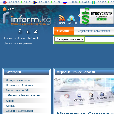
68.1688
0.117
85.4496
0.439
1.2096
0.007
0.2135
0.
События
Справочник организаций
Начни свой день с Inform.kg
Добавить в избранное
Категории
Мировые бизнес новости
Исторические даты
Праздники и События
Бизнес новости КР
Мировые бизнес новости
Акции
Афиша
Скидки и Распродажи