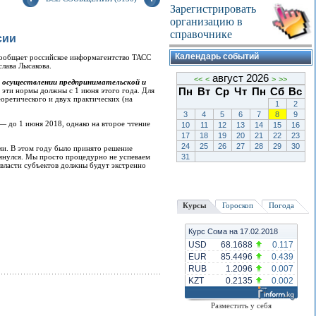
Зарегистрировать
организацию в
справочнике
сии
Календарь событий
ообщает российское информагентство ТАСС
слава Лысакова.
август 2026
<<
<
>
>>
ри осуществлении предпринимательской и
 эти нормы должны с 1 июня этого года. Для
Пн
Вт
Ср
Чт
Пн
Сб
Вс
оретического и двух практических (на
1
2
3
4
5
6
7
8
9
— до 1 июня 2018, однако на второе чтение
10
11
12
13
14
15
16
17
18
19
20
21
22
23
24
25
26
27
28
29
30
ми. В этом году было принято решение
тянулся. Мы просто процедурно не успеваем
31
 власти субъектов должны будут экстренно
Курсы
Гороскоп
Погода
Курс Сома на 17.02.2018
USD
68.1688
0.117
EUR
85.4496
0.439
RUB
1.2096
0.007
KZT
0.2135
0.002
Разместить у себя