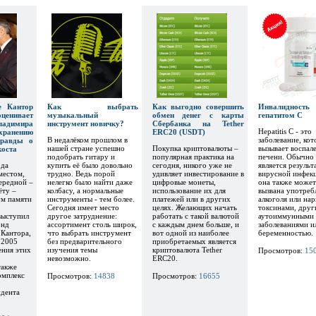
е Кантор
Как выбрать
Как выгодно совершить
Инвалидн
нивает
музыкальный
обмен денег с карты
гепатитом С
димира
инструмент новичку?
Сбербанка на Tether
Hepatitis C - это
хранению
ERC20 (USDT)
В недалёком прошлом в
заболевание, кот
правды о
нашей стране успешно
Покупка криптовалюты –
вызывает воспал
оста
подобрать гитару и
популярная практика на
печени. Обычно 
ода
купить её было довольно
сегодня, никого уже не
является результ
местом,
трудно. Ведь порой
удивляет инвестирование в
вирусной инфекц
чередной –
нелегко было найти даже
цифровые монеты,
она также может
ёту –
колбасу, а нормальные
использование их для
вызвана употреб
м памяти
инструменты - тем более.
платежей или в других
алкоголя или нар
Сегодня имеет место
целях. Желающих начать
токсинами, друг
выступил
другое затруднение:
работать с такой валютой
аутоиммунными
онд
ассортимент столь широк,
с каждым днем больше, и
заболеваниями и
Кантора,
что выбрать инструмент
вот одной из наиболее
беременностью.
 2005
без предварительного
приобретаемых является
ения этих
изучения темы
криптовалюта Tether
Просмотров:
15
невозможно.
ERC20.
также
омплекс
Просмотров:
14838
Просмотров:
16655
дента