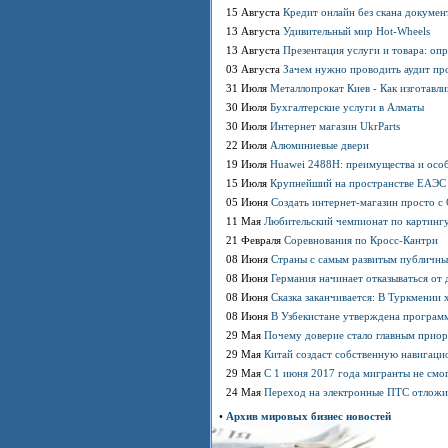
15 Августа
Кредит онлайн без скана докумен
13 Августа
Удивительный мир Hot-Wheels
13 Августа
Презентация услуги и товара: оп
03 Августа
Зачем нужно проводить аудит пр
31 Июля
Металлопрокат Киев - Как изготавл
30 Июля
Бухгалтерские услуги в Алматы
30 Июля
Интернет магазин UkrParts
22 Июля
Алюминиевые двери
19 Июля
Huawei 2488H: преимущества и осо
15 Июля
Крупнейший на пространстве ЕАЭС 
05 Июня
Создать интернет-магазин просто 
11 Мая
Любительский чемпионат по картинг
21 Февраля
Соревнования по Кросс-Кантри
08 Июня
Страны с самым развитым публичны
08 Июня
Германия начинает отказываться от 
08 Июня
Сказка заканчивается: В Туркмении 
08 Июня
В Узбекистане утверждена программ
29 Мая
Почему доверие стало главным приор
29 Мая
Китай создаст собственную навигаци
29 Мая
С 1 июня 2017 года мигранты не смо
24 Мая
Переход на электронные ПТС отложи
•
Архив мировых бизнес новостей