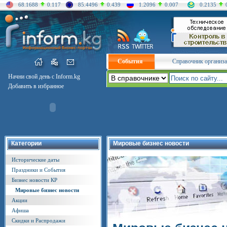
68.1688
0.117
85.4496
0.439
1.2096
0.007
0.2135
События
Справочник организ
Начни свой день с Inform.kg
Добавить в избранное
Категории
Мировые бизнес новости
Исторические даты
Праздники и События
Бизнес новости КР
Мировые бизнес новости
Акции
Афиша
Скидки и Распродажи