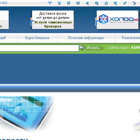
0.002
аций
Карта Бишкека
Полезная информация
Развлечени
Сейчас ищут:
КАР