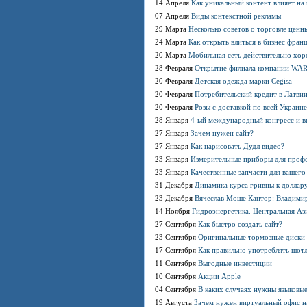
14 Апреля
Как уникальный контент влияет на
07 Апреля
Виды контекстной рекламы
29 Марта
Несколько советов о торговле цен
24 Марта
Как открыть влиться в бизнес фра
20 Марта
Мобильная сеть действительно хор
28 Февраля
Открытие филиала компании WA
20 Февраля
Детская одежда марки Cegisa
20 Февраля
Потребительский кредит в Латви
20 Февраля
Розы с доставкой по всей Украине
28 Января
4-ый международный конгресс и в
27 Января
Зачем нужен сайт?
27 Января
Как нарисовать Дудл видео?
23 Января
Измерительные приборы для проф
23 Января
Качественные запчасти для вашего
31 Декабря
Динамика курса гривны к доллару
23 Декабря
Вячеслав Моше Кантор: Владимир 
14 Ноября
Гидроэнергетика. Центральная Аз
27 Сентября
Как быстро создать сайт?
23 Сентября
Оригинальные тормозные диски н
17 Сентября
Как правильно употреблять шотла
11 Сентября
Выгодные инвестиции
10 Сентября
Акции Apple
04 Сентября
В каких случаях нужны языковы
19 Августа
Зачем нужен виртуальный офис н