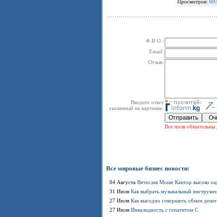
Просмотров:
69
Ф.И.О.:
Email:
Отзыв:
Введите ответ
указанный на картинке:
Все поля обязательны 
Все мировые бизнес новости:
04 Августа
Вячеслав Моше Кантор высоко оц
31 Июля
Как выбрать музыкальный инструме
27 Июля
Как выгодно совершить обмен денег
27 Июля
Инвалидность с гепатитом С