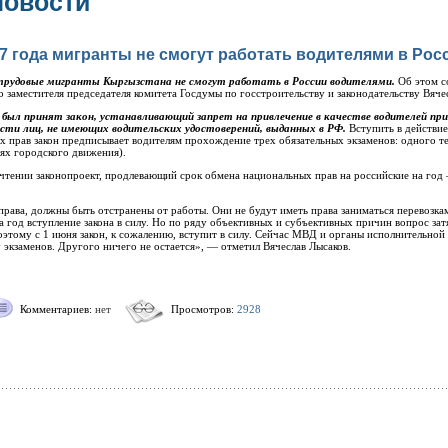
новости
17 года мигранты не смогут работать водителями в Рос
 трудовые мигранты Кыргызстана не смогут работать в России водителями.
Об этом с
о заместителя председателя комитета Госдумы по госстроительству и законодательству Вяче
ии был принят закон, устанавливающий запрет на привлечение в качестве водителей п
сти лиц, не имеющих водительских удостоверений, выданных в РФ.
Вступить в действие
х прав закон предписывает водителям прохождение трех обязательных экзаменов: одного те
иях городского движения).
 чтении законопроект, продлевающий срок обмена национальных прав на российские на год 
рава, должны быть отстранены от работы. Они не будут иметь права заниматься перевозка
год вступление закона в силу. Но по ряду объективных и субъективных причин вопрос за
оэтому с 1 июня закон, к сожалению, вступит в силу. Сейчас МВД и органы исполнительной
 экзаменов. Другого ничего не остается», — отметил Вячеслав Лысаков.
Комментариев:
нет
Просмотров:
2928