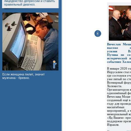
лицедейство депрессии и ставить
правильный диагноз.
Вячеслав Мош
высоко оце
усилия Вла
Путина по со
исторической 
событиях Холок
В январе 2020 г
Иерусалим стал 
Если женщина пилит, значит
где состоялся о
мужчина - бревно.
уже пятый по сч
Всемирный фору
Холокоста.
Организатором 
одноимённый ф
Вячеслава Моше 
созданный ещё в
году для провед
масштабных
мероприятий, а 
мемориальный к
«Яд Вашем» при
поддержке прези
Израиля.