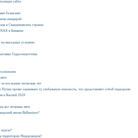
 позиции сайта
ными бумагами
ншизы пиццерий
оша в Скандинавских странах
RNAX в Бишкеке
и на выгодных условиях
ыставка Гидроэнергетика
ессионалов
 авто
 за последние несколько лет
Путин трезво оценивает ту глобальную опасность, что представляет собой терроризм
ия и Каспий 2020
а все легковые авто
ндский виски Ballantines?
е курсы?
а территории Нидерландов?