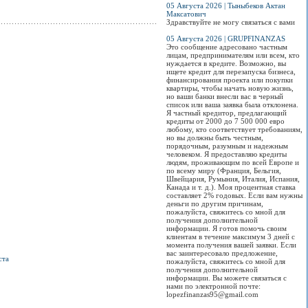
05 Августа 2026 | Тыныбеков Актан
Максатович
Здравствуйте не могу связаться с вами
05 Августа 2026 | GRUPFINANZAS
Это сообщение адресовано частным
лицам, предпринимателям или всем, кто
нуждается в кредите. Возможно, вы
ищете кредит для перезапуска бизнеса,
финансирования проекта или покупки
квартиры, чтобы начать новую жизнь,
но ваши банки внесли вас в черный
список или ваша заявка была отклонена.
Я частный кредитор, предлагающий
кредиты от 2000 до 7 500 000 евро
любому, кто соответствует требованиям,
но вы должны быть честным,
порядочным, разумным и надежным
человеком. Я предоставляю кредиты
людям, проживающим по всей Европе и
по всему миру (Франция, Бельгия,
Швейцария, Румыния, Италия, Испания,
Канада и т. д.). Моя процентная ставка
составляет 2% годовых. Если вам нужны
деньги по другим причинам,
пожалуйста, свяжитесь со мной для
получения дополнительной
информации. Я готов помочь своим
клиентам в течение максимум 3 дней с
момента получения вашей заявки. Если
вас заинтересовало предложение,
ста
пожалуйста, свяжитесь со мной для
получения дополнительной
информации. Вы можете связаться с
нами по электронной почте:
lopezfinanzas95@gmail.com