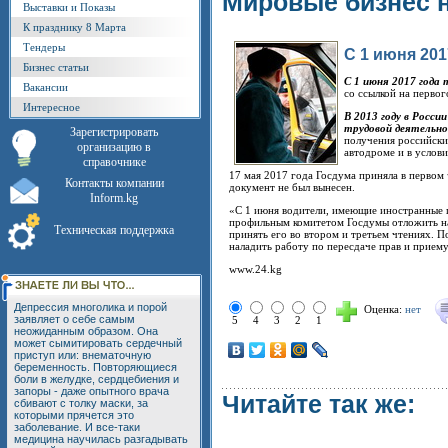
Мировые бизнес 
Выставки и Показы
К празднику 8 Марта
Тендеры
С 1 июня 20
Бизнес статьи
С 1 июня 2017 года
Вакансии
со ссылкой на первог
Интересное
В 2013 году в Росс
трудовой деятельно
Зарегистрировать
получения российски
организацию в
автодроме и в услов
справочнике
17 мая 2017 года Госдума приняла в первом
Контакты компании
документ не был вынесен.
Inform.kg
«С 1 июня водители, имеющие иностранные п
профильным комитетом Госдумы отложить на 
Техническая поддержка
принять его во втором и третьем чтениях. П
наладить работу по пересдаче прав и приему
www.24.kg
Депрессия многолика и порой
Оценка:
нет
заявляет о себе самым
5
4
3
2
1
неожиданным образом. Она
может сымитировать сердечный
приступ или: внематочную
беременность. Повторяющиеся
боли в желудке, сердцебиения и
запоры - даже опытного врача
Читайте так же:
сбивают с толку маски, за
которыми прячется это
заболевание. И все-таки
медицина научилась разгадывать