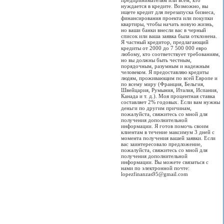
предпринимателям или всем, кто
нуждается в кредите. Возможно, вы
ищете кредит для перезапуска бизнеса,
финансирования проекта или покупки
квартиры, чтобы начать новую жизнь,
но ваши банки внесли вас в черный
список или ваша заявка была отклонена.
Я частный кредитор, предлагающий
кредиты от 2000 до 7 500 000 евро
любому, кто соответствует требованиям,
но вы должны быть честным,
порядочным, разумным и надежным
человеком. Я предоставляю кредиты
людям, проживающим по всей Европе и
по всему миру (Франция, Бельгия,
Швейцария, Румыния, Италия, Испания,
Канада и т. д.). Моя процентная ставка
составляет 2% годовых. Если вам нужны
деньги по другим причинам,
пожалуйста, свяжитесь со мной для
получения дополнительной
информации. Я готов помочь своим
клиентам в течение максимум 3 дней с
момента получения вашей заявки. Если
вас заинтересовало предложение,
пожалуйста, свяжитесь со мной для
получения дополнительной
информации. Вы можете связаться с
нами по электронной почте:
lopezfinanzas95@gmail.com