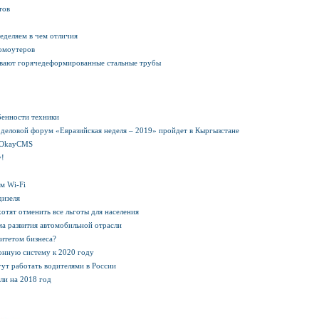
тов
ределяем в чем отличия
омоутеров
ивают горячедеформированные стальные трубы
бенности техники
деловой форум «Евразийская неделя – 2019» пройдет в Кыргызстане
с OkayCMS
у!
м Wi-Fi
дизеля
хотят отменить все льготы для населения
а развития автомобильной отрасли
итетом бизнеса?
онную систему к 2020 году
гут работать водителями в России
ли на 2018 год