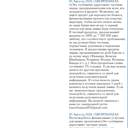
05 Августа 2026 | GRUPFINANZAS
rnЭто сообщение адресовано частным
лицам, предпринимателям или всем, кто
нуждается в кредите. Возможно, вы
ищете кредит для перезапуска бизнеса,
финансирования проекта или покупки
квартиры, чтобы начать новую жизнь,
но ваши банки внесли вас в черный
список или ваша заявка была отклонена.
Я частный кредитор, предлагающий
кредиты от 2000 до 7 500 000 евро
любому, кто соответствует требованиям,
но вы должны быть честным,
порядочным, разумным и надежным
человеком. Я предоставляю кредиты
людям, проживающим по всей Европе и
по всему миру (Франция, Бельгия,
Швейцария, Румыния, Италия, Испания,
Канада и т. д.). Моя процентная ставка
составляет 2% годовых. Если вам нужны
деньги по другим причинам,
пожалуйста, свяжитесь со мной для
получения дополнительной
информации. Я готов помочь своим
клиентам в течение максимум 3 дней с
момента получения вашей заявки. Если
вас заинтересовало предложение,
пожалуйста, свяжитесь со мной для
получения дополнительной
информации. Вы можете связаться с
нами по электронной почте:
lopezfinanzas95@gmail.com
05 Августа 2026 | GRUPFINANZAS
Воспользуйтесь финансовыми услугами
для ваших проектовrnrnЭто сообщение
адресовано частным лицам,