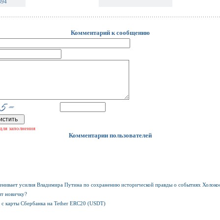
394
Комментарий к сообщению
для заполнения
Комментарии пользователей
енивает усилия Владимира Путина по сохранению исторической правды о событиях Холоко
нт новичку?
 с карты Сбербанка на Tether ERC20 (USDT)