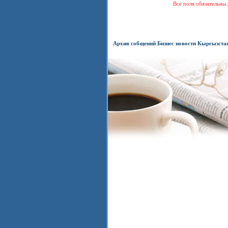
Все поля обязательны 
Архив собщений Бизнес новости Кыргызста