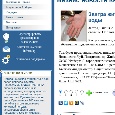
Бизнес новости К
Выставки и Показы
К празднику 8 Марта
Тендеры
Завтра жи
Бизнес статьи
воды
Вакансии
Интересное
Завтра, 9 июня, с
столицы. Об этом
Зарегистрировать
организацию в
Как указывается,
справочнике
работами по подключению вновь пост
Контакты компании
Inform.kg
Так, будет прекращена подача питьев
Логвиненко, Чуй, Панфилова, пр. Жиб
Техническая поддержка
ОсОО "Фабертэк", городская гинеколо
Бишкекское УПП №1 "КОСиКОГ", рест
Кыргызский драмтеатр, Национальная
департамент Госсанэпиднадзора, ГВЦ 
образования, РПО РМТР филиал "Телек
Погода на Земле становиться все
Жолу, СШ №33.
более непредсказуемой.
Виноваты ли в этом Эль-ниньо
либо секретные военные
исследования, как предполагают
Оценка:
нет
сторонники теорий заговора-
5
4
3
2
1
неизвестно. Однако факт есть
факт. Практически 200 человек
погибли в итоге аномально
холодной погоды,
установившейся в ряде
государств Южной Америки.