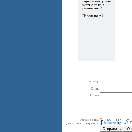
портале электронных
услуг e.srs.kg в
режиме онлайн....
Просмотров:
0
Ф.И.О.:
Email:
Отзыв:
Введите ответ
указанный на картинке: