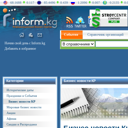
68.1688
0.117
85.4496
0.439
1.2096
0.007
0.2135
0.
События
Справочник организаций
Начни свой день с Inform.kg
Добавить в избранное
Категории
Бизнес новости КР
Исторические даты
Праздники и События
Бизнес новости КР
Мировые бизнес новости
Акции
Афиша
Скидки и Распродажи