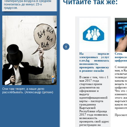
Читайте так же:
Температура воздуха в среднем
понизилась до минус 23-х
градусов.
На портале
Семь
электронных услуг
вопр
e.srs.kg появилась
цифров
возможность
С понеде
проверить прописку
мая, в К
в режиме онлайн
отключат
В связи с тем, что с 1
телевиде
мая 2017 года
каналы 
стартовал прием
вещать т
документов на
цифрово
Они там творят, а наше дело
оформление и
Что это 
расхлёбывать. (Александр Циткин)
выдачу
изменитс
идентификационной
этого ж
карты – паспорта
кыргызст
гражданина
какую по
Кыргызской
принесет.
Республики образца
2017 года появилась
Просмот
возможность
проверить свой адрес
регистрации на