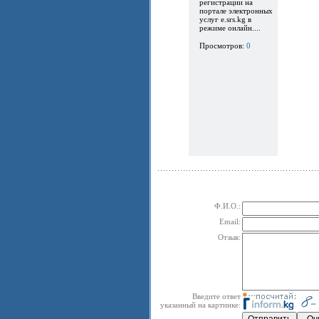
регистрации на
портале электронных
услуг e.srs.kg в
режиме онлайн....
Просмотров:
0
Ф.И.О.:
Email:
Отзыв:
Введите ответ
указанный на картинке: