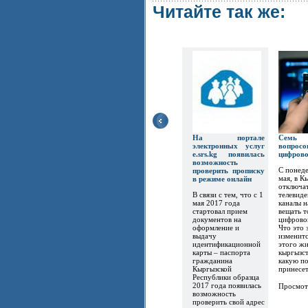
Читайте так же:
На портале
Семь
электронных услуг
вопр
e.srs.kg появилась
цифров
возможность
С понеде
проверить прописку
мая, в К
в режиме онлайн
отключат
В связи с тем, что с 1
телевиде
мая 2017 года
каналы 
стартовал прием
вещать т
документов на
цифрово
оформление и
Что это 
выдачу
изменитс
идентификационной
этого ж
карты – паспорта
кыргызст
гражданина
какую по
Кыргызской
принесет.
Республики образца
2017 года появилась
Просмот
возможность
проверить свой адрес