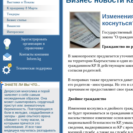
Бизнес новости К
Выставки и Показы
К празднику 8 Марта
Тендеры
Изменения
Бизнес статьи
коснуться
Вакансии
Интересное
Государственный 
закона "О гражда
Зарегистрировать
организацию в
Гражданство по 
справочнике
Контакты компании
В законопроекте предлагается уточни
Inform.kg
на территории Кыргызстана и один из 
гражданином КР. В действующем закон
Техническая поддержка
согласия родителей.
В поправках также предлагается дава
его родителя - иностранцы. Но это в 
причинам не предоставляют свое граж
Депрессия многолика и порой
заявляет о себе самым
неожиданным образом. Она
Двойное гражданство
может сымитировать сердечный
приступ или: внематочную
Изменения коснулись и двойного граж
беременность. Повторяющиеся
боли в желудке, сердцебиения и
не будет признаваться за гражданами 
запоры - даже опытного врача
насильственное изменение основ кон
сбивают с толку маски, за
национальной безопасности КР, умы
которыми прячется это
заболевание. И все-таки
сведения, выдворявшимся из КР с врем
медицина научилась разгадывать
военной службе, а также на службе в 