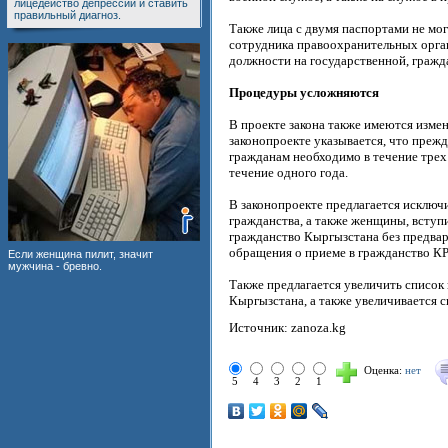
лицедейство депрессии и ставить
правильный диагноз.
Также лица с двумя паспортами не мог
сотрудника правоохранительных орга
должности на государственной, гражд
Процедуры усложняются
В проекте закона также имеются изме
законопроекте указывается, что преж
гражданам необходимо в течение трех 
течение одного года.
В законопроекте предлагается исключ
гражданства, а также женщины, вступ
гражданство Кыргызстана без предвар
обращения о приеме в гражданство КР 
Если женщина пилит, значит
мужчина - бревно.
Также предлагается увеличить список 
Кыргызстана, а также увеличивается 
Источник: zanoza.kg
Оценка:
нет
5
4
3
2
1