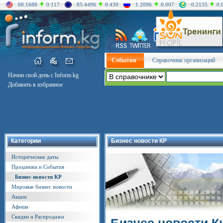
68.1688
0.117
85.4496
0.439
1.2096
0.007
0.2135
0.
События
Справочник организаций
Начни свой день с Inform.kg
Добавить в избранное
Категории
Бизнес новости КР
Исторические даты
Праздники и События
Бизнес новости КР
Мировые бизнес новости
Акции
Афиша
Скидки и Распродажи