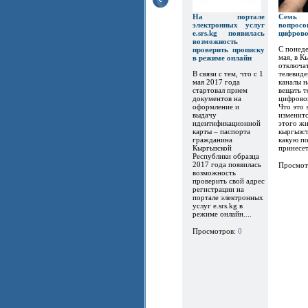
На портале
Семь
электронных услуг
вопр
e.srs.kg появилась
цифров
возможность
С понеде
проверить прописку
мая, в К
в режиме онлайн
отключат
В связи с тем, что с 1
телевиде
мая 2017 года
каналы 
стартовал прием
вещать т
документов на
цифрово
оформление и
Что это 
выдачу
изменитс
идентификационной
этого ж
карты – паспорта
кыргызст
гражданина
какую по
Кыргызской
принесет.
Республики образца
2017 года появилась
Просмот
возможность
проверить свой адрес
регистрации на
портале электронных
услуг e.srs.kg в
режиме онлайн....
Просмотров:
0