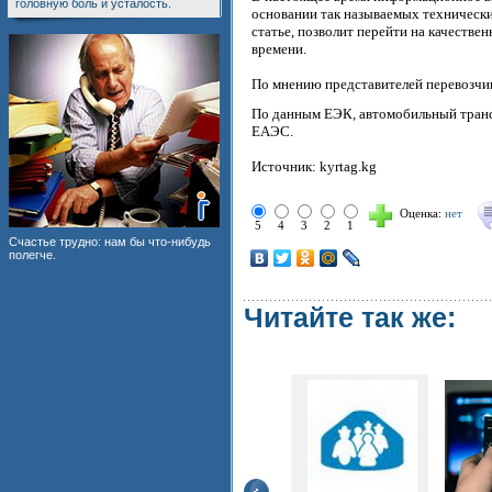
головную боль и усталость.
основании так называемых технически
статье, позволит перейти на качеств
времени.
По мнению представителей перевозчик
По данным ЕЭК, автомобильный трансп
ЕАЭС.
Источник: kyrtag.kg
Оценка:
нет
5
4
3
2
1
Счастье трудно: нам бы что-нибудь
полегче.
Читайте так же: