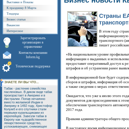
Бизнес новости К
Выставки и Показы
К празднику 8 Марта
Тендеры
Страны ЕА
Бизнес статьи
транспорт
Вакансии
Интересное
В этом году стра
информационную 
Зарегистрировать
транспортного (а
организацию в
пишет российская 
справочнике
Контакты компании
«На национальном уровне профильным
Inform.kg
информации о выданных и использова
предоставит оперативный доступ к ре
Техническая поддержка
штрафов и об устранении ранее выявл
В информационной базе будет содержа
сборов и штрафов, информация об осо
а также сведения о мерах ответственн
Табак - растение семейства
пасленовых. В диком виде табак
произрастает в Америке и в
Ожидается, что уже к июлю этого го
Австралии. Попав нечаянно
документов для присоединения к это
вместо желаемой Индии в
обеспечения транспортного автоконтр
Америку в 1492 году, Христофор
Колумб и его спутники стали
2017 года.
первыми курильщиками из
европейцев. Завезли табак в
Правами администратора общего проце
Европу как чудодейственное
лекарственное средство,
успокаивающее, снимающее
В настоящее время информационное в