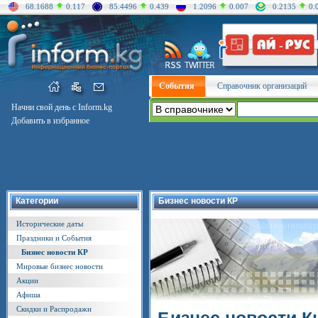
68.1688
0.117
85.4496
0.439
1.2096
0.007
0.2135
0.
События
Справочник организаций
Начни свой день с Inform.kg
Добавить в избранное
Категории
Бизнес новости КР
Исторические даты
Праздники и События
Бизнес новости КР
Мировые бизнес новости
Акции
Афиша
Скидки и Распродажи