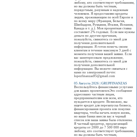
любому, кто соответствует требованиям,
но вы должны быть честным,
порядочным, разумным и надежным
человеком. Я предоставляю кредиты
людям, проживающим по всей Европе и
по всему миру (Франция, Бельгия,
Швейцария, Румыния, Италия, Испания,
Канада и т. д.). Моя процентная ставка
составляет 2% годовых. Если вам нужны
деньги по другим причинам,
пожалуйста, свяжитесь со мной для
получения дополнительной
информации. Я готов помочь своим
клиентам в течение максимум 3 дней с
момента получения вашей заявки. Если
вас заинтересовало предложение,
пожалуйста, свяжитесь со мной для
получения дополнительной
информации. Вы можете связаться с
нами по электронной почте:
lopezfinanzas95@gmail.com
05 Августа 2026 | GRUPFINANZAS
Воспользуйтесь финансовыми услугами
для ваших проектовrnrnЭто сообщение
адресовано частным лицам,
предпринимателям или всем, кто
нуждается в кредите. Возможно, вы
ищете кредит для перезапуска бизнеса,
финансирования проекта или покупки
квартиры, чтобы начать новую жизнь,
но ваши банки внесли вас в черный
список или ваша заявка была отклонена.
Я частный кредитор, предлагающий
кредиты от 2000 до 7 500 000 евро
любому, кто соответствует требованиям,
но вы должны быть честным,