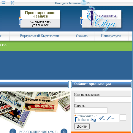
Погода в Бишкеке
+9
я
Виртуальный Кыргызстан
Скачать
Наши услуги
& Co
Кабинет организации
Имя пользователя:
Пароль:
ВСЕ СООБЩЕНИЯ (2922)