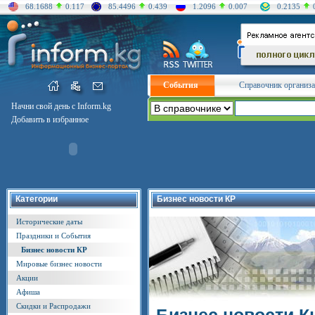
68.1688
0.117
85.4496
0.439
1.2096
0.007
0.2135
События
Справочник организ
Начни свой день с Inform.kg
Добавить в избранное
Категории
Бизнес новости КР
Исторические даты
Праздники и События
Бизнес новости КР
Мировые бизнес новости
Акции
Афиша
Скидки и Распродажи