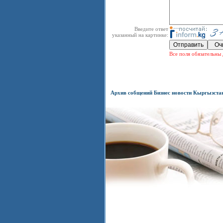
Введите ответ
указанный на картинке:
Все поля обязательны 
Архив собщений Бизнес новости Кыргызста