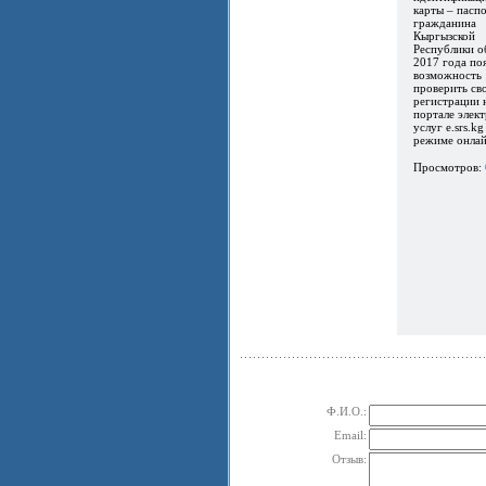
карты – пасп
гражданина
Кыргызской
Республики о
2017 года по
возможность
проверить св
регистрации 
портале элек
услуг e.srs.kg
режиме онлайн
Просмотров:
Ф.И.О.:
Email:
Отзыв: