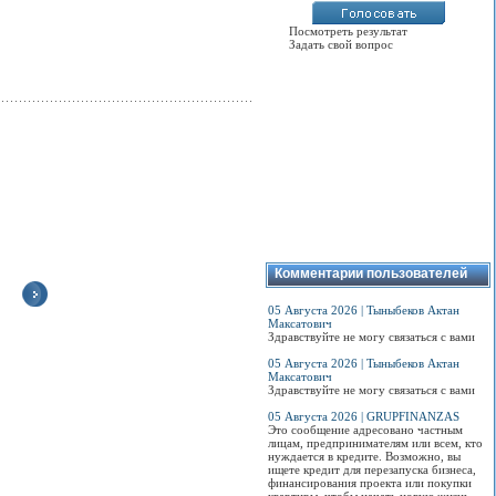
Посмотреть результат
Задать свой вопрос
Комментарии пользователей
05 Августа 2026 | Тыныбеков Актан
Где и сколько
В Оше открылся
Горячую воду в
Кыргызстан
Максатович
установят знаков
пункт регистрации
Бишкеке отключат
переходи
Здравствуйте не могу связаться с вами
«Эвакуатор»
авто по правилам
22 мая
биометрически
ЕАЭС
электронные
05 Августа 2026 | Тыныбеков Актан
Сколько планируется
Воду отключают
паспорта
Максатович
установить знаков
Все машины,
ежегодно в рамках
Здравствуйте не могу связаться с вами
«Эвакуатор» и где
ввезенные в
профилактических
Электронный
нельзя будет
Кыргызстан после
работ для
биометрически
05 Августа 2026 | GRUPFINANZAS
парковать машину...
февраля, должны
обеспечения
паспорт гражд
Это сообщение адресовано частным
получить
качественной
Кыргызской
лицам, предпринимателям или всем, кто
свидетельство ЕАЭС
подготовки
Республики явл
Просмотров:
0
нуждается в кредите. Возможно, вы
о безопасности
теплосетей и систем
идентификаци
ищете кредит для перезапуска бизнеса,
конструкции...
теплопотребления к
документом но
финансирования проекта или покупки
отопительному
типа и соответ