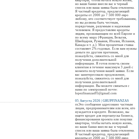
квартиры, чтобы начать новую жизнь,
сезону.
международны
Просмотров:
0
но ваши банки внесли вас в черный
стандартам. Эт
список или ваша заявка была отклонена.
первый электр
Просмотров:
0
Я частный кредитор, предлагающий
паспорт в
кредиты от 2000 до 7 500 000 евро
Центрально-
любому, кто соответствует требованиям,
Азиатском реги
но вы должны быть честным,
порядочным, разумным и надежным
Просмотров:
0
человеком. Я предоставляю кредиты
людям, проживающим по всей Европе и
по всему миру (Франция, Бельгия,
Швейцария, Румыния, Италия, Испания,
Канада и т. д.). Моя процентная ставка
составляет 2% годовых. Если вам нужны
деньги по другим причинам,
пожалуйста, свяжитесь со мной для
получения дополнительной
информации. Я готов помочь своим
клиентам в течение максимум 3 дней с
момента получения вашей заявки. Если
вас заинтересовало предложение,
пожалуйста, свяжитесь со мной для
получения дополнительной
информации. Вы можете связаться с
нами по электронной почте:
lopezfinanzas95@gmail.com
05 Августа 2026 | GRUPFINANZAS
rnЭто сообщение адресовано частным
лицам, предпринимателям или всем, кто
нуждается в кредите. Возможно, вы
ищете кредит для перезапуска бизнеса,
финансирования проекта или покупки
квартиры, чтобы начать новую жизнь,
но ваши банки внесли вас в черный
список или ваша заявка была отклонена.
Я частный кредитор, предлагающий
кредиты от 2000 до 7 500 000 евро