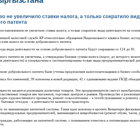
ыргызстана
о не увеличило ставки налога, а только сократило ви
го патента
постановлением не увеличило ставки налога, а только сократило виды деятельности на осно
венной налоговой службе КР относительно обращения Национального альянса бизнес-ассоц
сумм налога на основе добровольного патента.
года виды деятельности на основе добровольного патента будут сокращены со 124 до 81.
ного патента не увеличены, а утверждены базовые суммы налога (порог, до которого может
ия деятельности) и упорядочены и систематизированы только виды предпринимательской дея
.
нове добровольного патента были учтены предложения налогоплательщиков и бизнес-сооб
лись без изменений, 39 изложены в новой редакции, 42 с одинаковыми кодами ГКЭД объеди
льности касаются реализации различных товаров. Эти предприниматели смогут приобретат
льственных товаров вне магазинов, торговых центров и рынков. Производство и реализац
родно-художественного промысла, ремонт сельхозтехники – к техобслуживанию и ремонту а
у бытовых отходов – к деятельности наземного транспорта.
ту по минимизации патентной системы. Такая идея заложена в проекте Концепции фискальн
о индивидуальных предпринимателей, занимающихся микробизнесом (ремонт обуви, часов, у
т граждан, работающих на патентной системе, с пониманием отнестись к оптимизации нало
та.