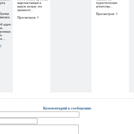
орта
кыргызстанцев и
туристические
какую пользу это
агентства...
принесет...
бразца
Просмотров:
0
явилась
Просмотров:
0
ой адрес
на
тронных
 в
....
0
Комментарий к сообщению