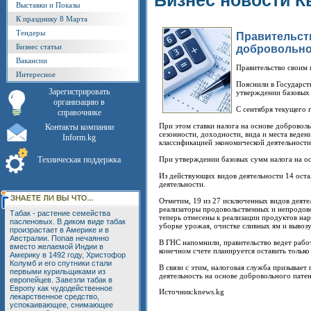
Бизнес новости К
Выставки и Показы
К празднику 8 Марта
Тендеры
Правительств
Бизнес статьи
добровольно
Вакансии
Правительство своим 
Интересное
Пояснили в Государст
Зарегистрировать
утверждении базовых 
организацию в
С сентября текущего 
справочнике
При этом ставки налога на основе доброволь
Контакты компании
сезонности, доходности, вида и места веден
Inform.kg
классификацией экономической деятельности
Техническая поддержка
При утверждении базовых сумм налога на ос
Из действующих видов деятельности 14 оста
деятельности.
Отметим, 19 из 27 исключенных видов деяте
реализаторы продовольственных и непродово
Табак - растение семейства
теперь отнесены к реализации продуктов на
пасленовых. В диком виде табак
уборке урожая, очистке сливных ям и вывоз
произрастает в Америке и в
Австралии. Попав нечаянно
В ГНС напомнили, правительство ведет рабо
вместо желаемой Индии в
конечном счете планируется оставить тольк
Америку в 1492 году, Христофор
Колумб и его спутники стали
В связи с этим, налоговая служба призывае
первыми курильщиками из
деятельность на основе добровольного патен
европейцев. Завезли табак в
Европу как чудодейственное
Источник:knews.kg
лекарственное средство,
успокаивающее, снимающее