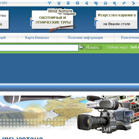
0.002
аций
Карта Бишкека
Полезная информация
Развлечени
Сейчас ищут:
Sofi 