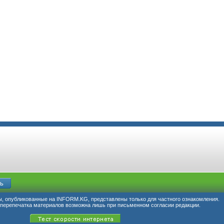
, опубликованные на INFORM.KG, представлены только для частного ознакомления.
перепечатка материалов возможна лишь при письменном согласии редакции.