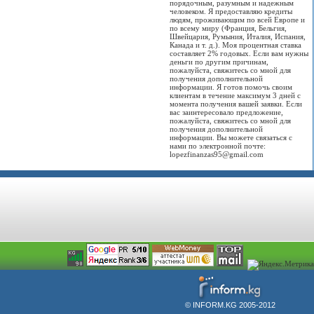
порядочным, разумным и надежным
человеком. Я предоставляю кредиты
людям, проживающим по всей Европе и
по всему миру (Франция, Бельгия,
Швейцария, Румыния, Италия, Испания,
Канада и т. д.). Моя процентная ставка
составляет 2% годовых. Если вам нужны
деньги по другим причинам,
пожалуйста, свяжитесь со мной для
получения дополнительной
информации. Я готов помочь своим
клиентам в течение максимум 3 дней с
момента получения вашей заявки. Если
вас заинтересовало предложение,
пожалуйста, свяжитесь со мной для
получения дополнительной
информации. Вы можете связаться с
нами по электронной почте:
lopezfinanzas95@gmail.com
© INFORM.KG 2005-2012