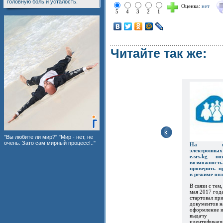
головную боль и усталость.
Оценка:
нет
5
4
3
2
1
Читайте так же:
"Вы любите ли мир?" "Мир - нет, не
очень. Зато сам мирный процесс!.."
На пор
электронны
e.srs.kg по
возможность
проверить п
в режиме он
В связи с тем,
мая 2017 год
стартовал пр
документов н
оформление 
выдачу
идентификац