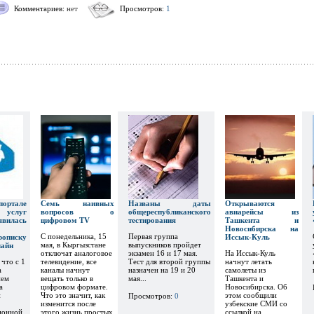
Комментариев:
нет
Просмотров:
1
тале
Семь наивных
Названы даты
Открываются
х услуг
вопросов о
общереспубликанского
авиарейсы из
явилась
цифровом TV
тестирования
Ташкента и
Новосибирска на
С понедельника, 15
Первая группа
рописку
Иссык-Куль
мая, в Кыргызстане
выпускников пройдет
лайн
отключат аналоговое
экзамен 16 и 17 мая.
На Иссык-Куль
 что с 1
телевидение, все
Тест для второй группы
начнут летать
а
каналы начнут
назначен на 19 и 20
самолеты из
ием
вещать только в
мая...
Ташкента и
а
цифровом формате.
Новосибирска. Об
и
Что это значит, как
этом сообщили
Просмотров:
0
изменится после
узбекские СМИ со
ионной
этого жизнь простых
ссылкой на