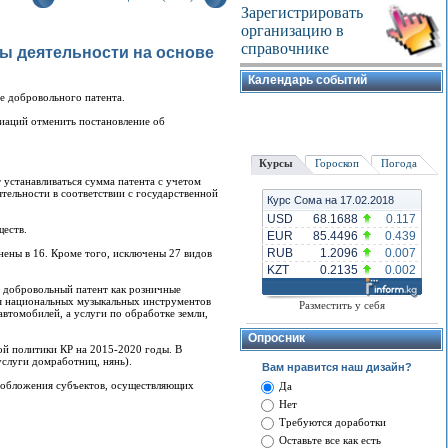
Зарегистрировать
организацию в
справочнике
ды деятельности на основе
Календарь событий
ве добровольного патента.
иаций отменить постановление об
Курсы
Гороскоп
Погода
 устанавливаться сумма патента с учетом
тельности в соответствии с государственной
Курс Сома на 17.02.2018
USD
68.1688
0.117
ществ.
EUR
85.4496
0.439
RUB
1.2096
0.007
нены в 16. Кроме того, исключены 27 видов
KZT
0.2135
0.002
ь добровольный патент как розничные
ия национальных музыкальных инструментов
Разместить у себя
втомобилей, а услуги по обработке земли,
Опросник
ой политики КР на 2015-2020 годы. В
слуги домработниц, нянь).
Вам нравится наш дизайн?
гообложения субъектов, осуществляющих
Да
Нет
Требуются доработки
Оставьте все как есть