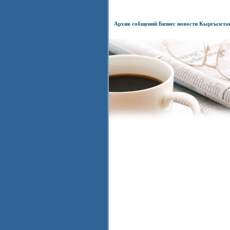
Архив собщений Бизнес новости Кыргызста