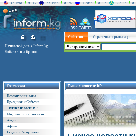
68.1688
0.117
85.4496
0.439
1.2096
0.007
0.2135
0.
События
Справочник организаций
Начни свой день с Inform.kg
Добавить в избранное
Категории
Бизнес новости КР
Исторические даты
Праздники и События
Бизнес новости КР
Мировые бизнес новости
Акции
Афиша
Скидки и Распродажи