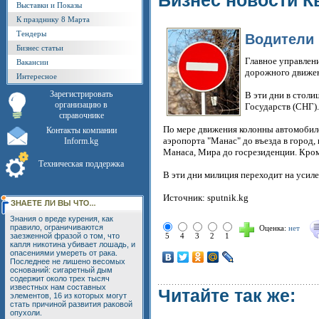
Бизнес новости К
Выставки и Показы
К празднику 8 Марта
Тендеры
Водители 
Бизнес статьи
Главное управлен
Вакансии
дорожного движе
Интересное
Зарегистрировать
В эти дни в столи
организацию в
Государств (СНГ).
справочнике
По мере движения колонны автомобиле
Контакты компании
аэропорта "Манас" до въезда в город
Inform.kg
Манаса, Мира до госрезиденции. Кром
Техническая поддержка
В эти дни милиция переходит на усил
Источник: sputnik.kg
Знания о вреде курения, как
правило, ограничиваются
Оценка:
нет
заезженной фразой о том, что
5
4
3
2
1
капля никотина убивает лошадь, и
опасениями умереть от рака.
Последнее не лишено весомых
оснований: сигаретный дым
содержит около трех тысяч
известных нам составных
Читайте так же:
элементов, 16 из которых могут
стать причиной развития раковой
опухоли.