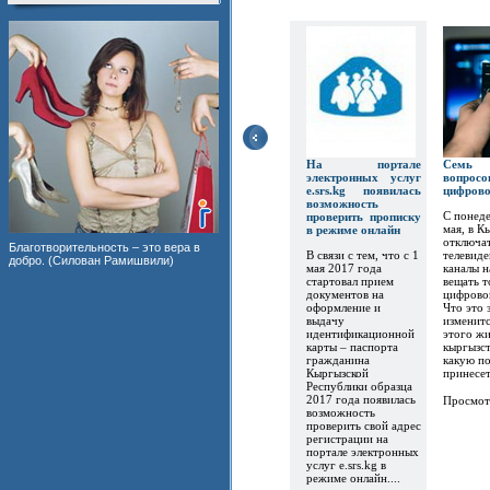
На портале
Семь
электронных услуг
вопр
e.srs.kg появилась
цифров
возможность
С понеде
проверить прописку
мая, в К
в режиме онлайн
отключат
Благотворительность – это вера в
В связи с тем, что с 1
телевиде
добро. (Силован Рамишвили)
мая 2017 года
каналы 
стартовал прием
вещать т
документов на
цифрово
оформление и
Что это 
выдачу
изменитс
идентификационной
этого ж
карты – паспорта
кыргызст
гражданина
какую по
Кыргызской
принесет.
Республики образца
2017 года появилась
Просмот
возможность
проверить свой адрес
регистрации на
портале электронных
услуг e.srs.kg в
режиме онлайн....