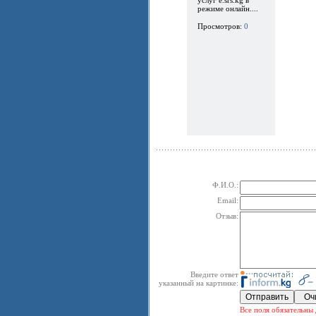
режиме онлайн....
Просмотров:
0
Ф.И.О.:
Email:
Отзыв:
Введите ответ
указанный на картинке:
Все поля обязательны 