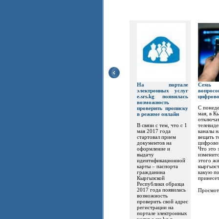
На портале
Семь
электронных услуг
вопр
e.srs.kg появилась
цифров
возможность
С понеде
проверить прописку
мая, в К
в режиме онлайн
отключат
В связи с тем, что с 1
телевиде
мая 2017 года
каналы 
стартовал прием
вещать т
документов на
цифрово
оформление и
Что это 
выдачу
изменитс
идентификационной
этого ж
карты – паспорта
кыргызст
гражданина
какую по
Кыргызской
принесет.
Республики образца
2017 года появилась
Просмот
возможность
проверить свой адрес
регистрации на
портале электронных
услуг e.srs.kg в