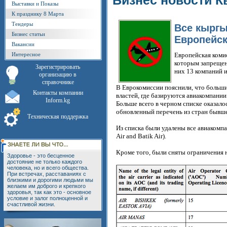
Бизнес новости К
Выставки и Показы
К празднику 8 Марта
Тендеры
Все кыргы
Бизнес статьи
Европейск
Вакансии
Интересное
Европейская коми
которым запрещен
Зарегистрировать
них 13 компаний и
организацию в
справочнике
В Еврокомиссии пояснили, что большин
Контакты компании
властей, где базируются авиакомпании
Inform.kg
Больше всего в черном списке оказало
обновленный перечень из стран бывше
Техническая поддержка
Из списка были удалены все авиакомпан
Air and Batik Air).
Кроме того, были сняты ограничения н
Здоровье - это бесценное
достояние не только каждого
человека, но и всего общества.
При встречах, расставаниях с
близкими и дорогими людьми мы
желаем им доброго и крепкого
здоровья, так как это - основное
условие и залог полноценной и
счастливой жизни.