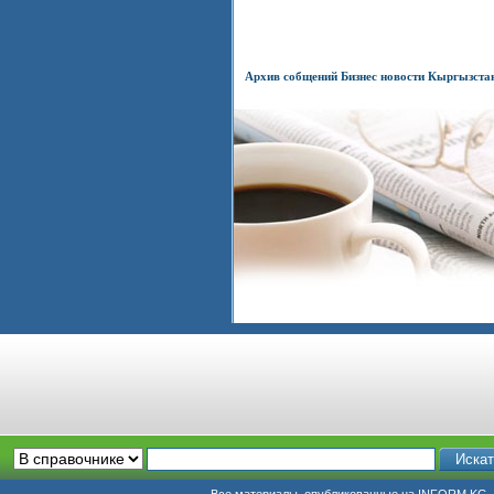
Архив собщений Бизнес новости Кыргызста