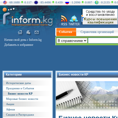
68.1688
0.117
85.4496
0.439
1.2096
0.007
0.2135
0.
События
Справочник организаций
Начни свой день с Inform.kg
Добавить в избранное
Категории
Бизнес новости КР
Исторические даты
Праздники и События
Бизнес новости КР
Мировые бизнес новости
Акции
Афиша
Скидки и Распродажи