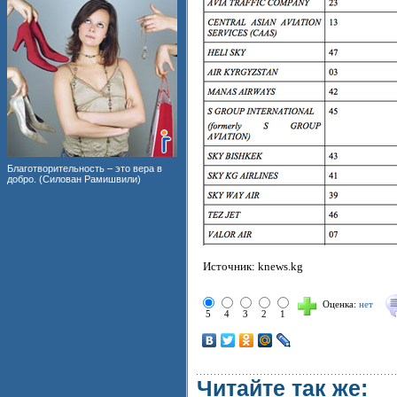
Благотворительность – это вера в
добро. (Силован Рамишвили)
Источник: knews.kg
Оценка:
нет
5
4
3
2
1
Читайте так же: