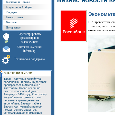
Бизнес новости К
Выставки и Показы
К празднику 8 Марта
Тендеры
Экономьте
Бизнес статьи
В Кыргызстане ст
Вакансии
товаров, работ ил
Интересное
оплачивать за то
Зарегистрировать
организацию в
справочнике
Контакты компании
Inform.kg
Техническая поддержка
Табак - растение семейства
пасленовых. В диком виде табак
произрастает в Америке и в
Австралии. Попав нечаянно
вместо желаемой Индии в
Америку в 1492 году, Христофор
Колумб и его спутники стали
первыми курильщиками из
европейцев. Завезли табак в
Европу как чудодейственное
лекарственное средство,
успокаивающее, снимающее