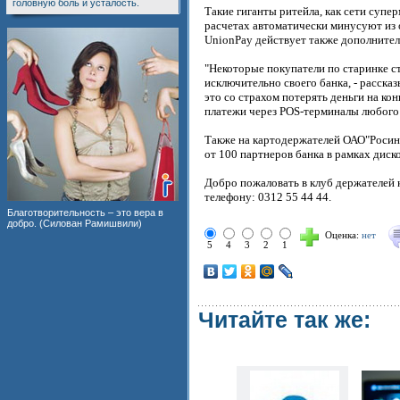
головную боль и усталость.
Такие гиганты ритейла, как сети супе
расчетах автоматически минусуют из 
UnionPay действует также дополнител
"Некоторые покупатели по старинке с
исключительно своего банка, - расска
это со страхом потерять деньги на ко
платежи через POS-терминалы любого 
Также на картодержателей ОАО"Росин
от 100 партнеров банка в рамках дис
Добро пожаловать в клуб держателей 
телефону: 0312 55 44 44.
Благотворительность – это вера в
добро. (Силован Рамишвили)
Оценка:
нет
5
4
3
2
1
Читайте так же: