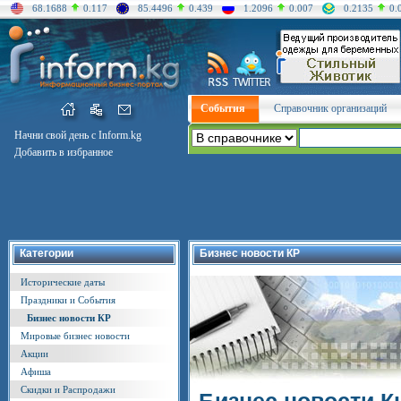
68.1688
0.117
85.4496
0.439
1.2096
0.007
0.2135
0.
События
Справочник организаций
Начни свой день с Inform.kg
Добавить в избранное
Категории
Бизнес новости КР
Исторические даты
Праздники и События
Бизнес новости КР
Мировые бизнес новости
Акции
Афиша
Скидки и Распродажи