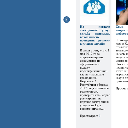
На портале
Семь
электронных услуг
вопр
e.srs.kg появилась
цифров
возможность
С понеде
проверить прописку
мая, в К
в режиме онлайн
отключат
В связи с тем, что с 1
телевиде
мая 2017 года
каналы 
стартовал прием
вещать т
документов на
цифрово
оформление и
Что это 
выдачу
изменитс
идентификационной
этого ж
карты – паспорта
кыргызст
гражданина
какую по
Кыргызской
принесет.
Республики образца
2017 года появилась
Просмот
возможность
проверить свой адрес
регистрации на
портале электронных
услуг e.srs.kg в
режиме онлайн....
Просмотров:
0