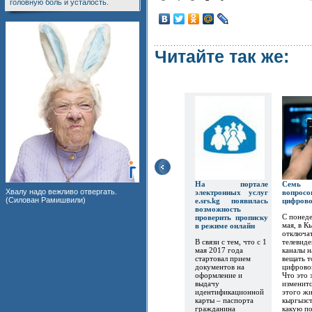
головную боль и усталость.
Читайте так же:
На портале
Семь
Хвалу надо вежливо отвергать.
электронных услуг
вопр
(Силован Рамишвили)
e.srs.kg появилась
цифров
возможность
С понеде
проверить прописку
мая, в К
в режиме онлайн
отключат
В связи с тем, что с 1
телевиде
мая 2017 года
каналы 
стартовал прием
вещать т
документов на
цифрово
оформление и
Что это 
выдачу
изменитс
идентификационной
этого ж
карты – паспорта
кыргызст
гражданина
какую по