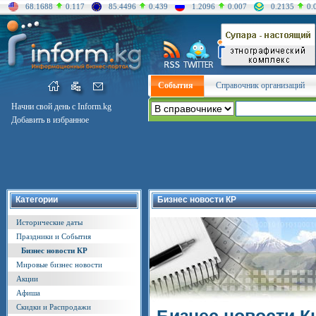
68.1688
0.117
85.4496
0.439
1.2096
0.007
0.2135
0.
События
Справочник организаций
Начни свой день с Inform.kg
Добавить в избранное
Категории
Бизнес новости КР
Исторические даты
Праздники и События
Бизнес новости КР
Мировые бизнес новости
Акции
Афиша
Скидки и Распродажи