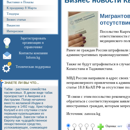
Бизнес новости К
Выставки и Показы
К празднику 8 Марта
Тендеры
Мигрантов
Бизнес статьи
отсутстви
Вакансии
Интересное
Посольство Кыргы
ответственности 
Зарегистрировать
медицинского пол
организацию в
справочнике
Ранее не граждан России штрафовали з
Контакты компании
административных правонарушениях"
Inform.kg
Также не будут штрафоваться в случа
Техническая поддержка
Казахстана и Таджикистана.
МВД России направило в адрес своих
неправомерного привлечения к админи
статье 18.8 КоАП РФ за отсутствие по
Табак - растение семейства
пасленовых. В диком виде табак
произрастает в Америке и в
"В связи с этим посольство рекоменд
Австралии. Попав нечаянно
обратиться с соответствующим заявле
вместо желаемой Индии в
иностранных граждан, которым запреще
Америку в 1492 году, Христофор
Колумб и его спутники стали
Источник: zanoza.kg
первыми курильщиками из
европейцев. Завезли табак в
Европу как чудодейственное
лекарственное средство,
Оценка:
нет
успокаивающее, снимающее
5
4
3
2
1