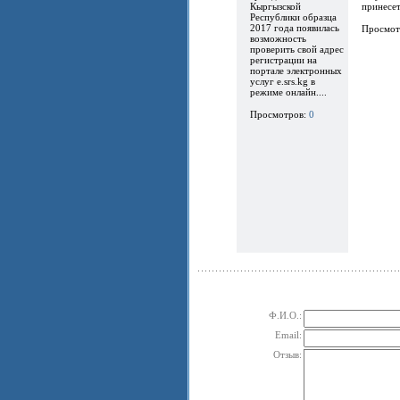
Кыргызской
принесет.
Республики образца
2017 года появилась
Просмот
возможность
проверить свой адрес
регистрации на
портале электронных
услуг e.srs.kg в
режиме онлайн....
Просмотров:
0
Ф.И.О.:
Email:
Отзыв: