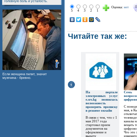
головную боль и усталость.
Оценка:
нет
5
4
3
2
1
Читайте так же:
Если женщина пилит, значит
мужчина - бревно.
На портале
Семь
электронных услуг
вопр
e.srs.kg появилась
цифров
возможность
С понеде
проверить прописку
мая, в К
в режиме онлайн
отключат
В связи с тем, что с 1
телевиде
мая 2017 года
каналы 
стартовал прием
вещать т
документов на
цифрово
оформление и
Что это 
выдачу
изменитс