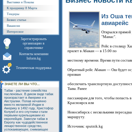
Бизнес новости К
Выставки и Показы
К празднику 8 Марта
Тендеры
Из Оша те
Бизнес статьи
авиарейс
Вакансии
Интересное
Открылся прямой
"Манас".
Зарегистрировать
организацию в
Рейс в столицу Ха
справочнике
прилет в Абакан — в 15.00 по
Контакты компании
Inform.kg
местному времени. Время пути состави
Техническая поддержка
Обратный рейс Абакан — Ош будет осу
призван
обеспечить транспортную доступност
Тыва. Ранее
Табак - растение семейства
пасленовых. В диком виде табак
произрастает в Америке и в
пассажирам для того, чтобы попасть 
Австралии. Попав нечаянно
Красноярск или
вместо желаемой Индии в
Америку в 1492 году, Христофор
Колумб и его спутники стали
Новосибирск с несколькими пересадка
первыми курильщиками из
маршруту.
европейцев. Завезли табак в
Европу как чудодейственное
лекарственное средство,
Источник: sputnik.kg
успокаивающее, снимающее