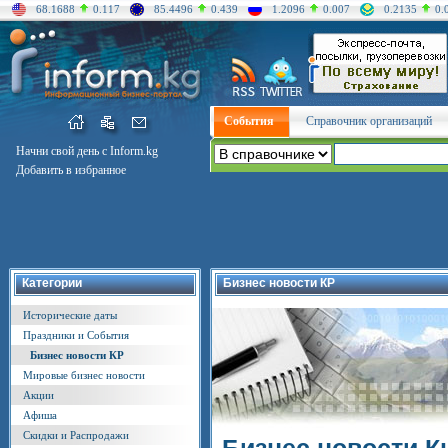
68.1688
0.117
85.4496
0.439
1.2096
0.007
0.2135
0.
События
Справочник организаций
Начни свой день с Inform.kg
Добавить в избранное
Категории
Бизнес новости КР
Исторические даты
Праздники и События
Бизнес новости КР
Мировые бизнес новости
Акции
Афиша
Скидки и Распродажи