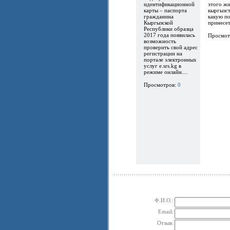
идентификационной
этого ж
карты – паспорта
кыргызст
гражданина
какую по
Кыргызской
принесет.
Республики образца
2017 года появилась
Просмот
возможность
проверить свой адрес
регистрации на
портале электронных
услуг e.srs.kg в
режиме онлайн....
Просмотров:
0
Ф.И.О.:
Email:
Отзыв: