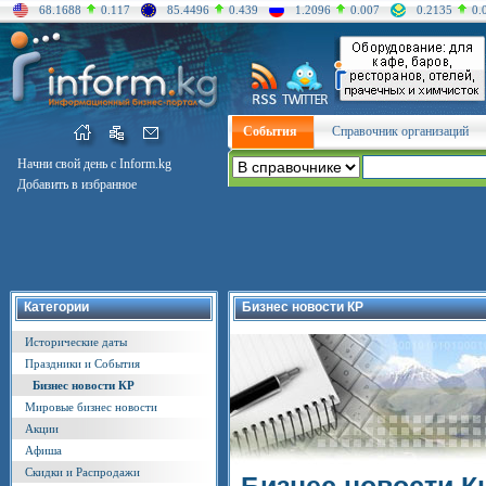
68.1688
0.117
85.4496
0.439
1.2096
0.007
0.2135
0.
События
Справочник организаций
Начни свой день с Inform.kg
Добавить в избранное
Категории
Бизнес новости КР
Исторические даты
Праздники и События
Бизнес новости КР
Мировые бизнес новости
Акции
Афиша
Скидки и Распродажи