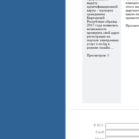
выдачу
изменитс
идентификационной
этого ж
карты – паспорта
кыргызст
гражданина
какую по
Кыргызской
принесет.
Республики образца
2017 года появилась
Просмот
возможность
проверить свой адрес
регистрации на
портале электронных
услуг e.srs.kg в
режиме онлайн....
Просмотров:
0
Ф.И.О.:
Email:
Отзыв: