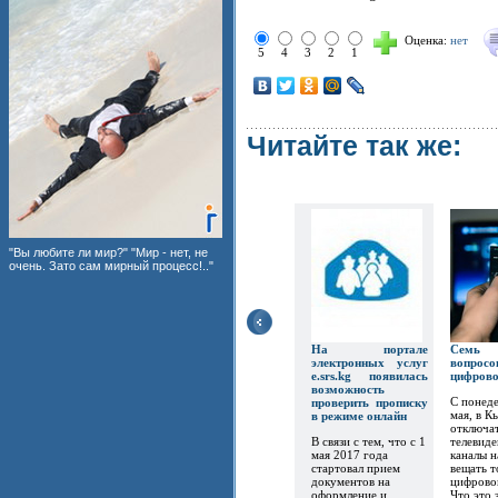
Оценка:
нет
5
4
3
2
1
Читайте так же:
"Вы любите ли мир?" "Мир - нет, не
очень. Зато сам мирный процесс!.."
На портале
Семь
электронных услуг
вопр
e.srs.kg появилась
цифров
возможность
С понеде
проверить прописку
мая, в К
в режиме онлайн
отключат
В связи с тем, что с 1
телевиде
мая 2017 года
каналы 
стартовал прием
вещать т
документов на
цифрово
оформление и
Что это 