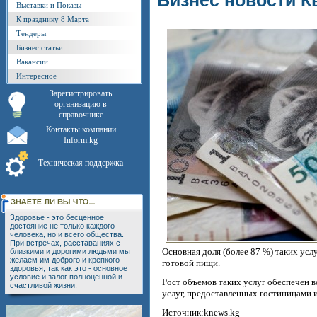
Бизнес новости К
Выставки и Показы
К празднику 8 Марта
Тендеры
Бизнес статьи
Вакансии
Интересное
Зарегистрировать
организацию в
справочнике
Контакты компании
Inform.kg
Техническая поддержка
Здоровье - это бесценное
достояние не только каждого
человека, но и всего общества.
При встречах, расставаниях с
Основная доля (более 87 %) таких усл
близкими и дорогими людьми мы
желаем им доброго и крепкого
готовой пищи.
здоровья, так как это - основное
условие и залог полноценной и
Рост объемов таких услуг обеспечен 
счастливой жизни.
услуг, предоставленных гостиницами и
Источник:knews.kg