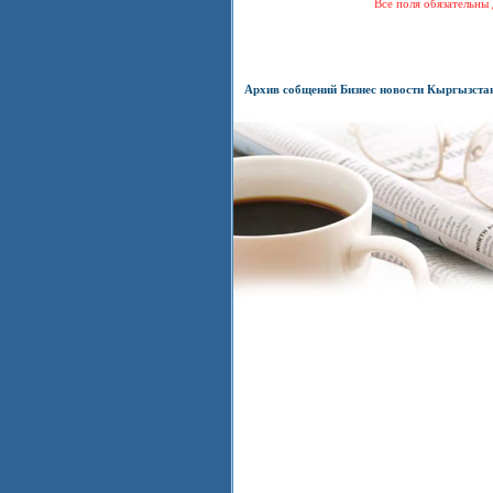
Все поля обязательны 
Архив собщений Бизнес новости Кыргызста