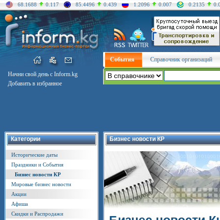
68.1688
0.117
85.4496
0.439
1.2096
0.007
0.2135
0.
События
Справочник организаций
Начни свой день с Inform.kg
Добавить в избранное
Категории
Бизнес новости КР
Исторические даты
Праздники и События
Бизнес новости КР
Мировые бизнес новости
Акции
Афиша
Скидки и Распродажи