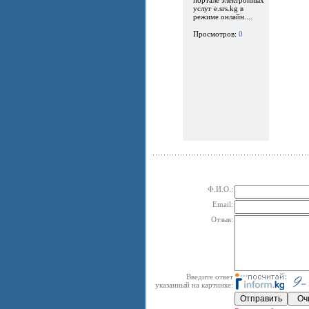
услуг e.srs.kg в
режиме онлайн....
Просмотров:
0
Ф.И.О.:
Email:
Отзыв:
Введите ответ
указанный на картинке: