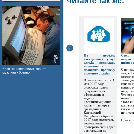
Читайте так же:
На портале
Семь
электронных услуг
вопр
e.srs.kg появилась
цифров
возможность
Если женщина пилит, значит
С понеде
проверить прописку
мужчина - бревно.
мая, в К
в режиме онлайн
отключат
В связи с тем, что с 1
телевиде
мая 2017 года
каналы 
стартовал прием
вещать т
документов на
цифрово
оформление и
Что это 
выдачу
изменитс
идентификационной
этого ж
карты – паспорта
кыргызст
гражданина
какую по
Кыргызской
принесет.
Республики образца
2017 года появилась
Просмот
возможность
проверить свой адрес
регистрации на
портале электронных