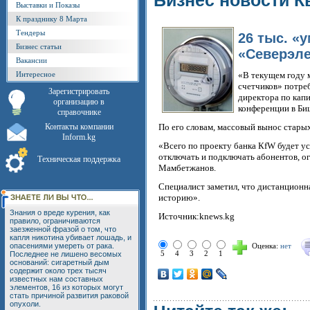
Бизнес новости К
Выставки и Показы
К празднику 8 Марта
Тендеры
26 тыс. «
Бизнес статьи
«Северэле
Вакансии
Интересное
«В текущем году 
счетчиков» потре
Зарегистрировать
директора по кап
организацию в
конференции в Би
справочнике
Контакты компании
По его словам, массовый вынос старых
Inform.kg
«Всего по проекту банка КfW будет у
отключать и подключать абонентов, о
Техническая поддержка
Мамбетжанов.
Специалист заметил, что дистанционн
историю».
Знания о вреде курения, как
Источник:knews.kg
правило, ограничиваются
заезженной фразой о том, что
капля никотина убивает лошадь, и
опасениями умереть от рака.
Оценка:
нет
5
4
3
2
1
Последнее не лишено весомых
оснований: сигаретный дым
содержит около трех тысяч
известных нам составных
элементов, 16 из которых могут
стать причиной развития раковой
опухоли.