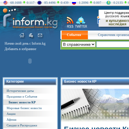
68.1688
0.117
85.4496
0.439
1.2096
0.007
0.2135
События
Справочник организ
Начни свой день с Inform.kg
Добавить в избранное
Категории
Бизнес новости КР
Исторические даты
Праздники и События
Бизнес новости КР
Мировые бизнес новости
Акции
Афиша
Скидки и Распродажи