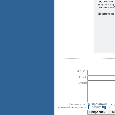
портале элек
услуг e.srs.kg
режиме онлайн
Просмотров:
Ф.И.О.:
Email:
Отзыв:
Введите ответ
указанный на картинке: