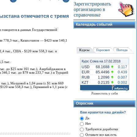
Зарегистрировать
организацию в
справочнике
ызстана отмечается с тремя
Календарь событий
м говорится в данных Государственной
н 778,3 тыс., Казахстаном — $423 млн 140,1
Курсы
Гороскоп
Погода
,4 тыс., США - $120 млн 558,3 тыс. и
Курс Сома на 17.02.2018
,5 тыс.
USD
68.1688
0.117
ыс. до $25 млн 161 тыс.), Азербайджаном в
EUR
85.4496
0.439
лн 346,1 тыс. до $79 млн 233,7 тыс.) и Турцией
RUB
1.2096
0.007
KZT
0.2135
0.002
тыс.), Молдовой в 1,04 раза (с $1 млн 669
$120 млн 558,3 тыс.), Германией в 1,1 раза (с
Разместить у себя
Опросник
Вам нравится наш дизайн?
Да
Нет
Требуются доработки
Оставьте все как есть