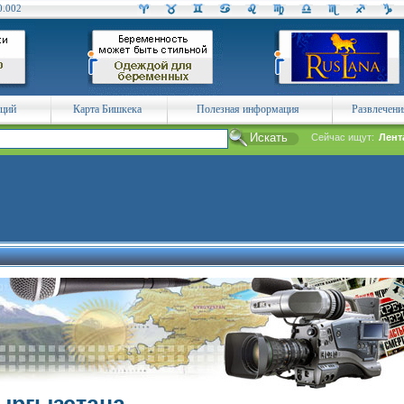
0.002
аций
Карта Бишкека
Полезная информация
Развлечени
Сейчас ищут:
Лент