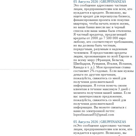
05 Августа 2026 | GRUPFINANZAS
Это сообщение адресовано частным
лицам, предпринимателям или всем, кто
нуждается в кредите. Возможно, вы
ищете кредит для перезапуска бизнеса,
финансирования проекта или покупки
квартиры, чтобы начать новую жизнь,
но ваши банки внесли вас в черный
список или ваша заявка была отклонена.
Я частный кредитор, предлагающий
кредиты от 2000 до 7 500 000 евро
любому, кто соответствует требованиям,
но вы должны быть честным,
порядочным, разумным и надежным
человеком. Я предоставляю кредиты
людям, проживающим по всей Европе и
по всему миру (Франция, Бельгия,
Швейцария, Румыния, Италия, Испания,
Канада и т. д.). Моя процентная ставка
составляет 2% годовых. Если вам нужны
деньги по другим причинам,
пожалуйста, свяжитесь со мной для
получения дополнительной
информации. Я готов помочь своим
клиентам в течение максимум 3 дней с
момента получения вашей заявки. Если
вас заинтересовало предложение,
пожалуйста, свяжитесь со мной для
получения дополнительной
информации. Вы можете связаться с
нами по электронной почте:
lopezfinanzas95@gmail.com
05 Августа 2026 | GRUPFINANZAS
rnЭто сообщение адресовано частным
лицам, предпринимателям или всем, кто
нуждается в кредите. Возможно, вы