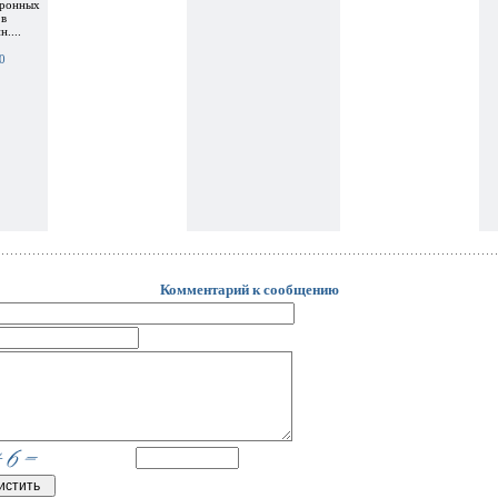
тронных
 в
....
0
Комментарий к сообщению