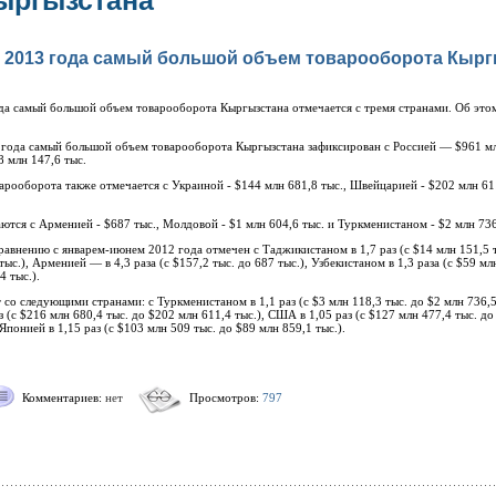
ыргызстана
в 2013 года самый большой объем товарооборота Кырг
ода самый большой объем товарооборота Кыргызстана отмечается с тремя странами. Об это
 года самый большой объем товарооборота Кыргызстана зафиксирован с Россией — $961 мл
 млн 147,6 тыс.
рооборота также отмечается с Украиной - $144 млн 681,8 тыс., Швейцарией - $202 млн 611
ся с Арменией - $687 тыс., Молдовой - $1 млн 604,6 тыс. и Туркменистаном - $2 млн 736
авнению с январем-июнем 2012 года отмечен с Таджикистаном в 1,7 раз (с $14 млн 151,5 т
 тыс.), Арменией — в 4,3 раза (с $157,2 тыс. до 687 тыс.), Узбекистаном в 1,3 раза (с $59 м
4 тыс.).
о следующими странами: с Туркменистаном в 1,1 раз (с $3 млн 118,3 тыс. до $2 млн 736,5 
 (с $216 млн 680,4 тыс. до $202 млн 611,4 тыс.), США в 1,05 раз (с $127 млн 477,4 тыс. до 
Японией в 1,15 раз (с $103 млн 509 тыс. до $89 млн 859,1 тыс.).
Комментариев:
нет
Просмотров:
797