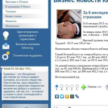
Бизнес новости К
Выставки и Показы
К празднику 8 Марта
Тендеры
За 6 месяце
Бизнес статьи
странами
Вакансии
За 6 месяцев 2013 г
Интересное
таможенной службы.
Зарегистрировать
За январь-июнь 2013
тыс. и Китаем — $548
организацию в
справочнике
Высокий уровень това
Турцией - $115 млн 183,4 тыс.
Контакты компании
Inform.kg
Наименьшие объемы товарооборота наблюдают
Самый большой рост по товарообороту по ср
Техническая поддержка
1,6 раз (с $3 млн 793,7 тыс. до $6 млн 168,9
в 1,2 раза (с $92 млн 5 тыс. до $115 млн 183,
За данный период уменьшился товарооборот с
тыс. до $1 млн 604,6), Швейцарией в 1,06 раз
$86 млн 931,1 тыс. до $96 млн 482,5 тыс.) и 
Здоровье - это бесценное
достояние не только каждого
Источник:tazabek.kg
человека, но и всего общества.
При встречах, расставаниях с
близкими и дорогими людьми мы
Оценка:
нет
желаем им доброго и крепкого
5
4
3
2
1
здоровья, так как это - основное
условие и залог полноценной и
счастливой жизни.