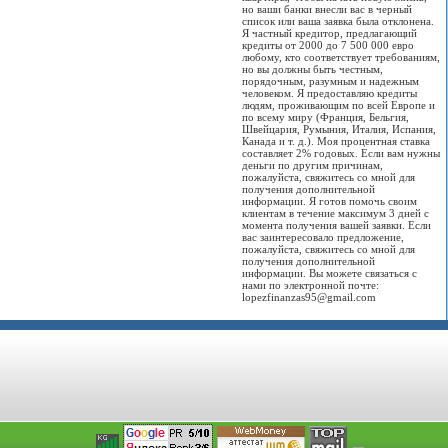
но ваши банки внесли вас в черный
список или ваша заявка была отклонена.
Я частный кредитор, предлагающий
кредиты от 2000 до 7 500 000 евро
любому, кто соответствует требованиям,
но вы должны быть честным,
порядочным, разумным и надежным
человеком. Я предоставляю кредиты
людям, проживающим по всей Европе и
по всему миру (Франция, Бельгия,
Швейцария, Румыния, Италия, Испания,
Канада и т. д.). Моя процентная ставка
составляет 2% годовых. Если вам нужны
деньги по другим причинам,
пожалуйста, свяжитесь со мной для
получения дополнительной
информации. Я готов помочь своим
клиентам в течение максимум 3 дней с
момента получения вашей заявки. Если
вас заинтересовало предложение,
пожалуйста, свяжитесь со мной для
получения дополнительной
информации. Вы можете связаться с
нами по электронной почте:
lopezfinanzas95@gmail.com