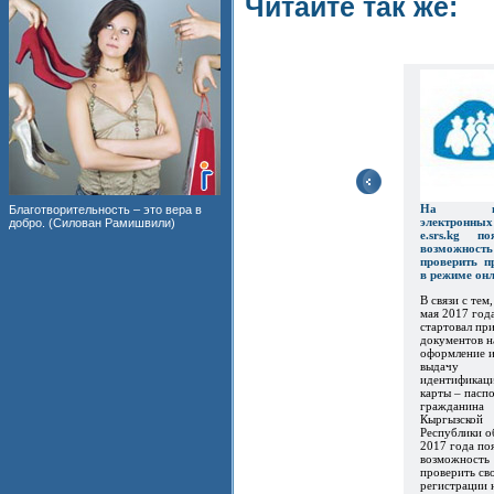
Читайте так же:
На пор
Благотворительность – это вера в
электронны
добро. (Силован Рамишвили)
e.srs.kg по
возможность
проверить п
в режиме он
В связи с тем,
мая 2017 год
стартовал пр
документов н
оформление 
выдачу
идентификац
карты – пасп
гражданина
Кыргызской
Республики о
2017 года по
возможность
проверить св
регистрации 