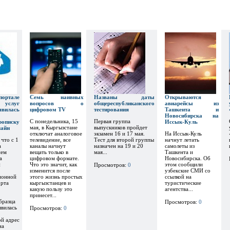
тале
Семь наивных
Названы даты
Открываются
х услуг
вопросов о
общереспубликанского
авиарейсы из
явилась
цифровом TV
тестирования
Ташкента и
Новосибирска на
С понедельника, 15
Первая группа
рописку
Иссык-Куль
мая, в Кыргызстане
выпускников пройдет
лайн
отключат аналоговое
экзамен 16 и 17 мая.
На Иссык-Куль
 что с 1
телевидение, все
Тест для второй группы
начнут летать
а
каналы начнут
назначен на 19 и 20
самолеты из
ием
вещать только в
мая...
Ташкента и
а
цифровом формате.
Новосибирска. Об
и
Что это значит, как
этом сообщили
Просмотров:
0
изменится после
узбекские СМИ со
ионной
этого жизнь простых
ссылкой на
орта
кыргызстанцев и
туристические
какую пользу это
агентства...
принесет...
бразца
Просмотров:
0
явилась
Просмотров:
0
ой адрес
на