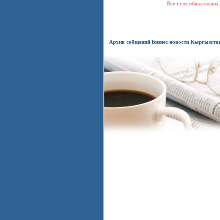
Все поля обязательны 
Архив собщений Бизнес новости Кыргызста