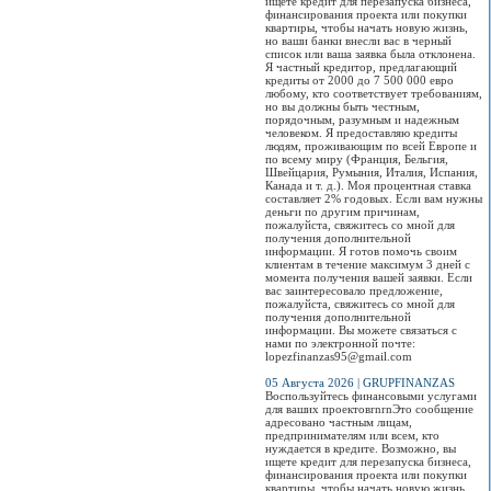
ищете кредит для перезапуска бизнеса,
финансирования проекта или покупки
квартиры, чтобы начать новую жизнь,
но ваши банки внесли вас в черный
список или ваша заявка была отклонена.
Я частный кредитор, предлагающий
кредиты от 2000 до 7 500 000 евро
любому, кто соответствует требованиям,
но вы должны быть честным,
порядочным, разумным и надежным
человеком. Я предоставляю кредиты
людям, проживающим по всей Европе и
по всему миру (Франция, Бельгия,
Швейцария, Румыния, Италия, Испания,
Канада и т. д.). Моя процентная ставка
составляет 2% годовых. Если вам нужны
деньги по другим причинам,
пожалуйста, свяжитесь со мной для
получения дополнительной
информации. Я готов помочь своим
клиентам в течение максимум 3 дней с
момента получения вашей заявки. Если
вас заинтересовало предложение,
пожалуйста, свяжитесь со мной для
получения дополнительной
информации. Вы можете связаться с
нами по электронной почте:
lopezfinanzas95@gmail.com
05 Августа 2026 | GRUPFINANZAS
Воспользуйтесь финансовыми услугами
для ваших проектовrnrnЭто сообщение
адресовано частным лицам,
предпринимателям или всем, кто
нуждается в кредите. Возможно, вы
ищете кредит для перезапуска бизнеса,
финансирования проекта или покупки
квартиры, чтобы начать новую жизнь,