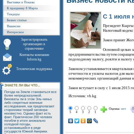
Бизнес новости К
Выставки и Показы
К празднику 8 Марта
Тендеры
С 1 июля 
Бизнес статьи
Президент Кыргыз
Вакансии
Налоговый кодекс
Интересное
Зарегистрировать
Закон принят Жог
организацию в
справочнике
Основной целью за
предпринимательства путем сокращени
Контакты компании
подоходному налогу, роялти и налогу
Inform.kg
Законом устанавливается квартальна
Техническая поддержка
отчетности и уплаты налогов для мал
некоммерческих организаций данная н
Закон вступает в силу с 1 июля 2015 го
Погода на Земле становиться все
более непредсказуемой.
Источник: vb.kg
Виноваты ли в этом Эль-ниньо
либо секретные военные
исследования, как предполагают
Оценка:
нет
сторонники теорий заговора-
5
4
3
2
1
неизвестно. Однако факт есть
факт. Практически 200 человек
погибли в итоге аномально
холодной погоды,
установившейся в ряде
государств Южной Америки.