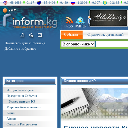
68.1688
0.117
85.4496
0.439
1.2096
0.007
0.2135
0.
События
Справочник организаций
Начни свой день с Inform.kg
Добавить в избранное
Категории
Бизнес новости КР
Исторические даты
Праздники и События
Бизнес новости КР
Мировые бизнес новости
Акции
Афиша
Скидки и Распродажи