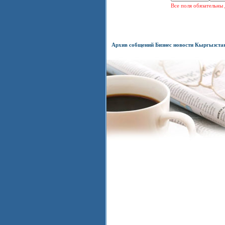
Все поля обязательны 
Архив собщений Бизнес новости Кыргызста