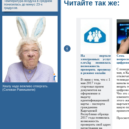
Читайте так же:
Температура воздуха в среднем
понизилась до минус 23-х
градусов.
На портале
Семь
электронных услуг
вопр
e.srs.kg появилась
цифров
возможность
С понеде
проверить прописку
мая, в К
в режиме онлайн
отключат
В связи с тем, что с 1
телевиде
мая 2017 года
каналы 
Хвалу надо вежливо отвергать.
стартовал прием
вещать т
(Силован Рамишвили)
документов на
цифрово
оформление и
Что это 
выдачу
изменитс
идентификационной
этого ж
карты – паспорта
кыргызст
гражданина
какую по
Кыргызской
принесет.
Республики образца
2017 года появилась
Просмот
возможность
проверить свой адрес
регистрации на