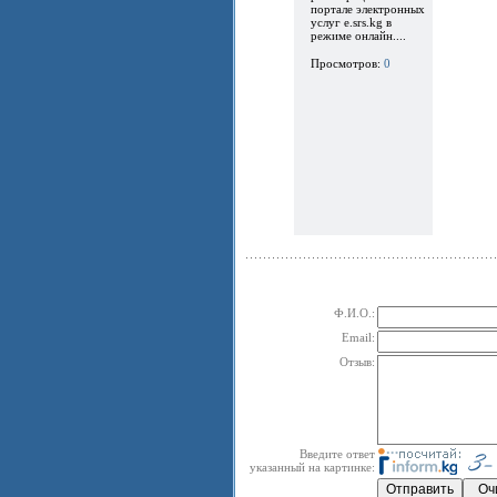
портале электронных
услуг e.srs.kg в
режиме онлайн....
Просмотров:
0
Ф.И.О.:
Email:
Отзыв:
Введите ответ
указанный на картинке: