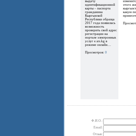
выдачу
изменитс
идентификационной
этого ж
карты – паспорта
кыргызст
гражданина
какую по
Кыргызской
принесет.
Республики образца
2017 года появилась
Просмот
возможность
проверить свой адрес
регистрации на
портале электронных
услуг e.srs.kg в
режиме онлайн....
Просмотров:
0
Ф.И.О.:
Email:
Отзыв: