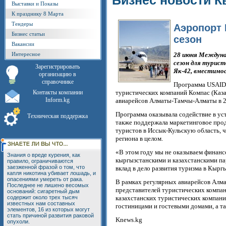
Бизнес новости К
Выставки и Показы
К празднику 8 Марта
Тендеры
Аэропорт 
Бизнес статьи
сезон
Вакансии
Интересное
28 июня Междуна
сезон для турис
Зарегистрировать
Як-42, вместимо
организацию в
справочнике
Программа USAID 
Контакты компании
туристических компаний Компас (Каза
Inform.kg
авиарейсов Алматы-Тамчы-Алматы в 2
Программа оказывала содействие в у
Техническая поддержка
также поддержала маркетинговое прод
туристов в Иссык-Кульскую область, ч
региона в целом.
«В этом году мы не оказываем финан
Знания о вреде курения, как
кыргызстанскими и казахстанскими па
правило, ограничиваются
заезженной фразой о том, что
вклад в дело развития туризма в Кырг
капля никотина убивает лошадь, и
опасениями умереть от рака.
В рамках регулярных авиарейсов Алма
Последнее не лишено весомых
представителей туристических компа
оснований: сигаретный дым
содержит около трех тысяч
казахстанских туристических компан
известных нам составных
гостиницами и гостевыми домами, а т
элементов, 16 из которых могут
стать причиной развития раковой
Knews.kg
опухоли.