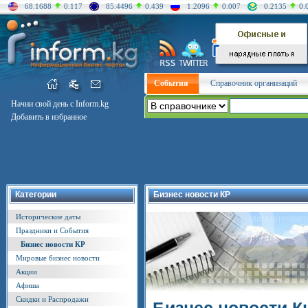
68.1688
0.117
85.4496
0.439
1.2096
0.007
0.2135
0.
События
Справочник организаций
Начни свой день с Inform.kg
Добавить в избранное
Категории
Бизнес новости КР
Исторические даты
Праздники и События
Бизнес новости КР
Мировые бизнес новости
Акции
Афиша
Скидки и Распродажи