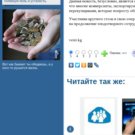
Данная новость, безусловно, являетс
головную боль и усталость.
что многие коммерсанты, экспортиру
перекупщиками, которые попросту о
Участники круглого стола в свою оче
на продолжение плодотворного сотру
vesti.kg
Оценка:
нет
5
4
3
2
1
Вот как бывает ты обедаешь, а у
кого-то рушится жизнь.
Читайте так же: