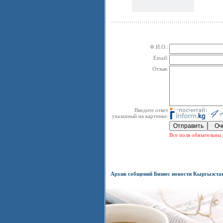
Ф.И.О.:
Email:
Отзыв:
Введите ответ
указанный на картинке:
Все поля обязательны 
Архив собщений Бизнес новости Кыргызста