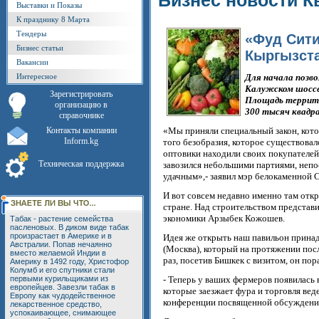
Бизнес новости К
Выставки и Показы
К празднику 8 Марта
Тендеры
«Фуд Сити
Бизнес статьи
Кыргызст
Вакансии
Интересное
Для начала позв
Калужском шоссе 
Зарегистрировать
Площадь террито
организацию в
300 тысяч квадр
справочнике
Контакты компании
«Мы приняли специальный закон, кото
Inform.kg
того безобразия, которое существова
оптовики находили своих покупателей 
Техническая поддержка
завозился небольшими партиями, непо
удачным»,- заявил мэр белокаменной 
И вот совсем недавно именно там отк
стране. Над строительством представ
экономики Арзыбек Кожошев.
Табак - растение семейства
пасленовых. В диком виде табак
произрастает в Америке и в
Идея же открыть наш павильон прина
Австралии. Попав нечаянно
(Москва), который на протяжении пос
вместо желаемой Индии в
раз, посетив Бишкек с визитом, он п
Америку в 1492 году, Христофор
Колумб и его спутники стали
первыми курильщиками из
- Теперь у ваших фермеров появилась 
европейцев. Завезли табак в
которые заезжает фура и торговля веде
Европу как чудодейственное
конференции посвященной обсуждени
лекарственное средство,
успокаивающее, снимающее