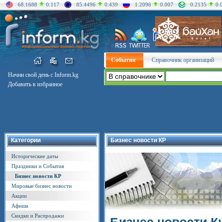
68.1688
0.117
85.4496
0.439
1.2096
0.007
0.2135
0.
События
Справочник организаций
Начни свой день с Inform.kg
Добавить в избранное
Категории
Бизнес новости КР
Исторические даты
Праздники и События
Бизнес новости КР
Мировые бизнес новости
Акции
Афиша
Скидки и Распродажи