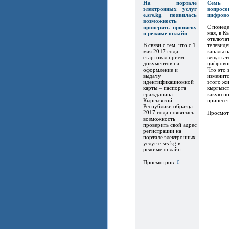
На портале
Семь
электронных услуг
вопр
e.srs.kg появилась
цифров
возможность
С понеде
проверить прописку
мая, в К
в режиме онлайн
отключат
В связи с тем, что с 1
телевиде
мая 2017 года
каналы 
стартовал прием
вещать т
документов на
цифрово
оформление и
Что это 
выдачу
изменитс
идентификационной
этого ж
карты – паспорта
кыргызст
гражданина
какую по
Кыргызской
принесет.
Республики образца
2017 года появилась
Просмот
возможность
проверить свой адрес
регистрации на
портале электронных
услуг e.srs.kg в
режиме онлайн....
Просмотров:
0