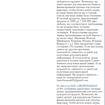
нуждается в кредите. Возможно, вы
ищете кредит для перезапуска бизнеса,
финансирования проекта или покупки
квартиры, чтобы начать новую жизнь,
но ваши банки внесли вас в черный
список или ваша заявка была отклонена.
Я частный кредитор, предлагающий
кредиты от 2000 до 7 500 000 евро
любому, кто соответствует требованиям,
но вы должны быть честным,
порядочным, разумным и надежным
человеком. Я предоставляю кредиты
людям, проживающим по всей Европе и
по всему миру (Франция, Бельгия,
Швейцария, Румыния, Италия, Испания,
Канада и т. д.). Моя процентная ставка
составляет 2% годовых. Если вам нужны
деньги по другим причинам,
пожалуйста, свяжитесь со мной для
получения дополнительной
информации. Я готов помочь своим
клиентам в течение максимум 3 дней с
момента получения вашей заявки. Если
вас заинтересовало предложение,
пожалуйста, свяжитесь со мной для
получения дополнительной
информации. Вы можете связаться с
нами по электронной почте:
lopezfinanzas95@gmail.com
05 Августа 2026 | GRUPFINANZAS
rnЭто сообщение адресовано частным
лицам, предпринимателям или всем, кто
нуждается в кредите. Возможно, вы
ищете кредит для перезапуска бизнеса,
финансирования проекта или покупки
квартиры, чтобы начать новую жизнь,