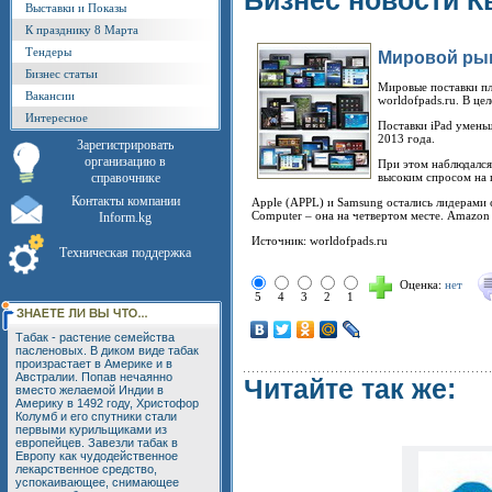
Бизнес новости К
Выставки и Показы
К празднику 8 Марта
Тендеры
Мировой рын
Бизнес статьи
Мировые поставки пл
Вакансии
worldofpads.ru. В ц
Интересное
Поставки iPad уменьш
2013 года.
Зарегистрировать
организацию в
При этом наблюдался
справочнике
высоким спросом на 
Контакты компании
Apple (APPL) и Samsung остались лидерами с
Computer – она на четвертом месте. Amazon
Inform.kg
Источник: worldofpads.ru
Техническая поддержка
Оценка:
нет
5
4
3
2
1
Табак - растение семейства
пасленовых. В диком виде табак
произрастает в Америке и в
Австралии. Попав нечаянно
Читайте так же:
вместо желаемой Индии в
Америку в 1492 году, Христофор
Колумб и его спутники стали
первыми курильщиками из
европейцев. Завезли табак в
Европу как чудодейственное
лекарственное средство,
успокаивающее, снимающее