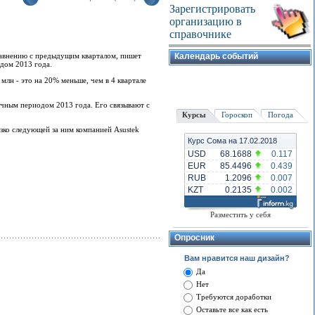
Зарегистрировать
организацию в
справочнике
равнению с предыдущим кварталом, пишет
Календарь событий
одом 2013 года.
млн - это на 20% меньше, чем в 4 квартале
чным периодом 2013 года. Его связывают с
Курсы
Гороскоп
Погода
зко следующей за ним компанией Asustek
Курс Сома на 17.02.2018
USD
68.1688
0.117
EUR
85.4496
0.439
RUB
1.2096
0.007
KZT
0.2135
0.002
Разместить у себя
Опросник
Вам нравится наш дизайн?
Да
Нет
Требуются доработки
Оставьте все как есть