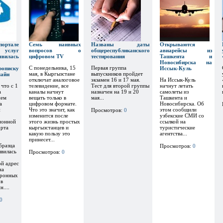
тале
Семь наивных
Названы даты
Открываются
х услуг
вопросов о
общереспубликанского
авиарейсы из
явилась
цифровом TV
тестирования
Ташкента и
Новосибирска на
С понедельника, 15
Первая группа
рописку
Иссык-Куль
мая, в Кыргызстане
выпускников пройдет
лайн
отключат аналоговое
экзамен 16 и 17 мая.
На Иссык-Куль
 что с 1
телевидение, все
Тест для второй группы
начнут летать
а
каналы начнут
назначен на 19 и 20
самолеты из
ием
вещать только в
мая...
Ташкента и
а
цифровом формате.
Новосибирска. Об
и
Что это значит, как
этом сообщили
Просмотров:
0
изменится после
узбекские СМИ со
ионной
этого жизнь простых
ссылкой на
орта
кыргызстанцев и
туристические
какую пользу это
агентства...
принесет...
бразца
Просмотров:
0
явилась
Просмотров:
0
ой адрес
на
тронных
 в
....
0