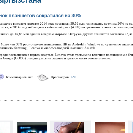
ыргызстана
ок планшетов сократился на 30%
аншетов в первом квартале 2014 года составили 58,56 млн, снизившись почти на 30% по с
елом же, в 2014 году наблюдается небольшой рост (4.6%) по сравнению с аналогичным пери
ились до 15,85 млн единиц в первом квартале. Отгрузка других планшетов составила 22,31 
 более чем 30% рост отгрузок планшетных ПК на Android и Windows по сравнению аналоги
планшеты Samsung , Lenovo и windows-моделей компании Asustek.
реди поставщиков в первом квартале. Lenovo стала третьим по величине поставщиком с бли
 и Google (GOOG) отодвинулись на седьмое и десятое место соответственно.
Комментариев:
нет
Просмотров:
120