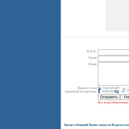
Ф.И.О.:
Email:
Отзыв:
Введите ответ
указанный на картинке:
Все поля обязательны 
Архив собщений Бизнес новости Кыргызста