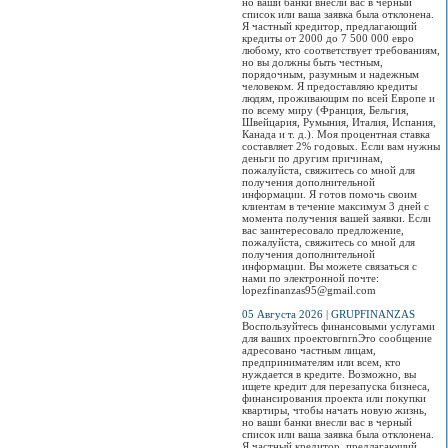
но ваши банки внесли вас в черный
список или ваша заявка была отклонена.
Я частный кредитор, предлагающий
кредиты от 2000 до 7 500 000 евро
любому, кто соответствует требованиям,
но вы должны быть честным,
порядочным, разумным и надежным
человеком. Я предоставляю кредиты
людям, проживающим по всей Европе и
по всему миру (Франция, Бельгия,
Швейцария, Румыния, Италия, Испания,
Канада и т. д.). Моя процентная ставка
составляет 2% годовых. Если вам нужны
деньги по другим причинам,
пожалуйста, свяжитесь со мной для
получения дополнительной
информации. Я готов помочь своим
клиентам в течение максимум 3 дней с
момента получения вашей заявки. Если
вас заинтересовало предложение,
пожалуйста, свяжитесь со мной для
получения дополнительной
информации. Вы можете связаться с
нами по электронной почте:
lopezfinanzas95@gmail.com
05 Августа 2026 | GRUPFINANZAS
Воспользуйтесь финансовыми услугами
для ваших проектовrnrnЭто сообщение
адресовано частным лицам,
предпринимателям или всем, кто
нуждается в кредите. Возможно, вы
ищете кредит для перезапуска бизнеса,
финансирования проекта или покупки
квартиры, чтобы начать новую жизнь,
но ваши банки внесли вас в черный
список или ваша заявка была отклонена.
Я частный кредитор, предлагающий