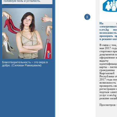
головную боль и усталость.
На пор
электронны
e.srs.kg по
возможность
проверить п
в режиме он
В связи с тем,
мая 2017 год
стартовал пр
документов н
оформление 
выдачу
Благотворительность – это вера в
идентификац
добро. (Силован Рамишвили)
карты – пасп
гражданина
Кыргызской
Республики о
2017 года по
возможность
проверить св
регистрации 
портале элек
услуг e.srs.kg
режиме онлайн
Просмотров: