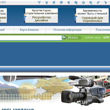
0.002
аций
Карта Бишкека
Полезная информация
Развлечени
Сейчас ищут:
ЦУМ