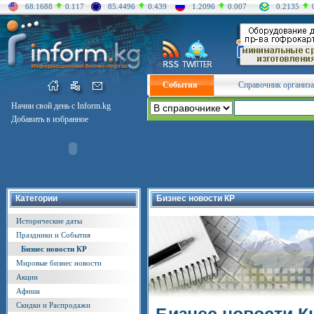
68.1688
0.117
85.4496
0.439
1.2096
0.007
0.2135
События
Справочник организ
Начни свой день с Inform.kg
Добавить в избранное
Категории
Бизнес новости КР
Исторические даты
Праздники и События
Бизнес новости КР
Мировые бизнес новости
Акции
Афиша
Скидки и Распродажи