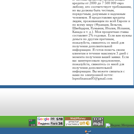
кредиты от 2000 до 7 500 000 евро
любому, кто соответствует требованиям,
но вы должны быть честным,
порядочным, разумным и надежным
человеком. Я предоставляю кредиты
людям, проживающим по всей Европе и
по всему миру (Франция, Бельгия,
Швейцария, Румыния, Италия, Испания,
Канада и т. д.). Моя процентная ставка
составляет 2% годовых. Если вам нужны
деньги по другим причинам,
пожалуйста, свяжитесь со мной для
получения дополнительной
информации. Я готов помочь своим
клиентам в течение максимум 3 дней с
момента получения вашей заявки. Если
вас заинтересовало предложение,
пожалуйста, свяжитесь со мной для
получения дополнительной
информации. Вы можете связаться с
нами по электронной почте:
lopezfinanzas95@gmail.com