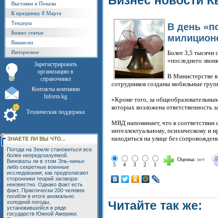
Бизнес новости К
Выставки и Показы
К празднику 8 Марта
Тендеры
В день «п
Бизнес статьи
милиционе
Вакансии
Интересное
Более 3,5 тысячи 
«последнего звонк
Зарегистрировать
организацию в
В Министерстве в
справочнике
сотрудников созданы мобильные групп
Контакты компании
Inform.kg
«Кроме того, за общеобразовательны
которых возложена ответственность з
Техническая поддержка
МВД напоминает, что в соответствии 
интеллектуальному, психическому и н
находиться на улице без сопровождени
Погода на Земле становиться все
более непредсказуемой.
Оценка:
нет
Виноваты ли в этом Эль-ниньо
5
4
3
2
1
либо секретные военные
исследования, как предполагают
сторонники теорий заговора-
неизвестно. Однако факт есть
факт. Практически 200 человек
погибли в итоге аномально
Читайте так же:
холодной погоды,
установившейся в ряде
государств Южной Америки.