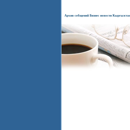
Архив собщений Бизнес новости Кыргызста