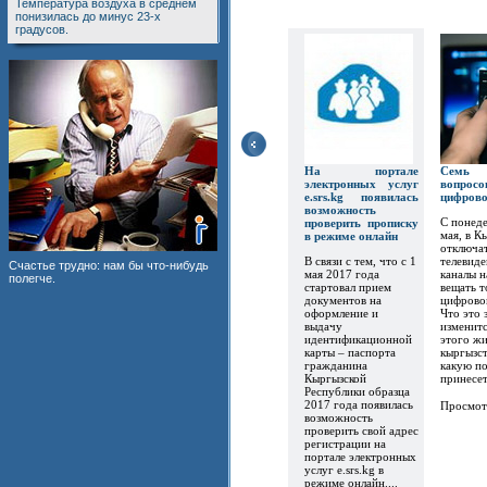
Температура воздуха в среднем
понизилась до минус 23-х
градусов.
На портале
Семь
электронных услуг
вопр
e.srs.kg появилась
цифров
возможность
С понеде
проверить прописку
мая, в К
в режиме онлайн
отключат
В связи с тем, что с 1
телевиде
Счастье трудно: нам бы что-нибудь
мая 2017 года
каналы 
полегче.
стартовал прием
вещать т
документов на
цифрово
оформление и
Что это 
выдачу
изменитс
идентификационной
этого ж
карты – паспорта
кыргызст
гражданина
какую по
Кыргызской
принесет.
Республики образца
2017 года появилась
Просмот
возможность
проверить свой адрес
регистрации на
портале электронных
услуг e.srs.kg в
режиме онлайн....