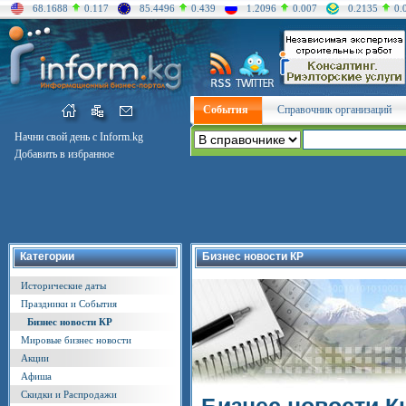
68.1688
0.117
85.4496
0.439
1.2096
0.007
0.2135
0.
События
Справочник организаций
Начни свой день с Inform.kg
Добавить в избранное
Категории
Бизнес новости КР
Исторические даты
Праздники и События
Бизнес новости КР
Мировые бизнес новости
Акции
Афиша
Скидки и Распродажи