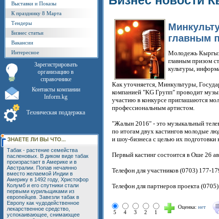
Бизнес новости К
Выставки и Показы
К празднику 8 Марта
Тендеры
Минкульту
Бизнес статьи
главным п
Вакансии
Интересное
Молодежь Кыргызс
главным призом с
Зарегистрировать
культуры, информ
организацию в
справочнике
Как уточняется, Минкультуры, Госуда
Контакты компании
компанией "KG Групп" проводит музы
Inform.kg
участию в конкурсе приглашаются моло
профессиональным артистом.
Техническая поддержка
"Жалын 2016" - это музыкальный теле
по итогам двух кастингов молодые лю
и шоу-бизнеса с целью их подготовки 
Табак - растение семейства
Первый кастинг состоится в Оше 26 ав
пасленовых. В диком виде табак
произрастает в Америке и в
Австралии. Попав нечаянно
Телефон для участников (0703) 177-17
вместо желаемой Индии в
Америку в 1492 году, Христофор
Колумб и его спутники стали
Телефон для партнеров проекта (0705)
первыми курильщиками из
европейцев. Завезли табак в
Европу как чудодейственное
Оценка:
нет
лекарственное средство,
5
4
3
2
1
успокаивающее, снимающее