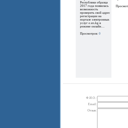
Республики образца
2017 года появилась
Просмот
возможность
проверить свой адрес
регистрации на
портале электронных
услуг e.srs.kg в
режиме онлайн....
Просмотров:
0
Ф.И.О.:
Email:
Отзыв: