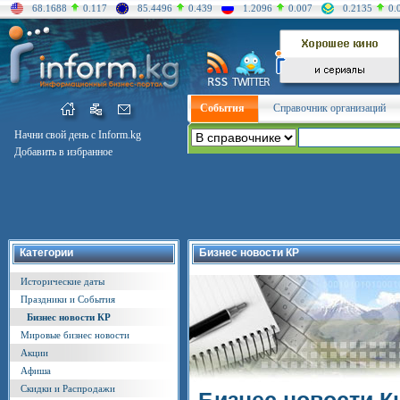
68.1688
0.117
85.4496
0.439
1.2096
0.007
0.2135
0.
События
Справочник организаций
Начни свой день с Inform.kg
Добавить в избранное
Категории
Бизнес новости КР
Исторические даты
Праздники и События
Бизнес новости КР
Мировые бизнес новости
Акции
Афиша
Скидки и Распродажи