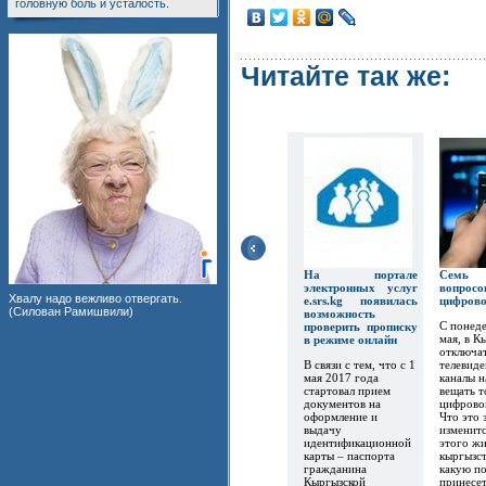
головную боль и усталость.
Читайте так же:
На портале
Семь
электронных услуг
вопр
Хвалу надо вежливо отвергать.
e.srs.kg появилась
цифров
(Силован Рамишвили)
возможность
С понеде
проверить прописку
мая, в К
в режиме онлайн
отключат
В связи с тем, что с 1
телевиде
мая 2017 года
каналы 
стартовал прием
вещать т
документов на
цифрово
оформление и
Что это 
выдачу
изменитс
идентификационной
этого ж
карты – паспорта
кыргызст
гражданина
какую по
Кыргызской
принесет.