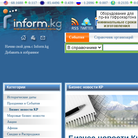
68.1688
0.117
85.4496
0.439
1.2096
0.007
0.2135
0.
События
Справочник организаций
Начни свой день с Inform.kg
Добавить в избранное
Категории
Бизнес новости КР
Исторические даты
Праздники и События
Бизнес новости КР
Мировые бизнес новости
Акции
Афиша
Скидки и Распродажи