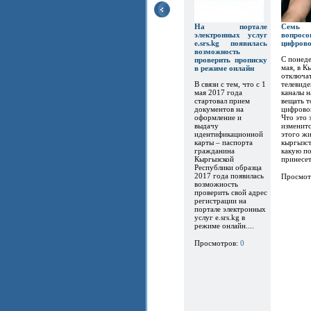
На портале
Семь
электронных услуг
вопр
e.srs.kg появилась
цифров
возможность
С понеде
проверить прописку
мая, в К
в режиме онлайн
отключат
В связи с тем, что с 1
телевиде
мая 2017 года
каналы 
стартовал прием
вещать т
документов на
цифрово
оформление и
Что это 
выдачу
изменитс
идентификационной
этого ж
карты – паспорта
кыргызст
гражданина
какую по
Кыргызской
принесет.
Республики образца
2017 года появилась
Просмот
возможность
проверить свой адрес
регистрации на
портале электронных
услуг e.srs.kg в
режиме онлайн....
Просмотров:
0