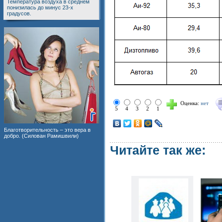
Температура воздуха в среднем
понизилась до минус 23-х
градусов.
Оценка:
нет
5
4
3
2
1
Благотворительность – это вера в
добро. (Силован Рамишвили)
Читайте так же: