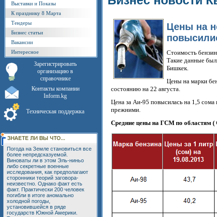
Бизнес новости К
Выставки и Показы
К празднику 8 Марта
Тендеры
Цены на н
Бизнес статьи
повысилис
Вакансии
Интересное
Стоимость бензина
Такие данные был
Зарегистрировать
Бишкек.
организацию в
справочнике
Цены на марки бен
Контакты компании
состоянию на 22 августа.
Inform.kg
Цена за Аи-95 повысилась на 1,5 сома 
прежними.
Техническая поддержка
Средние цены на ГСМ по областям (
Погода на Земле становиться все
более непредсказуемой.
Виноваты ли в этом Эль-ниньо
либо секретные военные
исследования, как предполагают
сторонники теорий заговора-
неизвестно. Однако факт есть
факт. Практически 200 человек
погибли в итоге аномально
холодной погоды,
установившейся в ряде
государств Южной Америки.