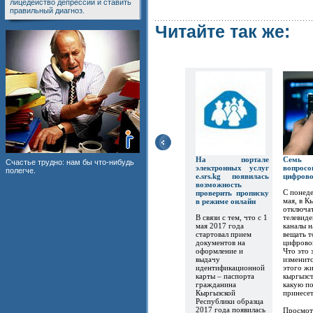
лицедейство депрессии и ставить
правильный диагноз.
Читайте так же:
На портале
Семь
Счастье трудно: нам бы что-нибудь
электронных услуг
вопр
полегче.
e.srs.kg появилась
цифров
возможность
С понеде
проверить прописку
мая, в К
в режиме онлайн
отключат
В связи с тем, что с 1
телевиде
мая 2017 года
каналы 
стартовал прием
вещать т
документов на
цифрово
оформление и
Что это 
выдачу
изменитс
идентификационной
этого ж
карты – паспорта
кыргызст
гражданина
какую по
Кыргызской
принесет.
Республики образца
2017 года появилась
Просмот