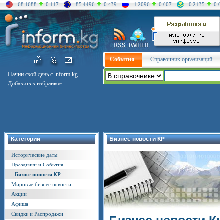
68.1688
0.117
85.4496
0.439
1.2096
0.007
0.2135
0.
События
Справочник организаций
Начни свой день с Inform.kg
Добавить в избранное
Категории
Бизнес новости КР
Исторические даты
Праздники и События
Бизнес новости КР
Мировые бизнес новости
Акции
Афиша
Скидки и Распродажи