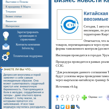
Бизнес новости К
Выставки и Показы
К празднику 8 Марта
Тендеры
Китайская
Бизнес статьи
ввозимые
Вакансии
Интересное
Сегодня, 1 августа
инспекцию, по ре
Зарегистрировать
территорию Кыргы
организацию в
справочнике
Отмечается, что 
Контакты компании
товаров, перемещающихся через пункт
Inform.kg
формы таможенного контроля (досмотр,
Инспекция проводится в городах Урум
Техническая поддержка
Процедура проводится в рамках реал
CCIG.
"Для реализации данного соглашения
Депрессия многолика и порой
будут усилены меры проведения тамож
заявляет о себе самым
через кыргызско-китайскую границу б
неожиданным образом. Она
может сымитировать сердечный
Источник:vb.kg
приступ или: внематочную
беременность. Повторяющиеся
боли в желудке, сердцебиения и
запоры - даже опытного врача
Оценка:
нет
сбивают с толку маски, за
5
4
3
2
1
которыми прячется это
заболевание. И все-таки
медицина научилась разгадывать