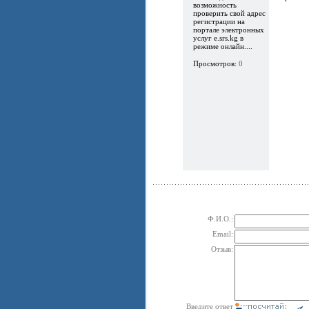
возможность
проверить свой адрес
регистрации на
портале электронных
услуг e.srs.kg в
режиме онлайн....
Просмотров:
0
Ф.И.О.:
Email:
Отзыв:
Введите ответ