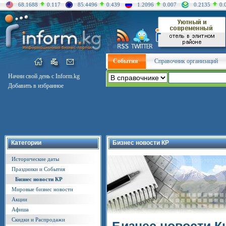
68.1688
0.117
85.4496
0.439
1.2096
0.007
0.2135
0.
События
Справочник организаций
Начни свой день с Inform.kg
Добавить в избранное
Категории
Бизнес новости КР
Исторические даты
Праздники и События
Бизнес новости КР
Мировые бизнес новости
Акции
Афиша
Скидки и Распродажи