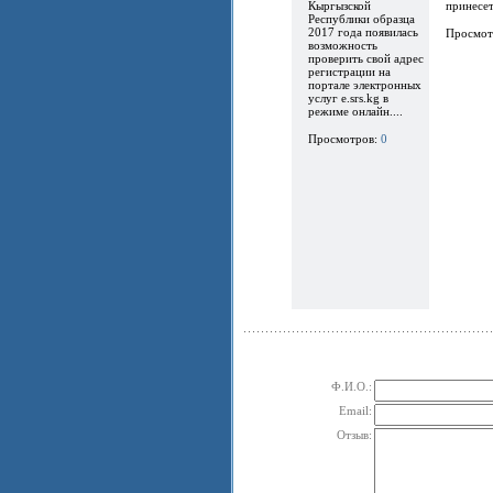
Кыргызской
принесет.
Республики образца
2017 года появилась
Просмот
возможность
проверить свой адрес
регистрации на
портале электронных
услуг e.srs.kg в
режиме онлайн....
Просмотров:
0
Ф.И.О.:
Email:
Отзыв: