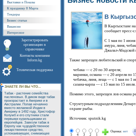
Бизнес новости К
Выставки и Показы
К празднику 8 Марта
Тендеры
В Кыргызс
Бизнес статьи
В Кыргызстане на 
Вакансии
сообщает пресс-с
Интересное
Зарегистрировать
С 1 мая по 1 июня
организацию в
амура, линя, чебак
справочнике
Джалал-Абадской 
Контакты компании
Также запрещен любительский и спорт
Inform.kg
чебака — с 20 по 30 апреля;
Техническая поддержка
маринки, османа — с 20 апреля по 15
чебачка, линя, леща — с 1 мая по 1 и
сазана-карпа — с 15 мая по 15 июля.
Табак - растение семейства
Помимо этого, запрещен лов османа ре
пасленовых. В диком виде табак
произрастает в Америке и в
Структурным подразделениям Департа
Австралии. Попав нечаянно
вместо желаемой Индии в
охране рыбы.
Америку в 1492 году, Христофор
Колумб и его спутники стали
Источник: sputnik.kg
первыми курильщиками из
европейцев. Завезли табак в
Европу как чудодейственное
лекарственное средство,
Оценка:
нет
успокаивающее, снимающее
5
4
3
2
1