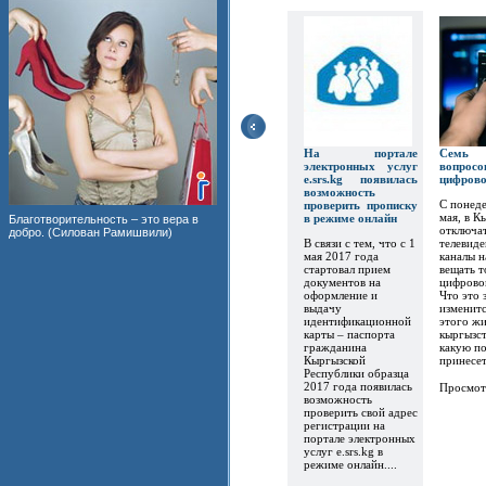
На портале
Семь
электронных услуг
вопр
e.srs.kg появилась
цифров
возможность
С понеде
проверить прописку
мая, в К
в режиме онлайн
Благотворительность – это вера в
отключат
добро. (Силован Рамишвили)
В связи с тем, что с 1
телевиде
мая 2017 года
каналы 
стартовал прием
вещать т
документов на
цифрово
оформление и
Что это 
выдачу
изменитс
идентификационной
этого ж
карты – паспорта
кыргызст
гражданина
какую по
Кыргызской
принесет.
Республики образца
2017 года появилась
Просмот
возможность
проверить свой адрес
регистрации на
портале электронных
услуг e.srs.kg в
режиме онлайн....