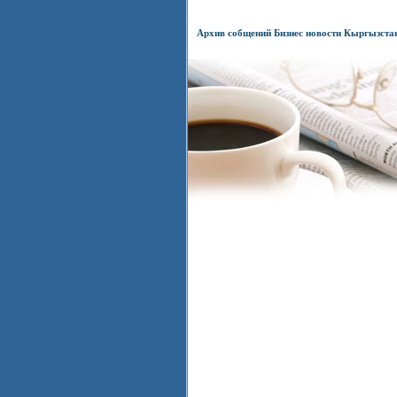
Архив собщений Бизнес новости Кыргызста