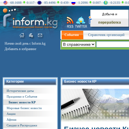
68.1688
0.117
85.4496
0.439
1.2096
0.007
0.2135
0.
События
Справочник организаций
Начни свой день с Inform.kg
Добавить в избранное
Категории
Бизнес новости КР
Исторические даты
Праздники и События
Бизнес новости КР
Мировые бизнес новости
Акции
Афиша
Скидки и Распродажи