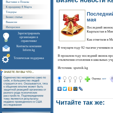
Бизнес новости К
Выставки и Показы
К празднику 8 Марта
Тендеры
Последний
Бизнес статьи
мая
Вакансии
Интересное
Последний звонок 
Кыргызстан в Мин
Зарегистрировать
организацию в
Как отметили в Ми
справочнике
Контакты компании
В текущем году 92 тысячи учеников о
Inform.kg
В прошлом году последний звонок проз
Техническая поддержка
отключения отопления в школьных уч
Источник: sputnik.kg
Одиночество неприятно само по
Оценка:
нет
себе, и большинство людей
5
4
3
2
1
страшится его. Оказывается, тяга
к общению вполне может быть
защитной реакцией организма от
разного рода психических
расстройств. Подтверждением
тому являются результаты
Читайте так же:
недавно проведенного в США
исследования