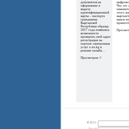
документов на
цифрово
оформление и
Что это 
выдачу
изменитс
идентификационной
этого ж
карты – паспорта
кыргызст
гражданина
какую по
Кыргызской
принесет.
Республики образца
2017 года появилась
Просмот
возможность
проверить свой адрес
регистрации на
портале электронных
услуг e.srs.kg в
режиме онлайн....
Просмотров:
0
Ф.И.О.:
Email: