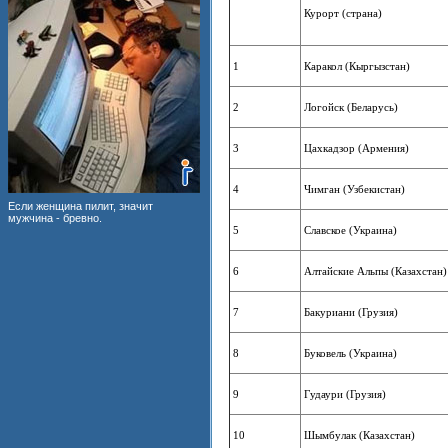
Курорт (страна)
1
Каракол (Кыргызстан)
2
Логойск (Беларусь)
3
Цахкадзор (Армения)
4
Чимган (Узбекистан)
Если женщина пилит, значит
мужчина - бревно.
5
Славское (Украина)
6
Алтайские Альпы (Казахстан)
7
Бакуриани (Грузия)
8
Буковель (Украина)
9
Гудаури (Грузия)
10
Шымбулак (Казахстан)