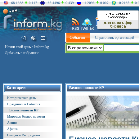
68.1688
0.117
85.4496
0.439
1.2096
0.007
0.2135
0.
События
Справочник организаций
Начни свой день с Inform.kg
Добавить в избранное
Категории
Бизнес новости КР
Исторические даты
Праздники и События
Бизнес новости КР
Мировые бизнес новости
Акции
Афиша
Скидки и Распродажи