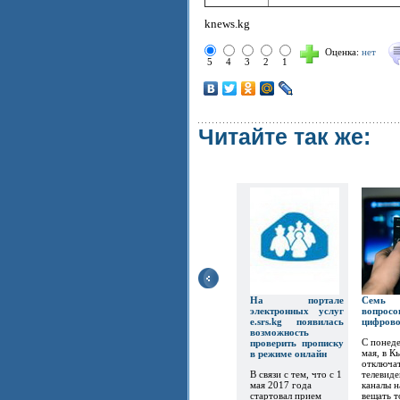
knews.kg
Оценка:
нет
5
4
3
2
1
Читайте так же:
На портале
Семь
электронных услуг
вопр
e.srs.kg появилась
цифров
возможность
С понеде
проверить прописку
мая, в К
в режиме онлайн
отключат
В связи с тем, что с 1
телевиде
мая 2017 года
каналы 
стартовал прием
вещать т