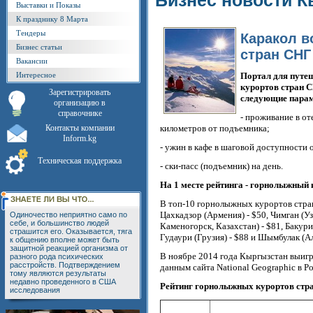
Бизнес новости К
Выставки и Показы
К празднику 8 Марта
Тендеры
Каракол в
Бизнес статьи
стран СНГ
Вакансии
Интересное
Портал для путе
курортов стран С
Зарегистрировать
следующие парам
организацию в
справочнике
- проживание в от
Контакты компании
километров от подъемника;
Inform.kg
- ужин в кафе в шаговой доступности 
Техническая поддержка
- ски-пасс (подъемник) на день.
На 1 месте рейтинга - горнолыжный 
В топ-10 горнолыжных курортов стран
Цахкадзор (Армения) - $50, Чимган (Уз
Одиночество неприятно само по
себе, и большинство людей
Каменогорск, Казахстан) - $81, Бакури
страшится его. Оказывается, тяга
Гудаури (Грузия) - $88 и Шымбулак (Ал
к общению вполне может быть
защитной реакцией организма от
В ноябре 2014 года Кыргызстан выигр
разного рода психических
расстройств. Подтверждением
данным сайта National Geographic в Р
тому являются результаты
недавно проведенного в США
Рейтинг горнолыжных курортов стр
исследования