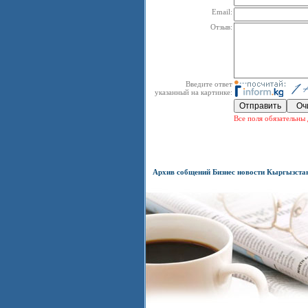
Email:
Отзыв:
Введите ответ
указанный на картинке:
Все поля обязательны 
Архив собщений Бизнес новости Кыргызста