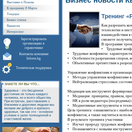
Бизнес новости К
Выставки и Показы
К празднику 8 Марта
Тендеры
Тренинг «
Бизнес статьи
Как разрешать ко
Вакансии
технологии и инс
Интересное
взаимодействия в
Зарегистрировать
сможете получить
организацию в
В программе трен
справочнике
• Трудовые конфл
• Трудовые конфликты: характеристи
Контакты компании
• Особенности разрешения споров, 
Inform.kg
• Объективные препятствия к разреш
Техническая поддержка
Управление конфликтами в организаци
• Методы управления конфликтами в 
• Нейтрализация стрессовых состоян
Здоровье - это бесценное
Медиация как инструмент формирован
достояние не только каждого
• Медиация: принципы, правила, пре
человека, но и всего общества.
• HR в роли медиатора (посредника)
При встречах, расставаниях с
близкими и дорогими людьми мы
• Медиативные инструменты и техник
желаем им доброго и крепкого
Цель тренинга: ознакомиться с наиб
здоровья, так как это - основное
конфликтов, а также научиться исполь
условие и залог полноценной и
счастливой жизни.
В результате тренинга участники:
• Изучат природу трудовых конфлик
• Познакомятся с новыми инструмент