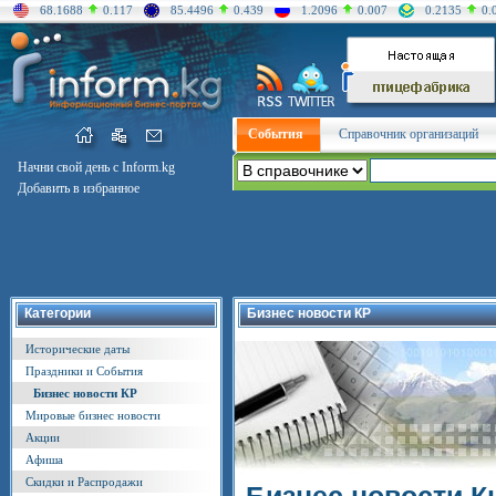
68.1688
0.117
85.4496
0.439
1.2096
0.007
0.2135
0.
События
Справочник организаций
Начни свой день с Inform.kg
Добавить в избранное
Категории
Бизнес новости КР
Исторические даты
Праздники и События
Бизнес новости КР
Мировые бизнес новости
Акции
Афиша
Скидки и Распродажи