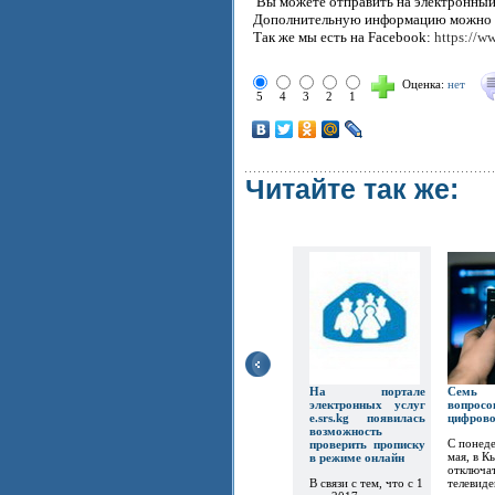
Вы можете отправить на электронный 
Дополнительную информацию можно по
Так же мы есть на Facebook:
https://
Оценка:
нет
5
4
3
2
1
Читайте так же:
На портале
Семь
электронных услуг
вопр
e.srs.kg появилась
цифров
возможность
С понеде
проверить прописку
мая, в К
в режиме онлайн
отключат
В связи с тем, что с 1
телевиде