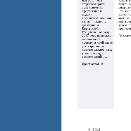
мая 2017 года
каналы 
стартовал прием
вещать т
документов на
цифрово
оформление и
Что это 
выдачу
изменитс
идентификационной
этого ж
карты – паспорта
кыргызст
гражданина
какую по
Кыргызской
принесет.
Республики образца
2017 года появилась
Просмот
возможность
проверить свой адрес
регистрации на
портале электронных
услуг e.srs.kg в
режиме онлайн....
Просмотров:
0
Ф.И.О.: