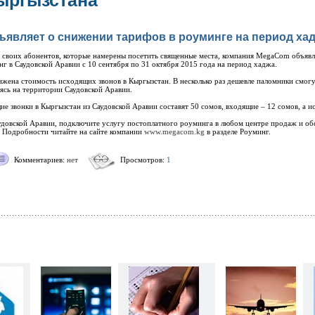
ыргызстана
являет о снижении тарифов в роуминге на период ха
е своих абонентов, которые намерены посетить священные места, компания MegaCom объявл
г в Саудовской Аравии с 10 сентября по 31 октября 2015 года на период хаджа.
нижена стоимость исходящих звонов в Кыргызстан. В несколько раз дешевле паломники смогу
ясь на территории Саудовской Аравии.
ие звонки в Кыргызстан из Саудовской Аравии составят 50 сомов, входящие – 12 сомов, а 
Саудовской Аравии, подключите услугу постоплатного роуминга в любом центре продаж и 
 Подробности читайте на сайте компании
www.megacom.kg
в разделе Роуминг.
Комментариев:
нет
Просмотров:
1