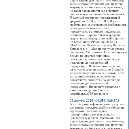
ищете кредит для перезапуска бизнеса,
финансирования проекта или покупки
квартиры, чтобы начать новую жизнь,
но ваши банки внесли вас в черный
список или ваша заявка была отклонена.
Я частный кредитор, предлагающий
кредиты от 2000 до 7 500 000 евро
любому, кто соответствует требованиям,
но вы должны быть честным,
порядочным, разумным и надежным
человеком. Я предоставляю кредиты
людям, проживающим по всей Европе и
по всему миру (Франция, Бельгия,
Швейцария, Румыния, Италия, Испания,
Канада и т. д.). Моя процентная ставка
составляет 2% годовых. Если вам нужны
деньги по другим причинам,
пожалуйста, свяжитесь со мной для
получения дополнительной
информации. Я готов помочь своим
клиентам в течение максимум 3 дней с
момента получения вашей заявки. Если
вас заинтересовало предложение,
пожалуйста, свяжитесь со мной для
получения дополнительной
информации. Вы можете связаться с
нами по электронной почте:
lopezfinanzas95@gmail.com
05 Августа 2026 | GRUPFINANZAS
Воспользуйтесь финансовыми услугами
для ваших проектовrnrnЭто сообщение
адресовано частным лицам,
предпринимателям или всем, кто
нуждается в кредите. Возможно, вы
ищете кредит для перезапуска бизнеса,
финансирования проекта или покупки
квартиры, чтобы начать новую жизнь,