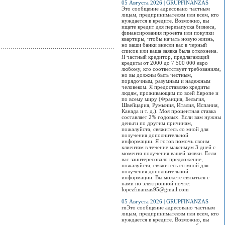
05 Августа 2026 | GRUPFINANZAS
Это сообщение адресовано частным
лицам, предпринимателям или всем, кто
нуждается в кредите. Возможно, вы
ищете кредит для перезапуска бизнеса,
финансирования проекта или покупки
квартиры, чтобы начать новую жизнь,
но ваши банки внесли вас в черный
список или ваша заявка была отклонена.
Я частный кредитор, предлагающий
кредиты от 2000 до 7 500 000 евро
любому, кто соответствует требованиям,
но вы должны быть честным,
порядочным, разумным и надежным
человеком. Я предоставляю кредиты
людям, проживающим по всей Европе и
по всему миру (Франция, Бельгия,
Швейцария, Румыния, Италия, Испания,
Канада и т. д.). Моя процентная ставка
составляет 2% годовых. Если вам нужны
деньги по другим причинам,
пожалуйста, свяжитесь со мной для
получения дополнительной
информации. Я готов помочь своим
клиентам в течение максимум 3 дней с
момента получения вашей заявки. Если
вас заинтересовало предложение,
пожалуйста, свяжитесь со мной для
получения дополнительной
информации. Вы можете связаться с
нами по электронной почте:
lopezfinanzas95@gmail.com
05 Августа 2026 | GRUPFINANZAS
rnЭто сообщение адресовано частным
лицам, предпринимателям или всем, кто
нуждается в кредите. Возможно, вы