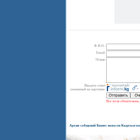
Ф.И.О.:
Email:
Отзыв:
Введите ответ
указанный на картинке:
Все поля обязательны 
Архив собщений Бизнес новости Кыргызста