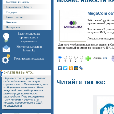
Бизнес новости К
Выставки и Показы
К празднику 8 Марта
Тендеры
MegaCom объ
Бизнес статьи
Заботясь об удобств
Вакансии
предоплатный роумин
Интересное
Так, почти в 7 раз с
получать SMS, наход
Зарегистрировать
организацию в
Локальные и исходящ
справочнике
Для того чтобы воспользоваться акцией в 
Контакты компании
предоплатный роуминг по команде *155*1#.
Inform.kg
Оценка:
нет
Техническая поддержка
5
4
3
2
1
Одиночество неприятно само по
Читайте так же:
себе, и большинство людей
страшится его. Оказывается, тяга
к общению вполне может быть
защитной реакцией организма от
разного рода психических
расстройств. Подтверждением
тому являются результаты
недавно проведенного в США
исследования