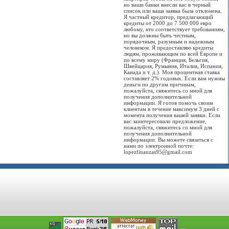
но ваши банки внесли вас в черный
список или ваша заявка была отклонена.
Я частный кредитор, предлагающий
кредиты от 2000 до 7 500 000 евро
любому, кто соответствует требованиям,
но вы должны быть честным,
порядочным, разумным и надежным
человеком. Я предоставляю кредиты
людям, проживающим по всей Европе и
по всему миру (Франция, Бельгия,
Швейцария, Румыния, Италия, Испания,
Канада и т. д.). Моя процентная ставка
составляет 2% годовых. Если вам нужны
деньги по другим причинам,
пожалуйста, свяжитесь со мной для
получения дополнительной
информации. Я готов помочь своим
клиентам в течение максимум 3 дней с
момента получения вашей заявки. Если
вас заинтересовало предложение,
пожалуйста, свяжитесь со мной для
получения дополнительной
информации. Вы можете связаться с
нами по электронной почте:
lopezfinanzas95@gmail.com