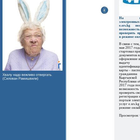
На пор
электронны
e.srs.kg по
возможность
проверить п
в режиме он
В связи с тем,
мая 2017 год
стартовал пр
документов н
оформление 
выдачу
идентификац
карты – пасп
гражданина
Хвалу надо вежливо отвергать.
Кыргызской
(Силован Рамишвили)
Республики о
2017 года по
возможность
проверить св
регистрации 
портале элек
услуг e.srs.kg
режиме онлайн
Просмотров: