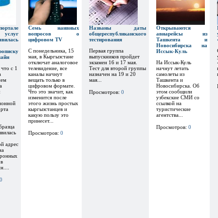
тале
Семь наивных
Названы даты
Открываются
х услуг
вопросов о
общереспубликанского
авиарейсы из
явилась
цифровом TV
тестирования
Ташкента и
Новосибирска на
С понедельника, 15
Первая группа
рописку
Иссык-Куль
мая, в Кыргызстане
выпускников пройдет
лайн
отключат аналоговое
экзамен 16 и 17 мая.
На Иссык-Куль
 что с 1
телевидение, все
Тест для второй группы
начнут летать
а
каналы начнут
назначен на 19 и 20
самолеты из
ием
вещать только в
мая...
Ташкента и
а
цифровом формате.
Новосибирска. Об
и
Что это значит, как
этом сообщили
Просмотров:
0
изменится после
узбекские СМИ со
ионной
этого жизнь простых
ссылкой на
орта
кыргызстанцев и
туристические
какую пользу это
агентства...
принесет...
бразца
Просмотров:
0
явилась
Просмотров:
0
ой адрес
на
тронных
 в
....
0