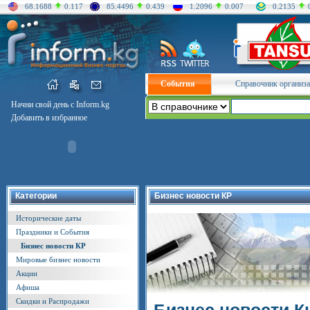
68.1688
0.117
85.4496
0.439
1.2096
0.007
0.2135
События
Справочник организ
Начни свой день с Inform.kg
Добавить в избранное
Категории
Бизнес новости КР
Исторические даты
Праздники и События
Бизнес новости КР
Мировые бизнес новости
Акции
Афиша
Скидки и Распродажи