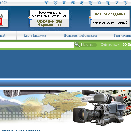
0.002
аций
Карта Бишкека
Полезная информация
Развлечени
Сейчас ищут:
3D В