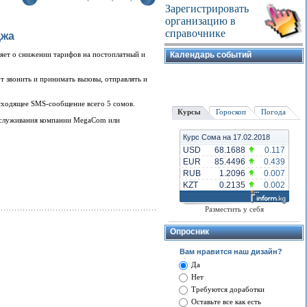
Зарегистрировать
организацию в
справочнике
джа
яет о снижении тарифов на постоплатный и
Календарь событий
т звонить и принимать вызовы, отправлять и
исходящее SMS-сообщение всего 5 сомов.
Курсы
Гороскоп
Погода
обслуживания компании MegaCom или
Курс Сома на 17.02.2018
USD
68.1688
0.117
EUR
85.4496
0.439
RUB
1.2096
0.007
KZT
0.2135
0.002
Разместить у себя
Опросник
Вам нравится наш дизайн?
Да
Нет
Требуются доработки
Оставьте все как есть