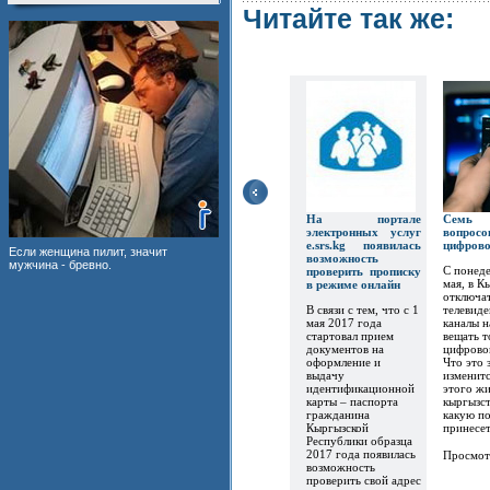
Читайте так же:
На портале
Семь
электронных услуг
вопр
e.srs.kg появилась
цифров
Если женщина пилит, значит
возможность
мужчина - бревно.
С понеде
проверить прописку
мая, в К
в режиме онлайн
отключат
В связи с тем, что с 1
телевиде
мая 2017 года
каналы 
стартовал прием
вещать т
документов на
цифрово
оформление и
Что это 
выдачу
изменитс
идентификационной
этого ж
карты – паспорта
кыргызст
гражданина
какую по
Кыргызской
принесет.
Республики образца
2017 года появилась
Просмот
возможность
проверить свой адрес