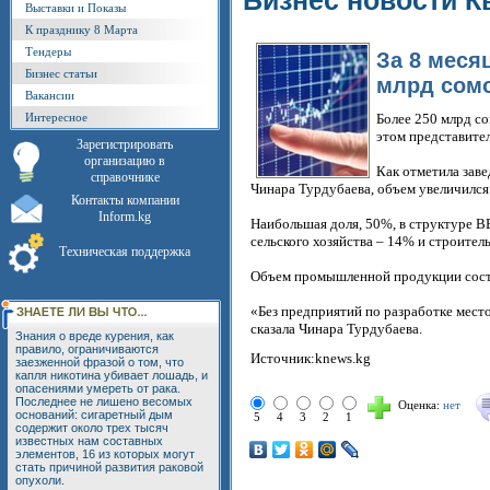
Бизнес новости К
Выставки и Показы
К празднику 8 Марта
Тендеры
За 8 меся
Бизнес статьи
млрд сом
Вакансии
Интересное
Более 250 млрд со
этом представите
Зарегистрировать
организацию в
Как отметила зав
справочнике
Чинара Турдубаева, объем увеличился
Контакты компании
Inform.kg
Наибольшая доля, 50%, в структуре В
сельского хозяйства – 14% и строитель
Техническая поддержка
Объем промышленной продукции соста
«Без предприятий по разработке мест
сказала Чинара Турдубаева.
Знания о вреде курения, как
правило, ограничиваются
Источник:knews.kg
заезженной фразой о том, что
капля никотина убивает лошадь, и
опасениями умереть от рака.
Последнее не лишено весомых
Оценка:
нет
оснований: сигаретный дым
5
4
3
2
1
содержит около трех тысяч
известных нам составных
элементов, 16 из которых могут
стать причиной развития раковой
опухоли.