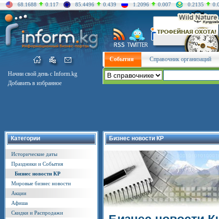
68.1688
0.117
85.4496
0.439
1.2096
0.007
0.2135
0.
События
Справочник организаций
Начни свой день с Inform.kg
Добавить в избранное
Категории
Бизнес новости КР
Исторические даты
Праздники и События
Бизнес новости КР
Мировые бизнес новости
Акции
Афиша
Скидки и Распродажи