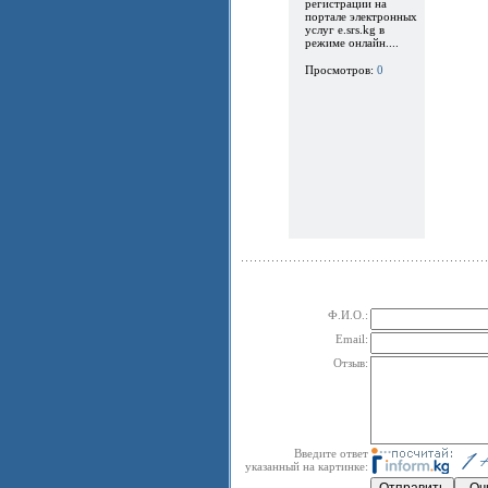
регистрации на
портале электронных
услуг e.srs.kg в
режиме онлайн....
Просмотров:
0
Ф.И.О.:
Email:
Отзыв:
Введите ответ
указанный на картинке: