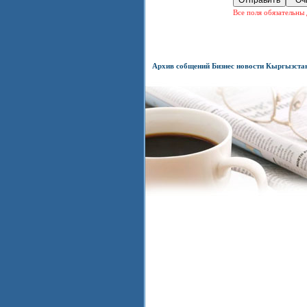
Все поля обязательны 
Архив собщений Бизнес новости Кыргызста