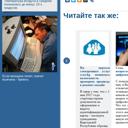
Температура воздуха в среднем
понизилась до минус 23-х
градусов.
Читайте так же:
На портале
Семь
электронных услуг
вопр
e.srs.kg появилась
цифров
Если женщина пилит, значит
возможность
мужчина - бревно.
С понеде
проверить прописку
мая, в К
в режиме онлайн
отключат
В связи с тем, что с 1
телевиде
мая 2017 года
каналы 
стартовал прием
вещать т
документов на
цифрово
оформление и
Что это 
выдачу
изменитс
идентификационной
этого ж
карты – паспорта
кыргызст
гражданина
какую по
Кыргызской
принесет.
Республики образца