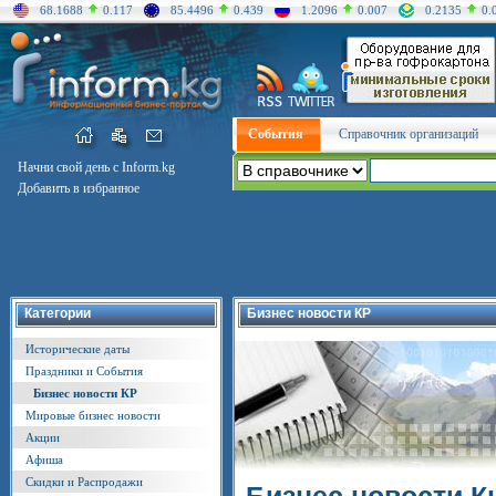
68.1688
0.117
85.4496
0.439
1.2096
0.007
0.2135
0.
События
Справочник организаций
Начни свой день с Inform.kg
Добавить в избранное
Категории
Бизнес новости КР
Исторические даты
Праздники и События
Бизнес новости КР
Мировые бизнес новости
Акции
Афиша
Скидки и Распродажи