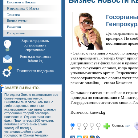
Бизнес новости К
Выставки и Показы
К празднику 8 Марта
Тендеры
Госорганы
Бизнес статьи
Генпроку
Вакансии
Интересное
Для сокращения к
проверок. По соо
Зарегистрировать
постоянные прове
организацию в
справочнике
«Сейчас очень много жалоб по поводу
Контакты компании
указ президента, и теперь будут при
Inform.kg
дисциплинирует фискальные и правоох
контролирующих органов, когда прове
Техническая поддержка
уполномоченного органа. Разрешение 
правоохранительные органы хотят про
режиме онлайн», – сказал Кожошев.
Он также отметил, что сейчас в стра
Погода на Земле становиться все
проверки по согласованию с Министер
более непредсказуемой.
Виноваты ли в этом Эль-ниньо
Государственное агентство связи и Г
либо секретные военные
исследования, как предполагают
Источник: knews.kg
сторонники теорий заговора-
неизвестно. Однако факт есть
факт. Практически 200 человек
погибли в итоге аномально
Оценка:
нет
холодной погоды,
5
4
3
2
1
установившейся в ряде
государств Южной Америки.