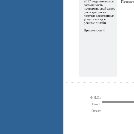
2017 года появилась
Просмот
возможность
проверить свой адрес
регистрации на
портале электронных
услуг e.srs.kg в
режиме онлайн....
Просмотров:
0
Ф.И.О.:
Email:
Отзыв: