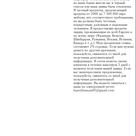
но ваши банки внесли вас в черный
список или ваша заявка была отклонена.
Я частный кредитор, предлагающий
кредиты от 2000 до 7 500 000 евро
любому, кто соответствует требованиям,
но вы должны быть честным,
порядочным, разумным и надежным
человеком. Я предоставляю кредиты
людям, проживающим по всей Европе и
по всему миру (Франция, Бельгия,
Швейцария, Румыния, Италия, Испания,
Канада и т. д.). Моя процентная ставка
составляет 2% годовых. Если вам нужны
деньги по другим причинам,
пожалуйста, свяжитесь со мной для
получения дополнительной
информации. Я готов помочь своим
клиентам в течение максимум 3 дней с
момента получения вашей заявки. Если
вас заинтересовало предложение,
пожалуйста, свяжитесь со мной для
получения дополнительной
информации. Вы можете связаться с
нами по электронной почте:
lopezfinanzas95@gmail.com