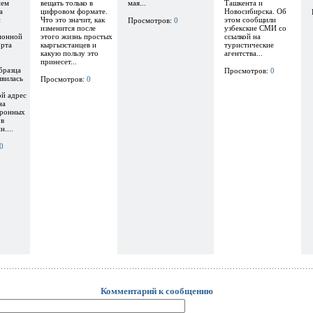
ием
вещать только в
мая...
Ташкента и
а
цифровом формате.
Новосибирска. Об
и
Что это значит, как
этом сообщили
Просмотров:
0
изменится после
узбекские СМИ со
ионной
этого жизнь простых
ссылкой на
орта
кыргызстанцев и
туристические
какую пользу это
агентства...
принесет...
бразца
Просмотров:
0
явилась
Просмотров:
0
ой адрес
на
тронных
 в
....
0
Комментарий к сообщению