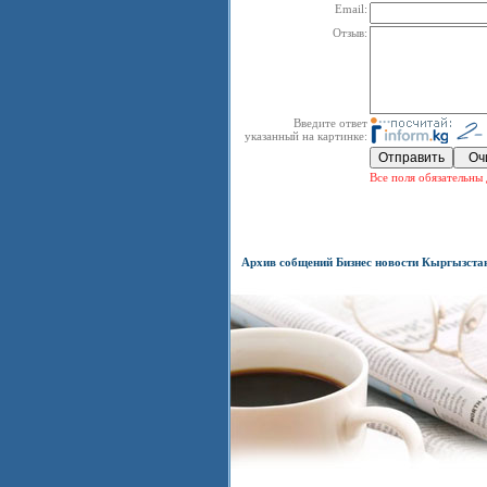
Email:
Отзыв:
Введите ответ
указанный на картинке:
Все поля обязательны 
Архив собщений Бизнес новости Кыргызста