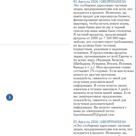
05 Августа 2026 | GRUPFINANZAS
Это сообщение адресовано частным
лицам, предпринимателям или всем, кто
нуждается в кредите. Возможно, вы
ищете кредит для перезапуска бизнеса,
финансирования проекта или покупки
квартиры, чтобы начать новую жизнь,
но ваши банки внесли вас в черный
список или ваша заявка была отклонена.
Я частный кредитор, предлагающий
кредиты от 2000 до 7 500 000 евро
любому, кто соответствует требованиям,
но вы должны быть честным,
порядочным, разумным и надежным
человеком. Я предоставляю кредиты
людям, проживающим по всей Европе и
по всему миру (Франция, Бельгия,
Швейцария, Румыния, Италия, Испания,
Канада и т. д.). Моя процентная ставка
составляет 2% годовых. Если вам нужны
деньги по другим причинам,
пожалуйста, свяжитесь со мной для
получения дополнительной
информации. Я готов помочь своим
клиентам в течение максимум 3 дней с
момента получения вашей заявки. Если
вас заинтересовало предложение,
пожалуйста, свяжитесь со мной для
получения дополнительной
Где и сколько
В Оше открылся
Горячую воду в
Кыргызстан
информации. Вы можете связаться с
установят знаков
пункт регистрации
Бишкеке отключат
переходи
нами по электронной почте:
«Эвакуатор»
авто по правилам
22 мая
биометрически
lopezfinanzas95@gmail.com
ЕАЭС
электронные
Сколько планируется
Воду отключают
паспорта
05 Августа 2026 | GRUPFINANZAS
установить знаков
Все машины,
ежегодно в рамках
rnЭто сообщение адресовано частным
«Эвакуатор» и где
ввезенные в
профилактических
Электронный
лицам, предпринимателям или всем, кто
нельзя будет
Кыргызстан после
работ для
биометрически
нуждается в кредите. Возможно, вы
парковать машину...
февраля, должны
обеспечения
паспорт гражд