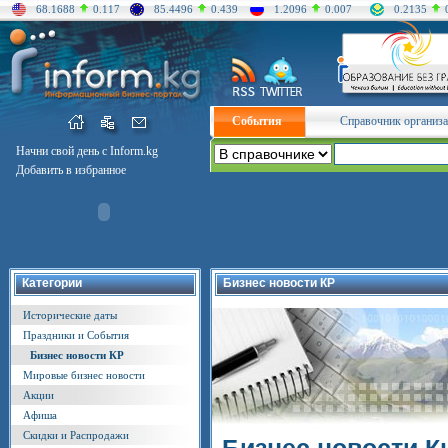
68.1688
0.117
85.4496
0.439
1.2096
0.007
0.2135
События
Справочник организ
Начни свой день с Inform.kg
Добавить в избранное
Категории
Бизнес новости КР
Исторические даты
Праздники и События
Бизнес новости КР
Мировые бизнес новости
Акции
Афиша
Скидки и Распродажи