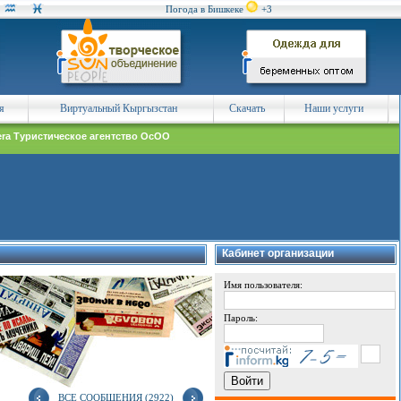
Погода в Бишкеке
+3
я
Виртуальный Кыргызстан
Скачать
Наши услуги
era Туристическое агентство ОсОО
Кабинет организации
Имя пользователя:
Пароль:
ВСЕ СООБЩЕНИЯ (2922)