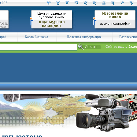
0.002
аций
Карта Бишкека
Полезная информация
Развлечени
Сейчас ищут:
Jaze