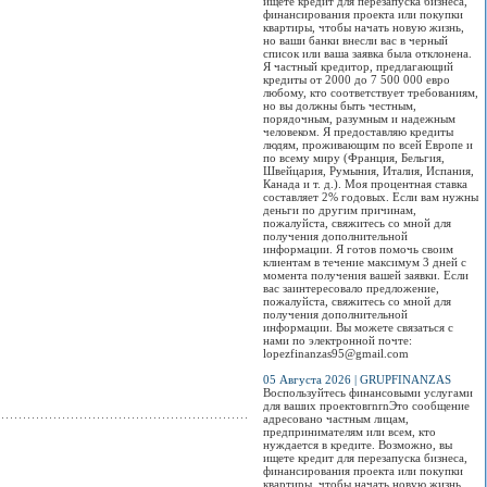
ищете кредит для перезапуска бизнеса,
получить
качественной
Кыргызской
финансирования проекта или покупки
свидетельство ЕАЭС
подготовки
Республики явл
Просмотров:
0
квартиры, чтобы начать новую жизнь,
о безопасности
теплосетей и систем
идентификаци
но ваши банки внесли вас в черный
конструкции...
теплопотребления к
документом но
список или ваша заявка была отклонена.
отопительному
типа и соответ
Я частный кредитор, предлагающий
сезону.
международны
Просмотров:
0
кредиты от 2000 до 7 500 000 евро
стандартам. Эт
любому, кто соответствует требованиям,
первый электр
Просмотров:
0
но вы должны быть честным,
паспорт в
порядочным, разумным и надежным
Центрально-
человеком. Я предоставляю кредиты
Азиатском реги
людям, проживающим по всей Европе и
по всему миру (Франция, Бельгия,
Просмотров:
0
Швейцария, Румыния, Италия, Испания,
Канада и т. д.). Моя процентная ставка
составляет 2% годовых. Если вам нужны
деньги по другим причинам,
пожалуйста, свяжитесь со мной для
получения дополнительной
информации. Я готов помочь своим
клиентам в течение максимум 3 дней с
момента получения вашей заявки. Если
вас заинтересовало предложение,
пожалуйста, свяжитесь со мной для
получения дополнительной
информации. Вы можете связаться с
нами по электронной почте:
lopezfinanzas95@gmail.com
05 Августа 2026 | GRUPFINANZAS
Воспользуйтесь финансовыми услугами
для ваших проектовrnrnЭто сообщение
адресовано частным лицам,
предпринимателям или всем, кто
нуждается в кредите. Возможно, вы
ищете кредит для перезапуска бизнеса,
финансирования проекта или покупки
квартиры, чтобы начать новую жизнь,