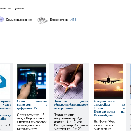
вободного рынка
Комментариев:
нет
Просмотров:
1453
тале
Семь наивных
Названы даты
Открываются
х услуг
вопросов о
общереспубликанского
авиарейсы из
явилась
цифровом TV
тестирования
Ташкента и
Новосибирска на
С понедельника, 15
Первая группа
рописку
Иссык-Куль
мая, в Кыргызстане
выпускников пройдет
лайн
отключат аналоговое
экзамен 16 и 17 мая.
На Иссык-Куль
 что с 1
телевидение, все
Тест для второй группы
начнут летать
а
каналы начнут
назначен на 19 и 20
самолеты из