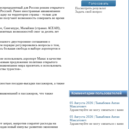
 беспрецедентный для России режим открытого
Посмотреть результат
 Россией. Ранее иностранные авиакомпании
Задать свой вопрос
адку на территории страны – только для
нии получают возможность совершать во время
ее, Сингапуре, Малайзии (странах АСЕАН),
анзитных возможностей смог за десять лет
рошлого двусторонние соглашения о
м порядке регулировались вопросы о том,
ась большая свобода в выборе аэропортов и
не использовать аэропорт Манас в качестве
бразным предложение политики открытого
виакомпании мира прилетать и использовать
ства туристов».
жностью посадки-высадки пассажиров, а также
Комментарии пользователей
виакомпаний и пассажиров, что также
05 Августа 2026 | Тыныбеков Актан
Максатович
Здравствуйте не могу связаться с вами
05 Августа 2026 | Тыныбеков Актан
Максатович
т затрат, напротив сократит расходы на
Здравствуйте не могу связаться с вами
придав новый импульс развитию экономики