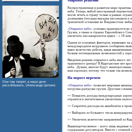
Мировое решение
Распространенная в развитом мире практика
неба. Теперь любой иностранный перевозчик
могли летать в страну только в рамках огр
дозаправки (посадка-высадка пассажиров и 
транзитной остановки во Владивостоке любые
«Открытое небо»
успешно практикуется во м
Грузии, а также в странах Европейского Сою
увеличить пассажиропоток вдвое – с 18 млн.
Одним из основных факторов, влияющих на р
международном воздушном сообщении являли
какое количество рейсов, какая авиакомпани
больше потенциальных возможностей у аэроп
Введения режима открытого неба много лет 
транзитного центра? В Кыргызстане нет кру
неба. Думаю, многие будут заинтересованы 
наш аэропорт, потому что только так возмож
На пороге перемен
Они там творят, а наше дело
расхлёбывать. (Александр Циткин)
«Открытое небо»
позволит мировым авиапер
погрузки-разгрузки грузов. Другими словами
=> Повысить доходы международных аэропорт
отразится в значительном увеличении налог
=> Сократить расходы на авиабилеты и про
=> Выбирать из большего числа конкурирую
=> Увеличить количество направлений из Кыр
Вышеперечисленное – всего лишь видимая ча
содержание регуляторов. Вместе с отменой 