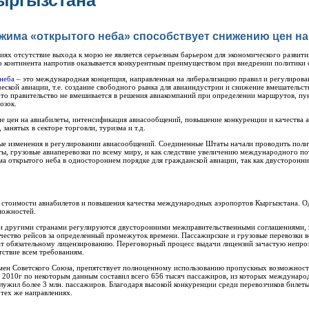
ыргызстана
жима «открытого неба» способствует снижению цен н
иях отсутствие выхода к морю не является серьезным барьером для экономического развит
го континента напротив оказывается конкурентным преимуществом при внедрении политики 
неба
– это международная концепция, направленная на либерализацию правил и регулиров
еской авиации, т.е. создание свободного рынка для авиаиндустрии и снижение вмешательс
 что правительство не вмешивается в решения авиакомпаний при определении маршрутов, пу
озок.
е цен на авиабилеты, интенсификация авиасообщений, повышение конкуренции и качества ав
 занятых в секторе торговли, туризма и т.д.
ые изменения в регулировании авиасообщений. Соединенные Штаты начали проводить полит
ы, грузовые авиаперевозки по всему миру, и как следствие увеличению международного по
а открытого неба в одностороннем порядке для гражданской авиации, так как двусторонн
я стоимости авиабилетов и повышения качества международных аэропортов Кыргызстана. О
можностей.
 другими странами регулируются двусторонними межправительственными соглашениями, в
ичество рейсов за определенный промежуток времени. Пассажирские и грузовые перевозки
 обязательному лицензированию. Переговорный процесс выдачи лицензий зачастую непрозр
тствие всем требованиям.
емен Советского Союза, препятствует полноценному использованию пропускных возможнос
 2010г по некоторым данным составил всего 656 тысяч пассажиров, из которых междунаро
лужил более 3 млн. пассажиров. Благодаря высокой конкуренции среди перевозчиков билет
 тех же направлениях.