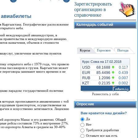
Зарегистрировать
организацию в
справочнике
а авиабилеты
ия Кыргызстана. Географическое расположение
Календарь событий
открытого неба.
аний международной авиаиндустрии, в
тва правительства в международную авиацию.
нктов назначения, объемов и стоимости
Курсы
Гороскоп
Погода
иауслуг, увеличение количества пунктов
Курс Сома на 17.02.2018
ику открытого неба с 1979 года, что привело
USD
68.1688
0.117
тока пассажиров и грузов. Кыргызстан может
ие переговоры занимают много времени и не
EUR
85.4496
0.439
RUB
1.2096
0.007
KZT
0.2135
0.002
днако парадокс государственной политики
Разместить у себя
 которых прописываются авиакомпании с той
Опросник
 воздушным транспортом, осуществляемые на
ачен и искусственно затягивается. Лицензию
Вам нравится наш дизайн?
Да
тей аэропорта Манас и его развитию. Общий
дные рейсы составили 73% и внутренние 27%.
Нет
ы из аэропорта Алматы в среднем на 30-40%
Требуются доработки
Оставьте все как есть