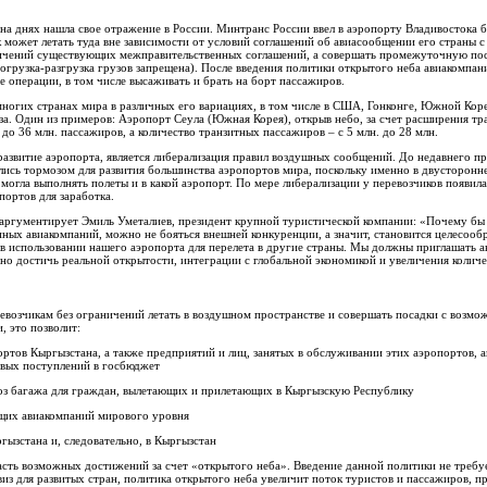
 на днях нашла свое отражение в России. Минтранс России ввел в аэропорту Владивостока
 может летать туда вне зависимости от условий соглашений об авиасообщении его страны с
аничений существующих межправительственных соглашений, а совершать промежуточную пос
погрузка-разгрузка грузов запрещена). После введения политики открытого неба авиакомпа
 операции, в том числе высаживать и брать на борт пассажиров.
ногих странах мира в различных его вариациях, в том числе в США, Гонконге, Южной Кор
за. Один из примеров: Аэропорт Сеула (Южная Корея), открыв небо, за счет расширения тр
 до 36 млн. пассажиров, а количество транзитных пассажиров – с 5 млн. до 28 млн.
азвитие аэропорта, является либерализация правил воздушных сообщений. До недавнего п
сь тормозом для развития большинства аэропортов мира, поскольку именно в двусторонне
я могла выполнять полеты и в какой аэропорт. По мере либерализации у перевозчиков появил
ортов для заработка.
аргументирует Эмиль Уметалиев, президент крупной туристической компании: «Почему бы 
пных авиакомпаний, можно не бояться внешней конкуренции, а значит, становится целесоо
в использовании нашего аэропорта для перелета в другие страны. Мы должны приглашать а
но достичь реальной открытости, интеграции с глобальной экономикой и увеличения количе
евозчикам без ограничений летать в воздушном пространстве и совершать посадки с возмо
, это позволит:
ов Кыргызстана, а также предприятий и лиц, занятых в обслуживании этих аэропортов, а
овых поступлений в госбюджет
воз багажа для граждан, вылетающих и прилетающих в Кыргызскую Республику
щих авиакомпаний мирового уровня
гызстана и, следовательно, в Кыргызстан
сть возможных достижений за счет «открытого неба». Введение данной политики не требуе
виз для развитых стран, политика открытого неба увеличит поток туристов и пассажиров, 