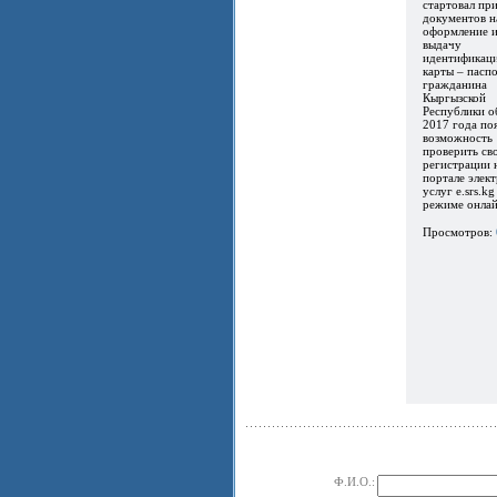
стартовал пр
документов н
оформление 
выдачу
идентификац
карты – пасп
гражданина
Кыргызской
Республики о
2017 года по
возможность
проверить св
регистрации 
портале элек
услуг e.srs.kg
режиме онлайн
Просмотров:
Ф.И.О.: