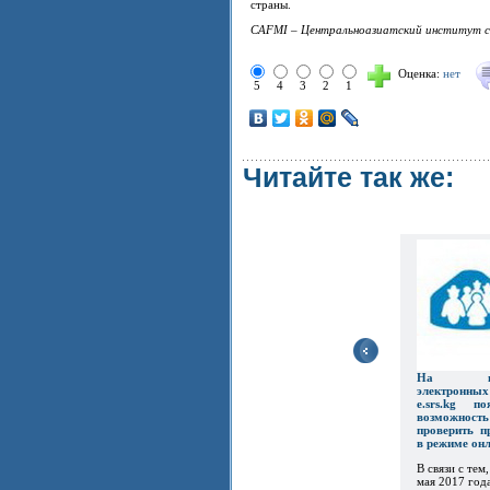
страны.
CAFMI – Центральноазиатский институт с
Оценка:
нет
5
4
3
2
1
Читайте так же:
На пор
электронны
e.srs.kg по
возможность
проверить п
в режиме он
В связи с тем,
мая 2017 год