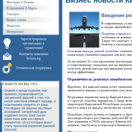
Бизнес новости К
Выставки и Показы
К празднику 8 Марта
Тендеры
Введение ре
Бизнес статьи
В современных услов
Вакансии
в сердце евразийско
Интересное
Политика открытого 
особенности коммерч
Зарегистрировать
Также это означает,
организацию в
билетов и грузоперев
справочнике
Основные выгоды данной политики:
снижени
Контакты компании
назначения, снижение издержек для всех лиц,
Inform.kg
За последние 32 года произошли значительн
к существенному снижению цен на авиабилет
Техническая поддержка
получить скорые выгоды при введении режим
всегда эффективны.
Ограничитель дешевых авиабилетов
Вероятно, все кыргызстанцы хотят снижени
заключается именно в ограничении этих воз
Знания о вреде курения, как
правило, ограничиваются
Воздушные перевозки между Кыргызстаном и
заезженной фразой о том, что
и с другой стороны, маршруты, а также кол
капля никотина убивает лошадь, и
территории Кыргызской Республики подлежат
опасениями умереть от рака.
могут и вовсе не выдать, несмотря на соотве
Последнее не лишено весомых
оснований: сигаретный дым
Подобная старая система, оставшаяся со вр
содержит около трех тысяч
пассажирооборот регулярных рейсов в КР за
известных нам составных
Для сравнения в 2010г аэропорт Алматы обс
элементов, 16 из которых могут
дешевле, чем билеты из аэропорта Бишкека в
стать причиной развития раковой
опухоли.