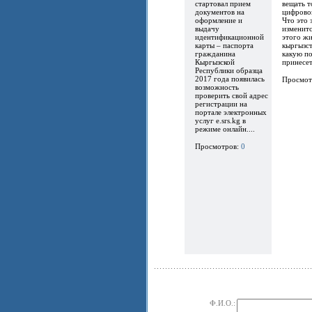
стартовал прием
вещать т
документов на
цифрово
оформление и
Что это 
выдачу
изменитс
идентификационной
этого ж
карты – паспорта
кыргызст
гражданина
какую по
Кыргызской
принесет.
Республики образца
2017 года появилась
Просмот
возможность
проверить свой адрес
регистрации на
портале электронных
услуг e.srs.kg в
режиме онлайн....
Просмотров:
0
Ф.И.О.: