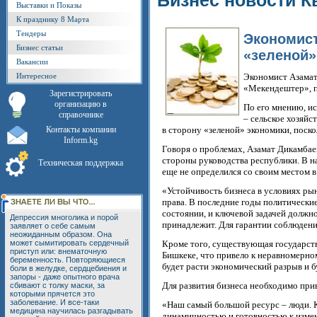
Бизнес новости К
Выставки и Показы
К празднику 8 Марта
Тендеры
Экономист
Бизнес статьи
«зеленой»
Вакансии
Интересное
Экономист Азамат 
«Мекендештер», п
Зарегистрировать
организацию в
По его мнению, и
справочнике
– сельское хозяйс
Контакты компании
в сторону «зеленой» экономики, поско
Inform.kg
Говоря о проблемах, Азамат Дикамбае
стороны руководства республики. В н
Техническая поддержка
еще не определился со своим местом 
«Устойчивость бизнеса в условиях ры
права. В последние годы политические
состоянии, и ключевой задачей должно
Депрессия многолика и порой
принадлежит. Для гарантии соблюдения
заявляет о себе самым
неожиданным образом. Она
может сымитировать сердечный
Кроме того, существующая государств
приступ или: внематочную
Бишкеке, что привело к неравномерном
беременность. Повторяющиеся
будет расти экономический разрыв и 
боли в желудке, сердцебиения и
запоры - даже опытного врача
Для развития бизнеса необходимо прив
сбивают с толку маски, за
которыми прячется это
заболевание. И все-таки
«Наш самый большой ресурс – люди. 
медицина научилась разгадывать
динамичностью и готовностью к измен