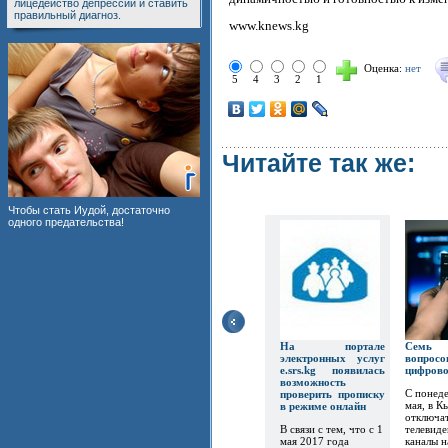
лицедейство депрессии и ставить
правильный диагноз.
www.knews.kg
Оценка:
нет
5
4
3
2
1
Читайте так же:
Чтобы стать Иудой, достаточно
одного предательства!
На портале
Семь
электронных услуг
вопр
e.srs.kg появилась
цифров
возможность
С понеде
проверить прописку
мая, в К
в режиме онлайн
отключат
В связи с тем, что с 1
телевиде
мая 2017 года
каналы 