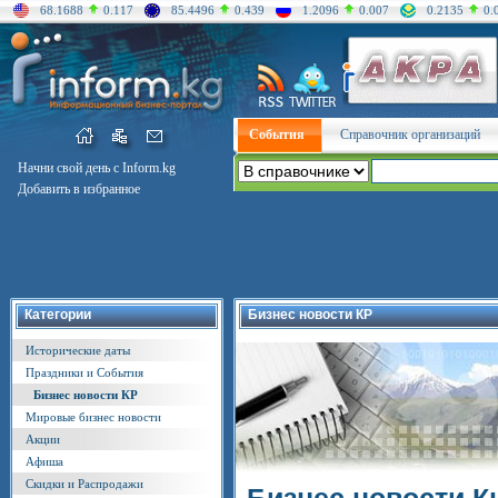
68.1688
0.117
85.4496
0.439
1.2096
0.007
0.2135
0.
События
Справочник организаций
Начни свой день с Inform.kg
Добавить в избранное
Категории
Бизнес новости КР
Исторические даты
Праздники и События
Бизнес новости КР
Мировые бизнес новости
Акции
Афиша
Скидки и Распродажи