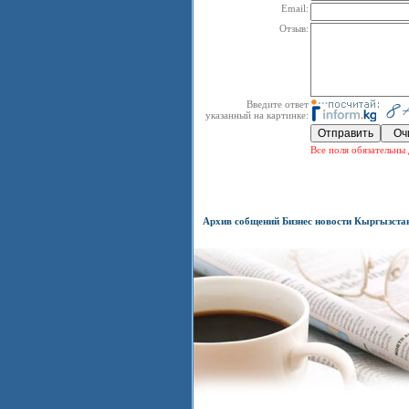
Email:
Отзыв:
Введите ответ
указанный на картинке:
Все поля обязательны 
Архив собщений Бизнес новости Кыргызста