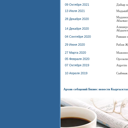
09 Октября 2021
Дайыр к
13 Июля 2021
Мадышбе
Мадинов
28 Декабря 2020
Абылкас
Алишеро
14 Декабря 2020
Абдылсе
04 Сентября 2020
Равшан 
29 Июня 2020
Рабия Ж
27 Марта 2020
Мажино
05 Февраля 2020
Орозали
07 Октября 2019
Aigerim
10 Апреля 2019
Сыймык 
Архив собщений Бизнес новости Кыргызста