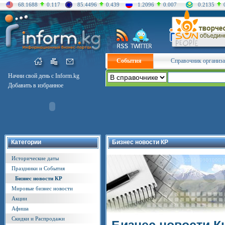
68.1688
0.117
85.4496
0.439
1.2096
0.007
0.2135
События
Справочник организ
Начни свой день с Inform.kg
Добавить в избранное
Категории
Бизнес новости КР
Исторические даты
Праздники и События
Бизнес новости КР
Мировые бизнес новости
Акции
Афиша
Скидки и Распродажи