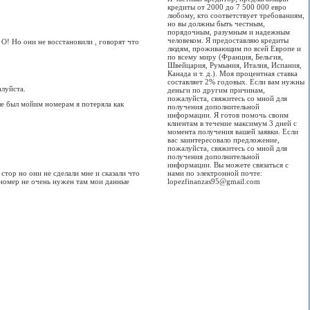
кредиты от 2000 до 7 500 000 евро
любому, кто соответствует требованиям,
но вы должны быть честным,
порядочным, разумным и надежным
человеком. Я предоставляю кредиты
 О! Но они не восстановили , говорят что
людям, проживающим по всей Европе и
по всему миру (Франция, Бельгия,
Швейцария, Румыния, Италия, Испания,
Канада и т. д.). Моя процентная ставка
составляет 2% годовых. Если вам нужны
луйста.
деньги по другим причинам,
пожалуйста, свяжитесь со мной для
е был мойим номерам я потеряла как
получения дополнительной
информации. Я готов помочь своим
клиентам в течение максимум 3 дней с
момента получения вашей заявки. Если
вас заинтересовало предложение,
пожалуйста, свяжитесь со мной для
получения дополнительной
информации. Вы можете связаться с
стор но они не сделали мне и сказали что
нами по электронной почте:
 номер не очень нужен там мои данные
lopezfinanzas95@gmail.com