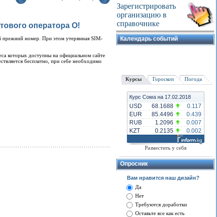
Зарегистрировать
организацию в
справочнике
тового оператора О!
ой прежний номер. При этом утерянная SIM-
Календарь событий
еса которых доступны на официальном сайте
твляется бесплатно, при себе необходимо
Курсы
Гороскоп
Погода
Курс Сома на 17.02.2018
USD
68.1688
0.117
EUR
85.4496
0.439
RUB
1.2096
0.007
KZT
0.2135
0.002
Разместить у себя
Опросник
Вам нравится наш дизайн?
Да
Нет
Требуются доработки
Оставьте все как есть