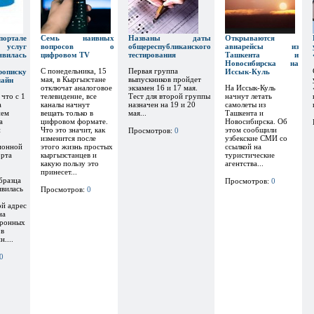
тале
Семь наивных
Названы даты
Открываются
х услуг
вопросов о
общереспубликанского
авиарейсы из
явилась
цифровом TV
тестирования
Ташкента и
Новосибирска на
С понедельника, 15
Первая группа
рописку
Иссык-Куль
мая, в Кыргызстане
выпускников пройдет
лайн
отключат аналоговое
экзамен 16 и 17 мая.
На Иссык-Куль
 что с 1
телевидение, все
Тест для второй группы
начнут летать
а
каналы начнут
назначен на 19 и 20
самолеты из
ием
вещать только в
мая...
Ташкента и
а
цифровом формате.
Новосибирска. Об
и
Что это значит, как
этом сообщили
Просмотров:
0
изменится после
узбекские СМИ со
ионной
этого жизнь простых
ссылкой на
орта
кыргызстанцев и
туристические
какую пользу это
агентства...
принесет...
бразца
Просмотров:
0
явилась
Просмотров:
0
ой адрес
на
тронных
 в
....
0