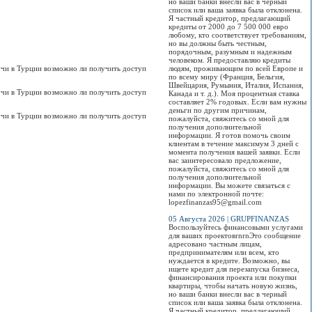
но ваши банки внесли вас в черный
список или ваша заявка была отклонена.
Я частный кредитор, предлагающий
кредиты от 2000 до 7 500 000 евро
любому, кто соответствует требованиям,
но вы должны быть честным,
порядочным, разумным и надежным
человеком. Я предоставляю кредиты
учи в Турции возможно ли получить доступ
людям, проживающим по всей Европе и
по всему миру (Франция, Бельгия,
Швейцария, Румыния, Италия, Испания,
учи в Турции возможно ли получить доступ
Канада и т. д.). Моя процентная ставка
составляет 2% годовых. Если вам нужны
деньги по другим причинам,
учи в Турции возможно ли получить доступ
пожалуйста, свяжитесь со мной для
получения дополнительной
информации. Я готов помочь своим
клиентам в течение максимум 3 дней с
момента получения вашей заявки. Если
вас заинтересовало предложение,
пожалуйста, свяжитесь со мной для
получения дополнительной
информации. Вы можете связаться с
нами по электронной почте:
lopezfinanzas95@gmail.com
05 Августа 2026 | GRUPFINANZAS
Воспользуйтесь финансовыми услугами
для ваших проектовrnrnЭто сообщение
адресовано частным лицам,
предпринимателям или всем, кто
нуждается в кредите. Возможно, вы
ищете кредит для перезапуска бизнеса,
финансирования проекта или покупки
квартиры, чтобы начать новую жизнь,
но ваши банки внесли вас в черный
список или ваша заявка была отклонена.
Я частный кредитор, предлагающий