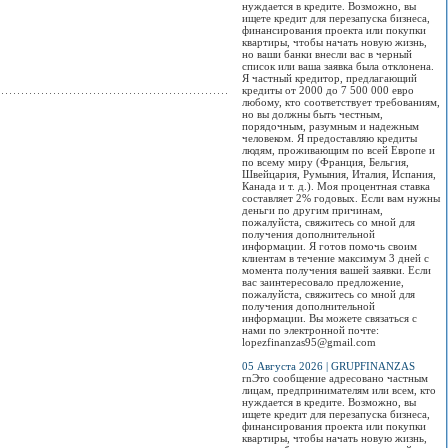
нуждается в кредите. Возможно, вы
ищете кредит для перезапуска бизнеса,
финансирования проекта или покупки
квартиры, чтобы начать новую жизнь,
но ваши банки внесли вас в черный
список или ваша заявка была отклонена.
Я частный кредитор, предлагающий
кредиты от 2000 до 7 500 000 евро
любому, кто соответствует требованиям,
но вы должны быть честным,
порядочным, разумным и надежным
человеком. Я предоставляю кредиты
людям, проживающим по всей Европе и
по всему миру (Франция, Бельгия,
Швейцария, Румыния, Италия, Испания,
Канада и т. д.). Моя процентная ставка
составляет 2% годовых. Если вам нужны
деньги по другим причинам,
пожалуйста, свяжитесь со мной для
получения дополнительной
информации. Я готов помочь своим
клиентам в течение максимум 3 дней с
момента получения вашей заявки. Если
вас заинтересовало предложение,
пожалуйста, свяжитесь со мной для
получения дополнительной
информации. Вы можете связаться с
нами по электронной почте:
lopezfinanzas95@gmail.com
05 Августа 2026 | GRUPFINANZAS
rnЭто сообщение адресовано частным
лицам, предпринимателям или всем, кто
нуждается в кредите. Возможно, вы
ищете кредит для перезапуска бизнеса,
финансирования проекта или покупки
квартиры, чтобы начать новую жизнь,