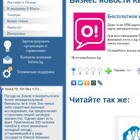
Бизнес новости К
Выставки и Показы
К празднику 8 Марта
Тендеры
Бесплатное 
Бизнес статьи
Даже если SIM-карта
Вакансии
карта автоматически
Интересное
Для восстановления 
компании www.o.kg и
Зарегистрировать
иметь паспорт.
организацию в
справочнике
Оставайтесь всегда н
Контакты компании
Источник:knews.kg
Inform.kg
Оценка:
нет
Техническая поддержка
5
4
3
2
1
Погода на Земле становиться все
Читайте так же:
более непредсказуемой.
Виноваты ли в этом Эль-ниньо
либо секретные военные
исследования, как предполагают
сторонники теорий заговора-
неизвестно. Однако факт есть
факт. Практически 200 человек
погибли в итоге аномально
холодной погоды,
установившейся в ряде
государств Южной Америки.