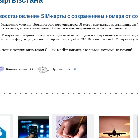
ыргызстана
восстановление SIM-карты с сохранением номера от со
 безнадежно утеряна, абоненты сотового оператора О! могут с легкостью восстановить св
 отключается, а телефонный номер, баланс и все активированные услуги сохраняются.
SIM-карты необходимо обратиться в один из офисов продаж и обслуживания компании, адр
ли по телефону информационно-справочной службы 707. Восстановление SIM-карты осущес
а связи с сотовым оператором О! – не теряйте контакта с родными, друзьями, коллегами!
Комментариев:
33
Просмотров:
340