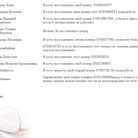
ызы Алия
Я хочу восстановить свой номер. 0500616197
кова Бегимай
Я хочу восстановит свои номер этот 0703000633 пожалуйста
а Каныкей
Я хочу восстановить свой номер 0709 888 959 , я была в офисе
ымовна
после 6 месяца номер не работает.
ва Уулкан
Можно Ли востоновить номер
йитовна
кызы Айсалкын
Я хочу восстановить своим номера 0706027961 помогите пожа
0700034795 я хочу восстановить этот номер это нормер раньш
умабайева
сначала восстановить
в Данислам
Я хочу восстановит этот номер 0505858531
ева Мээрим Орозалиевна
Я хочу восстановить свой номер 0505700907
 Saibkova
Я хочу вернуть свой старый номер 0709736726 пожалуйста.
Здравствуйте мой номер телефон 0501189900когда я пошел в о 
бакыев
номер сделать нельзя потому что он не регистрирован он этот
на