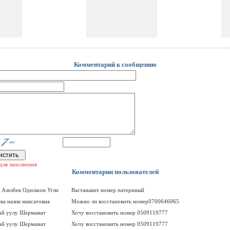
Комментарий к сообщению
для заполнения
Комментарии пользователей
 Азизбек Одилжон Угли
Вастанавит номер патериный
ва назик максатовна
Можно ли восстановить номер0700646065
ай уулу Шермамат
Хочу восстановить номер 0509119777
ай уулу Шермамат
Хочу восстановить номер 0509119777