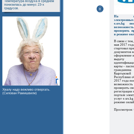
Температура воздуха в среднем
понизилась до минус 23-х
градусов.
На пор
электронны
e.srs.kg по
возможность
проверить п
в режиме он
В связи с тем,
мая 2017 год
стартовал пр
документов н
оформление 
выдачу
идентификац
карты – пасп
гражданина
Кыргызской
Республики о
2017 года по
возможность
проверить св
Хвалу надо вежливо отвергать.
регистрации 
(Силован Рамишвили)
портале элек
услуг e.srs.kg
режиме онлайн
Просмотров: