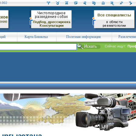
0.002
аций
Карта Бишкека
Полезная информация
Развлечени
Сейчас ищут:
Проф