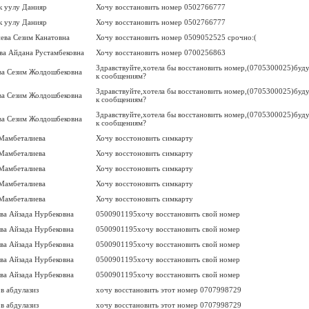
к уулу Данияр
Хочу восстановить номер 0502766777
к уулу Данияр
Хочу восстановить номер 0502766777
иева Сезим Канатовна
Хочу восстановить номер 0509052525 срочно:(
а Айдана Рустамбековна
Хочу восстановить номер 0700256863
Здравствуйте,хотела бы восстановить номер,(0705300025)буд
ва Сезим Жолдошбековна
к сообщениям?
Здравствуйте,хотела бы восстановить номер,(0705300025)буд
ва Сезим Жолдошбековна
к сообщениям?
Здравствуйте,хотела бы восстановить номер,(0705300025)буд
ва Сезим Жолдошбековна
к сообщениям?
Мамбеталиева
Хочу восстоновить симкарту
Мамбеталиева
Хочу восстоновить симкарту
Мамбеталиева
Хочу восстоновить симкарту
Мамбеталиева
Хочу восстоновить симкарту
Мамбеталиева
Хочу восстоновить симкарту
ва Айзада Нурбековна
0500901195хочу восстановить свой номер
ва Айзада Нурбековна
0500901195хочу восстановить свой номер
ва Айзада Нурбековна
0500901195хочу восстановить свой номер
ва Айзада Нурбековна
0500901195хочу восстановить свой номер
ва Айзада Нурбековна
0500901195хочу восстановить свой номер
в абдулазиз
хочу восстановить этот номер 0707998729
в абдулазиз
хочу восстановить этот номер 0707998729