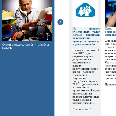
На портале
Семь
электронных услуг
вопр
e.srs.kg появилась
цифров
возможность
С понеде
проверить прописку
мая, в К
в режиме онлайн
Счастье трудно: нам бы что-нибудь
отключат
полегче.
В связи с тем, что с 1
телевиде
мая 2017 года
каналы 
стартовал прием
вещать т
документов на
цифрово
оформление и
Что это 
выдачу
изменитс
идентификационной
этого ж
карты – паспорта
кыргызст
гражданина
какую по
Кыргызской
принесет.
Республики образца
2017 года появилась
Просмот
возможность
проверить свой адрес
регистрации на
портале электронных
услуг e.srs.kg в
режиме онлайн....
Просмотров:
0