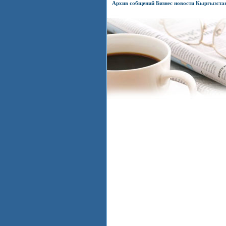
Архив собщений Бизнес новости Кыргызста