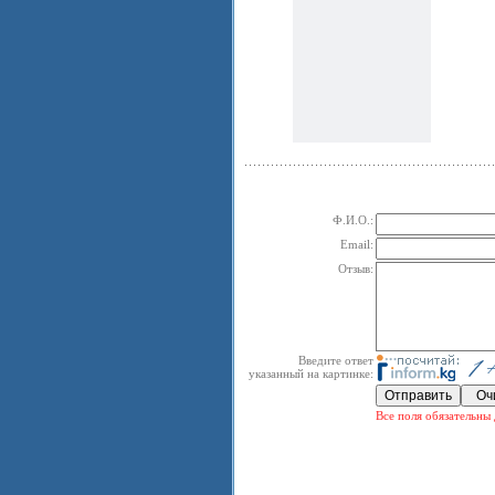
Ф.И.О.:
Email:
Отзыв:
Введите ответ
указанный на картинке:
Все поля обязательны 