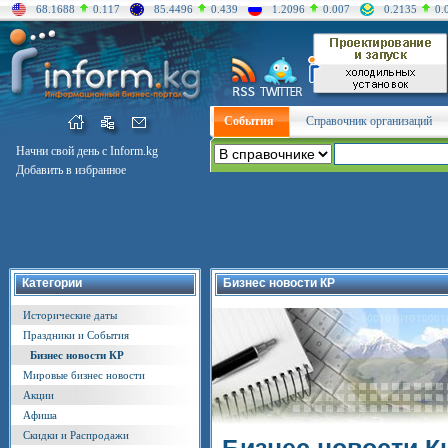
68.1688
0.117
85.4496
0.439
1.2096
0.007
0.2135
0.
События
Справочник организаций
Начни свой день с Inform.kg
Добавить в избранное
Категории
Бизнес новости КР
Исторические даты
Праздники и События
Бизнес новости КР
Мировые бизнес новости
Акции
Афиша
Скидки и Распродажи