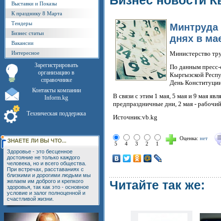
Бизнес новости К
Выставки и Показы
К празднику 8 Марта
Тендеры
Минтруда 
Бизнес статьи
днях в ма
Вакансии
Интересное
Министерство труд
Зарегистрировать
По данным пресс-с
организацию в
Кыргызской Респуб
справочнике
День Конституции
Контакты компании
В связи с этим 1 мая, 5 мая и 9 мая я
Inform.kg
предпраздничные дни, 2 мая - рабочий
Техническая поддержка
Источник:vb.kg
Оценка:
нет
5
4
3
2
1
Здоровье - это бесценное
достояние не только каждого
человека, но и всего общества.
При встречах, расставаниях с
близкими и дорогими людьми мы
желаем им доброго и крепкого
Читайте так же:
здоровья, так как это - основное
условие и залог полноценной и
счастливой жизни.