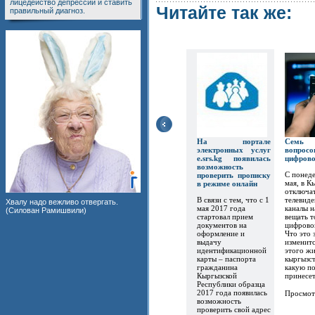
лицедейство депрессии и ставить
Читайте так же:
правильный диагноз.
На портале
Семь
электронных услуг
вопр
e.srs.kg появилась
цифров
возможность
С понеде
проверить прописку
мая, в К
в режиме онлайн
отключат
В связи с тем, что с 1
телевиде
Хвалу надо вежливо отвергать.
мая 2017 года
каналы 
(Силован Рамишвили)
стартовал прием
вещать т
документов на
цифрово
оформление и
Что это 
выдачу
изменитс
идентификационной
этого ж
карты – паспорта
кыргызст
гражданина
какую по
Кыргызской
принесет.
Республики образца
2017 года появилась
Просмот
возможность
проверить свой адрес