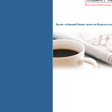
Все поля обязательны 
Архив собщений Бизнес новости Кыргызста