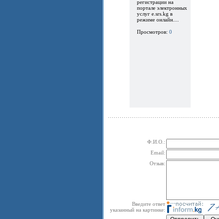
регистрации на
портале электронных
услуг e.srs.kg в
режиме онлайн....
Просмотров:
0
Ф.И.О.:
Email:
Отзыв:
Введите ответ
указанный на картинке: