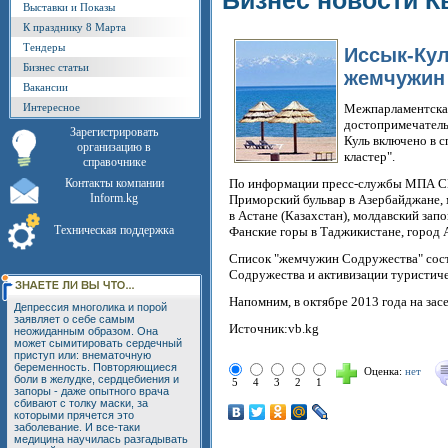
Бизнес новости К
Выставки и Показы
К празднику 8 Марта
Тендеры
Иссык-Кул
Бизнес статьи
жемчужин
Вакансии
Интересное
Межпарламентская
достопримечатель
Зарегистрировать
Куль включено в 
организацию в
кластер".
справочнике
Контакты компании
По информации пресс-службы МПА СНГ
Inform.kg
Приморский бульвар в Азербайджане, 
в Астане (Казахстан), молдавский за
Техническая поддержка
Фанские горы в Таджикистане, город 
Список "жемчужин Содружества" сост
Содружества и активизации туристиче
Напомним, в октябре 2013 года на зас
Депрессия многолика и порой
заявляет о себе самым
Источник:vb.kg
неожиданным образом. Она
может сымитировать сердечный
приступ или: внематочную
беременность. Повторяющиеся
Оценка:
нет
боли в желудке, сердцебиения и
5
4
3
2
1
запоры - даже опытного врача
сбивают с толку маски, за
которыми прячется это
заболевание. И все-таки
медицина научилась разгадывать