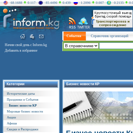
68.1688
0.117
85.4496
0.439
1.2096
0.007
0.2135
0.
События
Справочник организаций
Начни свой день с Inform.kg
Добавить в избранное
Категории
Бизнес новости КР
Исторические даты
Праздники и События
Бизнес новости КР
Мировые бизнес новости
Акции
Афиша
Скидки и Распродажи