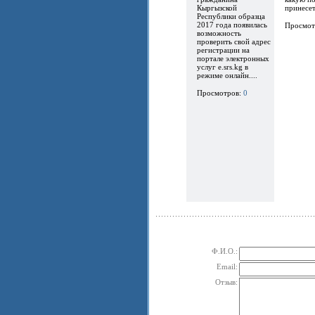
Кыргызской
принесет.
Республики образца
2017 года появилась
Просмот
возможность
проверить свой адрес
регистрации на
портале электронных
услуг e.srs.kg в
режиме онлайн....
Просмотров:
0
Ф.И.О.:
Email:
Отзыв: