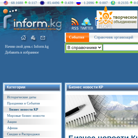
68.1688
0.117
85.4496
0.439
1.2096
0.007
0.2135
0.
События
Справочник организаций
Начни свой день с Inform.kg
Добавить в избранное
Категории
Бизнес новости КР
Исторические даты
Праздники и События
Бизнес новости КР
Мировые бизнес новости
Акции
Афиша
Скидки и Распродажи