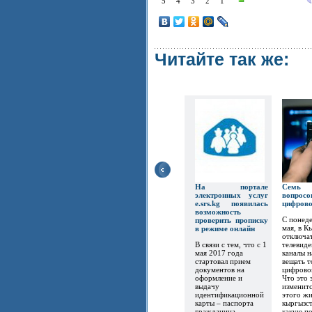
5
4
3
2
1
Читайте так же:
На портале
Семь
электронных услуг
вопр
e.srs.kg появилась
цифров
возможность
С понеде
проверить прописку
мая, в К
в режиме онлайн
отключат
В связи с тем, что с 1
телевиде
мая 2017 года
каналы 
стартовал прием
вещать т
документов на
цифрово
оформление и
Что это 
выдачу
изменитс
идентификационной
этого ж
карты – паспорта
кыргызст
гражданина
какую по