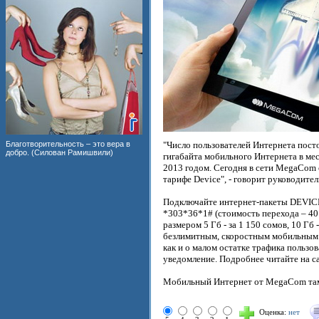
Благотворительность – это вера в
"Число пользователей Интернета посто
добро. (Силован Рамишвили)
гигабайта мобильного Интернета в мес
2013 годом. Сегодня в сети MegaCom с
тарифе Device", - говорит руководит
Подключайте интернет-пакеты DEVICE
*303*36*1# (стоимость перехода – 40 
размером 5 Гб - за 1 150 сомов, 10 Гб
безлимитным, скоростным мобильным И
как и о малом остатке трафика польз
уведомление. Подробнее читайте на с
Мобильный Интернет от MegaCom там,
Оценка:
нет