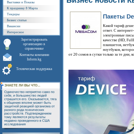
Бизнес новости К
Выставки и Показы
К празднику 8 Марта
Тендеры
Пакеты De
Бизнес статьи
Какой тариф дешев
Вакансии
ответ. С интерне
Интересное
электронные пись
Зарегистрировать
качестве (HD, Ful
организацию в
планшетов, нетбук
справочнике
ноутбуков, котор
от 20 сомов в сутки только за те дни, 
Контакты компании
Inform.kg
Техническая поддержка
Одиночество неприятно само по
себе, и большинство людей
страшится его. Оказывается, тяга
к общению вполне может быть
защитной реакцией организма от
разного рода психических
расстройств. Подтверждением
тому являются результаты
недавно проведенного в США
исследования