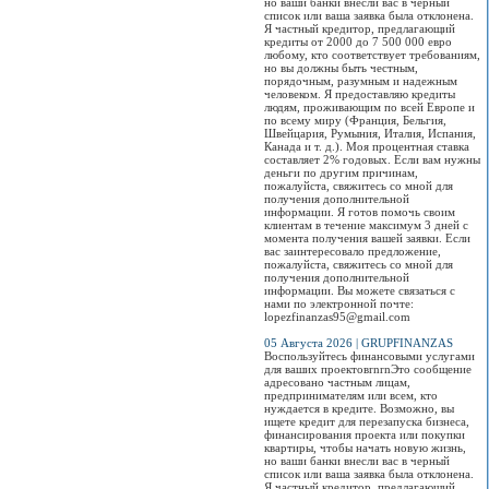
но ваши банки внесли вас в черный
список или ваша заявка была отклонена.
Я частный кредитор, предлагающий
кредиты от 2000 до 7 500 000 евро
любому, кто соответствует требованиям,
но вы должны быть честным,
порядочным, разумным и надежным
человеком. Я предоставляю кредиты
людям, проживающим по всей Европе и
по всему миру (Франция, Бельгия,
Швейцария, Румыния, Италия, Испания,
Канада и т. д.). Моя процентная ставка
составляет 2% годовых. Если вам нужны
деньги по другим причинам,
пожалуйста, свяжитесь со мной для
получения дополнительной
информации. Я готов помочь своим
клиентам в течение максимум 3 дней с
момента получения вашей заявки. Если
вас заинтересовало предложение,
пожалуйста, свяжитесь со мной для
получения дополнительной
информации. Вы можете связаться с
нами по электронной почте:
lopezfinanzas95@gmail.com
05 Августа 2026 | GRUPFINANZAS
Воспользуйтесь финансовыми услугами
для ваших проектовrnrnЭто сообщение
адресовано частным лицам,
предпринимателям или всем, кто
нуждается в кредите. Возможно, вы
ищете кредит для перезапуска бизнеса,
финансирования проекта или покупки
квартиры, чтобы начать новую жизнь,
но ваши банки внесли вас в черный
список или ваша заявка была отклонена.
Я частный кредитор, предлагающий