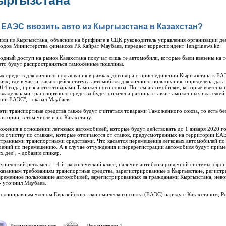
ыргызстана
х ЕАЭС ввозить авто из Кыргызстана в Казахстан?
били из Кыргызстана, объяснил на брифинге в СЦК руководитель управления организации де
одов Министерства финансов РК Кайрат Маубаев, передает корреспондент Tengrinews.kz.
бодный доступ на рынок Казахстана получат лишь те автомобили, которые были ввезены на 
авто будут распространяться таможенные пошлины.
ых средств для личного пользования в рамках договора о присоединении Кыргызстана к ЕА
х, где в части, касающейся статуса автомобиля для личного пользования, определена дата 
014 года, признаются товарами Таможенного союза. По тем автомобилям, которые ввезены п
 владельцами транспортного средства будет оплачена разница ставки таможенных платежей,
ии ЕАЭС", - сказал Маубаев.
а эти транспортные средства также будут считаться товарами Таможенного союза, то есть 
итории, в том числе и по Казахстану.
ения в отношении легковых автомобилей, которые будут действовать до 1 января 2020 го
 очистку по ставкам, которые отличаются от ставок, предусмотренных на территории ЕАЭ
странными транспортными средствами. Что касается перемещения легковых автомобилей по
ений по перемещению. А в случае отчуждения и перерегистрации автомобиля будут приме
 дел", - добавил спикер.
ехнический регламент - 4-й экологический класс, наличие антиблокировочной системы, фро
указанным требованиям транспортные средства, зарегистрированные в Кыргызстане, регистр
ременное пользование автомобилей, зарегистрированных за гражданами Кыргызстана, невоз
- уточнил Маубаев.
полноправным членом Евразийского экономического союза (ЕАЭС) наряду с Казахстаном, Р