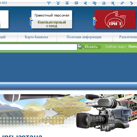
0.002
аций
Карта Бишкека
Полезная информация
Развлечени
Сейчас ищут:
Лент