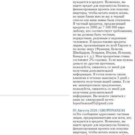
нуждается в кредите. Возможно, вы
стандартам. Эт
ищете кредит для перезапуска бизнеса,
первый электр
Просмотров:
0
финансирования проекта или покупки
паспорт в
квартиры, чтобы начать новую жизнь,
Центрально-
но ваши банки внесли вас в черный
Азиатском реги
список или ваша заявка была отклонена.
Я частный кредитор, предлагающий
Просмотров:
0
кредиты от 2000 до 7 500 000 евро
любому, кто соответствует требованиям,
но вы должны быть честным,
порядочным, разумным и надежным
человеком. Я предоставляю кредиты
людям, проживающим по всей Европе и
по всему миру (Франция, Бельгия,
Швейцария, Румыния, Италия, Испания,
Канада и т. д.). Моя процентная ставка
составляет 2% годовых. Если вам нужны
деньги по другим причинам,
пожалуйста, свяжитесь со мной для
получения дополнительной
информации. Я готов помочь своим
клиентам в течение максимум 3 дней с
момента получения вашей заявки. Если
вас заинтересовало предложение,
пожалуйста, свяжитесь со мной для
получения дополнительной
информации. Вы можете связаться с
нами по электронной почте:
lopezfinanzas95@gmail.com
05 Августа 2026 | GRUPFINANZAS
rnЭто сообщение адресовано частным
лицам, предпринимателям или всем, кто
нуждается в кредите. Возможно, вы
ищете кредит для перезапуска бизнеса,
финансирования проекта или покупки
квартиры, чтобы начать новую жизнь,