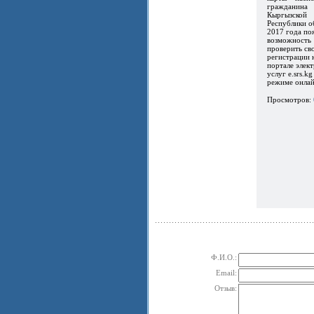
гражданина
Кыргызской
Республики о
2017 года по
возможность
проверить св
регистрации 
портале элек
услуг e.srs.kg
режиме онлайн
Просмотров:
Ф.И.О.:
Email:
Отзыв: