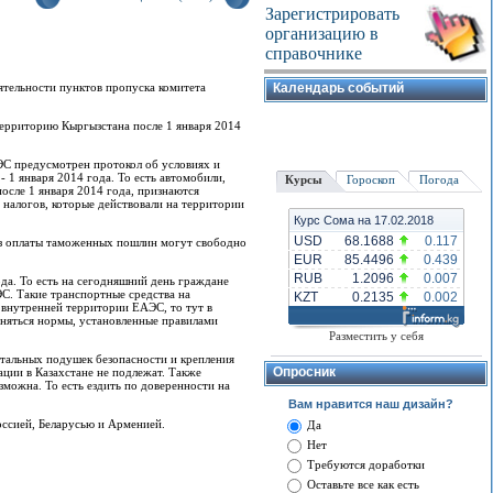
Зарегистрировать
организацию в
справочнике
ятельности пунктов пропуска комитета
Календарь событий
территорию Кыргызстана после 1 января 2014
ЭС предусмотрен протокол об условиях и
- 1 января 2014 года. То есть автомобили,
Курсы
Гороскоп
Погода
осле 1 января 2014 года, признаются
 налогов, которые действовали на территории
Курс Сома на 17.02.2018
USD
68.1688
0.117
без оплаты таможенных пошлин могут свободно
EUR
85.4496
0.439
RUB
1.2096
0.007
да. То есть на сегодняшний день граждане
С. Такие транспортные средства на
KZT
0.2135
0.002
 внутренней территории ЕАЭС, то тут в
няться нормы, установленные правилами
Разместить у себя
нтальных подушек безопасности и крепления
Опросник
ации в Казахстане не подлежат. Также
можна. То есть ездить по доверенности на
Вам нравится наш дизайн?
оссией, Беларусью и Арменией.
Да
Нет
Требуются доработки
Оставьте все как есть