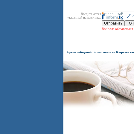
Введите ответ
указанный на картинке:
Все поля обязательны 
Архив собщений Бизнес новости Кыргызста