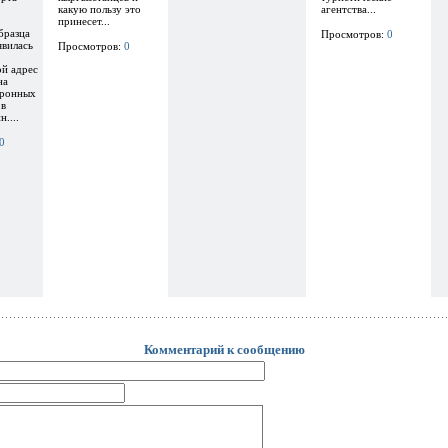
какую пользу это
агентства...
принесет...
бразца
Просмотров:
0
явилась
Просмотров:
0
ой адрес
на
тронных
 в
....
0
Комментарий к сообщению