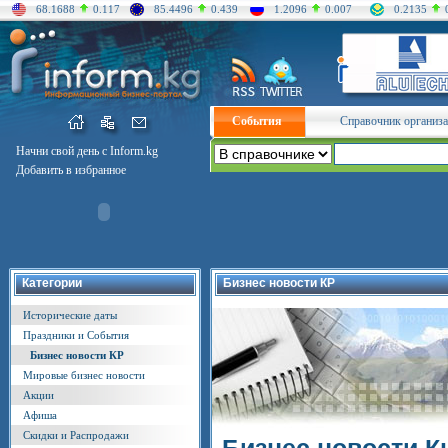
68.1688
0.117
85.4496
0.439
1.2096
0.007
0.2135
События
Справочник организ
Начни свой день с Inform.kg
Добавить в избранное
Категории
Бизнес новости КР
Исторические даты
Праздники и События
Бизнес новости КР
Мировые бизнес новости
Акции
Афиша
Скидки и Распродажи