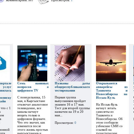
Комментариев:
нет
Просмотров:
1
тале
Семь наивных
Названы даты
Открываются
х услуг
вопросов о
общереспубликанского
авиарейсы из
явилась
цифровом TV
тестирования
Ташкента и
Новосибирска на
С понедельника, 15
Первая группа
рописку
Иссык-Куль
мая, в Кыргызстане
выпускников пройдет
лайн
отключат аналоговое
экзамен 16 и 17 мая.
На Иссык-Куль
 что с 1
телевидение, все
Тест для второй группы
начнут летать
а
каналы начнут
назначен на 19 и 20
самолеты из
ием
вещать только в
мая...
Ташкента и
а
цифровом формате.
Новосибирска. Об
и
Что это значит, как
этом сообщили
Просмотров:
0
изменится после
узбекские СМИ со
ионной
этого жизнь простых
ссылкой на
орта
кыргызстанцев и
туристические