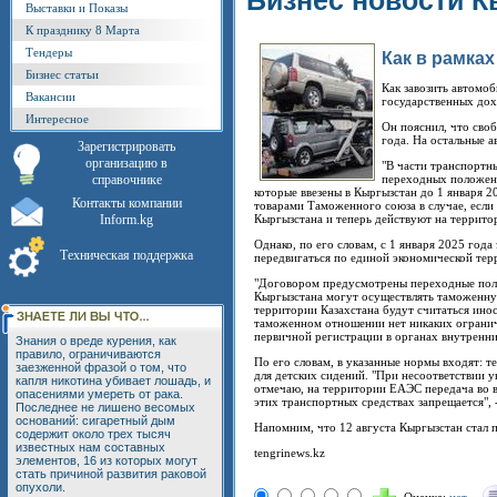
Бизнес новости К
Выставки и Показы
К празднику 8 Марта
Тендеры
Как в рамка
Бизнес статьи
Как завозить автомо
Вакансии
государственных дох
Интересное
Он пояснил, что сво
года. На остальные 
Зарегистрировать
организацию в
"В части транспортн
справочнике
переходных положения
которые ввезены в Кыргызстан до 1 января 2
Контакты компании
товарами Таможенного союза в случае, если
Inform.kg
Кыргызстана и теперь действуют на территор
Однако, по его словам, с 1 января 2025 год
Техническая поддержка
передвигаться по единой экономической терр
"Договором предусмотрены переходные полож
Кыргызстана могут осуществлять таможенную
территории Казахстана будут считаться ино
таможенном отношении нет никаких огранич
первичной регистрации в органах внутренних
Знания о вреде курения, как
правило, ограничиваются
По его словам, в указанные нормы входят: т
заезженной фразой о том, что
для детских сидений. "При несоответствии 
капля никотина убивает лошадь, и
отмечаю, на территории ЕАЭС передача во в
опасениями умереть от рака.
этих транспортных средствах запрещается", 
Последнее не лишено весомых
оснований: сигаретный дым
Напомним, что 12 августа Кыргызстан стал 
содержит около трех тысяч
известных нам составных
tengrinews.kz
элементов, 16 из которых могут
стать причиной развития раковой
опухоли.