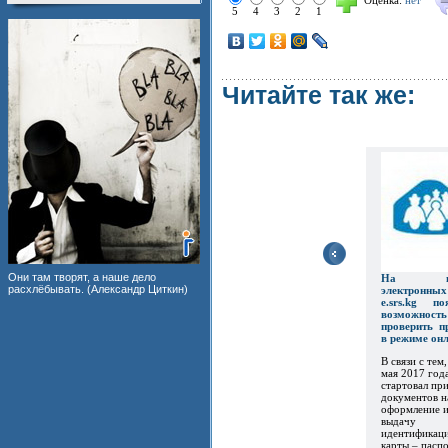
Оценка:
нет
5
4
3
2
1
Читайте так же:
Они там творят, а наше дело
На пор
расхлёбывать. (Александр Циткин)
электронны
e.srs.kg по
возможность
проверить п
в режиме он
В связи с тем,
мая 2017 год
стартовал пр
документов н
оформление 
выдачу
идентификац
карты – пасп