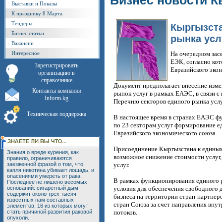
Бизнес новости К
Выставки и Показы
К празднику 8 Марта
Тендеры
Кыргызста
Бизнес статьи
рынка усл
Вакансии
Интересное
На очередном зас
ЕЭК, согласно ко
Зарегистрировать
Евразийского эко
организацию в
справочнике
Документ предполагает внесение изме
Контакты компании
рынок услуг в рамках ЕАЭС, в связи 
Inform.kg
Перечню секторов единого рынка услу
Техническая поддержка
В настоящее время в странах ЕАЭС фун
по 23 секторам услуг формирование ед
Евразийского экономического союза.
Присоединение Кыргызстана к единым
Знания о вреде курения, как
возможное снижение стоимости услуг,
правило, ограничиваются
заезженной фразой о том, что
услуг.
капля никотина убивает лошадь, и
опасениями умереть от рака.
В рамках функционирования единого р
Последнее не лишено весомых
оснований: сигаретный дым
условия для обеспечения свободного д
содержит около трех тысяч
бизнеса на территории стран-партне
известных нам составных
стран Союза за счет направления вну
элементов, 16 из которых могут
стать причиной развития раковой
потоков.
опухоли.