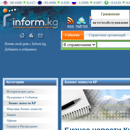
68.1688
0.117
85.4496
0.439
1.2096
0.007
0.2135
0.
События
Справочник организаций
Начни свой день с Inform.kg
Добавить в избранное
Категории
Бизнес новости КР
Исторические даты
Праздники и События
Бизнес новости КР
Мировые бизнес новости
Акции
Афиша
Скидки и Распродажи