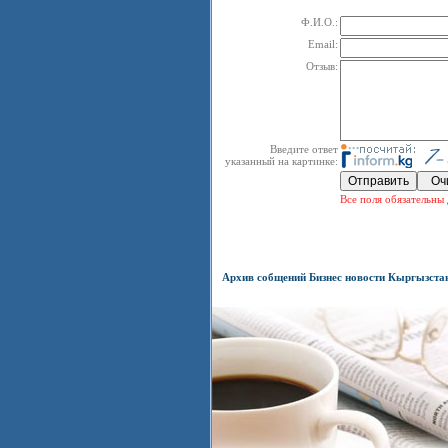
Ф.И.О.:
Email:
Отзыв:
Введите ответ
указанный на картинке:
Все поля обязательны 
Архив собщений Бизнес новости Кыргызста