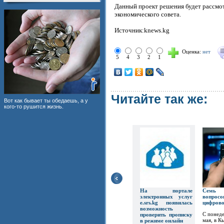
Данный проект решения будет рассмо
экономического совета.
Источник:knews.kg
Оценка:
нет
5
4
3
2
1
Читайте так же:
Вот как бывает ты обедаешь, а у
кого-то рушится жизнь.
На портале
Семь
электронных услуг
вопр
e.srs.kg появилась
цифров
возможность
С понеде
проверить прописку
мая, в К
в режиме онлайн