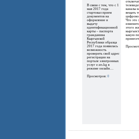
отключат
В связи с тем, что с 1
телевиде
мая 2017 года
каналы 
стартовал прием
вещать т
документов на
цифрово
оформление и
Что это 
выдачу
изменитс
идентификационной
этого ж
карты – паспорта
кыргызст
гражданина
какую по
Кыргызской
принесет.
Республики образца
2017 года появилась
Просмот
возможность
проверить свой адрес
регистрации на
портале электронных
услуг e.srs.kg в
режиме онлайн....
Просмотров:
0