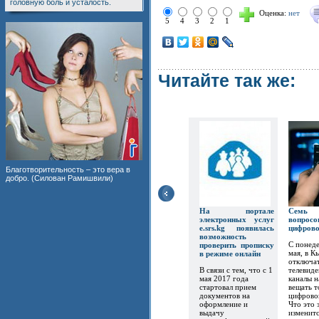
головную боль и усталость.
Оценка:
нет
5
4
3
2
1
Читайте так же:
Благотворительность – это вера в
добро. (Силован Рамишвили)
На портале
Семь
электронных услуг
вопр
e.srs.kg появилась
цифров
возможность
С понеде
проверить прописку
мая, в К
в режиме онлайн
отключат
В связи с тем, что с 1
телевиде
мая 2017 года
каналы 
стартовал прием
вещать т
документов на
цифрово
оформление и
Что это 
выдачу
изменитс