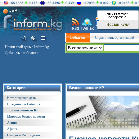
68.1688
0.117
85.4496
0.439
1.2096
0.007
0.2135
0.
События
Справочник организаций
Начни свой день с Inform.kg
Добавить в избранное
Категории
Бизнес новости КР
Исторические даты
Праздники и События
Бизнес новости КР
Мировые бизнес новости
Акции
Афиша
Скидки и Распродажи