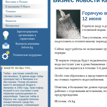
Бизнес новости К
Выставки и Показы
К празднику 8 Марта
Тендеры
Горячую в
Бизнес статьи
12 июня
Вакансии
Интересное
Горячую воду в до
столичной мэрии.
Зарегистрировать
организацию в
Там уточнили, чт
справочнике
подготовить к отопительному периоду
Контакты компании
Inform.kg
Сейчас идут работы по испытанию тру
порядке.
Техническая поддержка
"В первую очередь будут подключаться
вода поступит уже в дома бишкекчан. 
полностью вернется в течение 3-4 дней
Табак - растение семейства
Особо там обратились к представител
пасленовых. В диком виде табак
произрастает в Америке и в
на стояках горячего водоснабжения.
Австралии. Попав нечаянно
вместо желаемой Индии в
Отметим, в большинстве домов город
Америку в 1492 году, Христофор
Колумб и его спутники стали
районах с отдельными котельными, пов
первыми курильщиками из
предупреждения.
европейцев. Завезли табак в
Европу как чудодейственное
Источик: vb.kg
лекарственное средство,
успокаивающее, снимающее