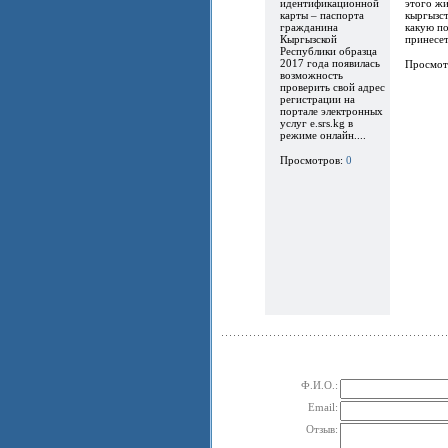
идентификационной
этого ж
карты – паспорта
кыргызст
гражданина
какую по
Кыргызской
принесет.
Республики образца
2017 года появилась
Просмот
возможность
проверить свой адрес
регистрации на
портале электронных
услуг e.srs.kg в
режиме онлайн....
Просмотров:
0
Ф.И.О.:
Email:
Отзыв: