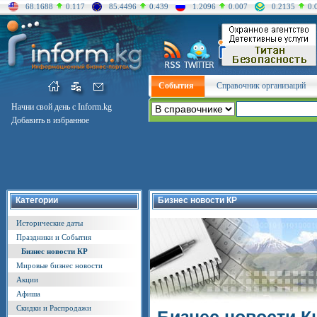
68.1688
0.117
85.4496
0.439
1.2096
0.007
0.2135
0.
События
Справочник организаций
Начни свой день с Inform.kg
Добавить в избранное
Категории
Бизнес новости КР
Исторические даты
Праздники и События
Бизнес новости КР
Мировые бизнес новости
Акции
Афиша
Скидки и Распродажи