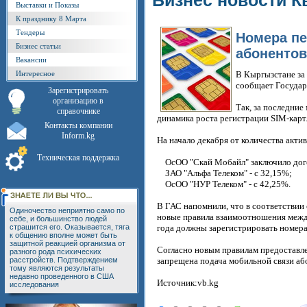
Бизнес новости К
Выставки и Показы
К празднику 8 Марта
Тендеры
Номера п
Бизнес статьи
абонентов
Вакансии
Интересное
В Кыргызстане за
сообщает Государс
Зарегистрировать
организацию в
Так, за последни
справочнике
динамика роста регистрации SIM-карт
Контакты компании
Inform.kg
На начало декабря от количества акти
Техническая поддержка
ОсОО "Скай Мобайл" заключило дого
ЗАО "Альфа Телеком" - с 32,15%;
ОсОО "НУР Телеком" - с 42,25%.
В ГАС напомнили, что в соответствии
Одиночество неприятно само по
новые правила взаимоотношения между
себе, и большинство людей
страшится его. Оказывается, тяга
года должны зарегистрировать номера
к общению вполне может быть
защитной реакцией организма от
Согласно новым правилам предоставле
разного рода психических
расстройств. Подтверждением
запрещена подача мобильной связи аб
тому являются результаты
недавно проведенного в США
Источник:vb.kg
исследования