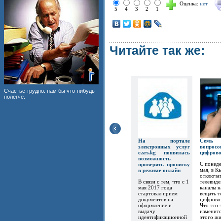
Оценка:
нет
5
4
3
2
1
Читайте так же:
Счастье трудно: нам бы что-нибудь
полегче.
На портале
Семь
электронных услуг
вопр
e.srs.kg появилась
цифров
возможность
С понеде
проверить прописку
мая, в К
в режиме онлайн
отключат
В связи с тем, что с 1
телевиде
мая 2017 года
каналы 
стартовал прием
вещать т
документов на
цифрово
оформление и
Что это 
выдачу
изменитс
идентификационной
этого ж