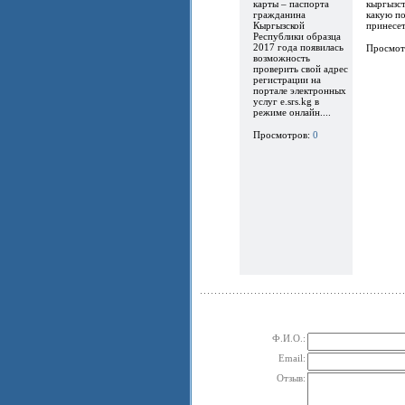
карты – паспорта
кыргызст
гражданина
какую по
Кыргызской
принесет.
Республики образца
2017 года появилась
Просмот
возможность
проверить свой адрес
регистрации на
портале электронных
услуг e.srs.kg в
режиме онлайн....
Просмотров:
0
Ф.И.О.:
Email:
Отзыв: