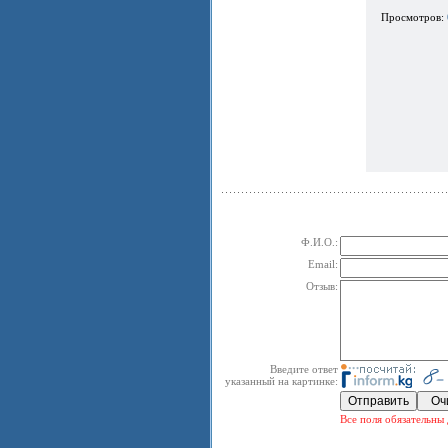
Просмотров:
Ф.И.О.:
Email:
Отзыв:
Введите ответ
указанный на картинке:
Все поля обязательны 