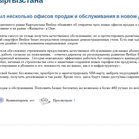
ыргызстана
рыл несколько офисов продаж и обслуживания в новом
ционного рынка Кыргызстана Beeline объявляет об открытии трех новых офисов продаж и о
шкеке и на рынке «Жашылча» в Оше.
енты смогут не только получить качественное обслуживание, но и протестировать различны
 смартфон Beeline Smart посредством специальных демонстрационных стоек. Есть еще одн
ом дизайне с использованием национальных узоров.
сов обусловлено стремлением предоставлять качественное обслуживание для наших абонен
ь работу согласно их пожеланиям, – отметил директор по региональному развитию Beeline 
сервисной компании. Сегодня невозможно эффективно работать без оперативного взаимоде
line, начиная от строительства сети и заканчивая созданием новых тарифов или продуктов
стирование в абонента и его лояльность так же важно, как и в инфраструктуру».
свой баланс без комиссии, приобрести и зарегистрировать SIM-карту, выбрать подходящи
номер, получить детализацию и так далее. Кроме того, здесь будут также доступны совре
одаж и обслуживания. Пополнять баланс бесплатно же возможно в более 480 точках по все
Комментариев:
нет
Просмотров:
1