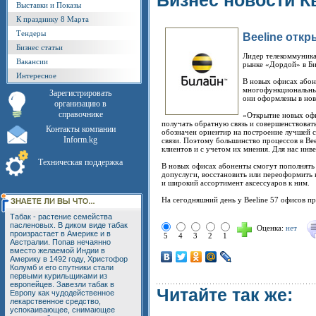
Бизнес новости К
Выставки и Показы
К празднику 8 Марта
Тендеры
Beeline отк
Бизнес статьи
Лидер телекоммуника
Вакансии
рынке «Дордой» в Би
Интересное
В новых офисах абон
многофункциональный
Зарегистрировать
они оформлены в нов
организацию в
справочнике
«Открытие новых офи
получать обратную связь и совершенствоват
Контакты компании
обозначен ориентир на построение лучшей 
Inform.kg
связи. Поэтому большинство процессов в Bee
клиентов и с учетом их мнения. Для нас инве
Техническая поддержка
В новых офисах абоненты смогут пополнять 
допуслуги, восстановить или переоформить 
и широкий ассортимент аксессуаров к ним.
На сегодняшний день у Beeline 57 офисов пр
Табак - растение семейства
пасленовых. В диком виде табак
Оценка:
нет
произрастает в Америке и в
5
4
3
2
1
Австралии. Попав нечаянно
вместо желаемой Индии в
Америку в 1492 году, Христофор
Колумб и его спутники стали
первыми курильщиками из
европейцев. Завезли табак в
Читайте так же:
Европу как чудодейственное
лекарственное средство,
успокаивающее, снимающее