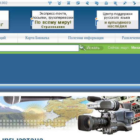
0.002
аций
Карта Бишкека
Полезная информация
Развлечени
Сейчас ищут:
Миха