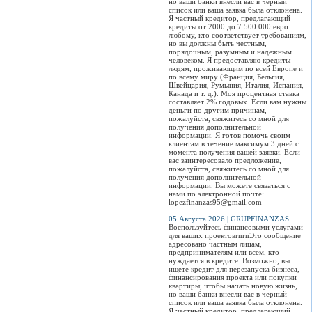
но ваши банки внесли вас в черный
список или ваша заявка была отклонена.
Я частный кредитор, предлагающий
кредиты от 2000 до 7 500 000 евро
любому, кто соответствует требованиям,
но вы должны быть честным,
порядочным, разумным и надежным
человеком. Я предоставляю кредиты
людям, проживающим по всей Европе и
по всему миру (Франция, Бельгия,
Швейцария, Румыния, Италия, Испания,
Канада и т. д.). Моя процентная ставка
составляет 2% годовых. Если вам нужны
деньги по другим причинам,
пожалуйста, свяжитесь со мной для
получения дополнительной
информации. Я готов помочь своим
клиентам в течение максимум 3 дней с
момента получения вашей заявки. Если
вас заинтересовало предложение,
пожалуйста, свяжитесь со мной для
получения дополнительной
информации. Вы можете связаться с
нами по электронной почте:
lopezfinanzas95@gmail.com
05 Августа 2026 | GRUPFINANZAS
Воспользуйтесь финансовыми услугами
для ваших проектовrnrnЭто сообщение
адресовано частным лицам,
предпринимателям или всем, кто
нуждается в кредите. Возможно, вы
ищете кредит для перезапуска бизнеса,
финансирования проекта или покупки
квартиры, чтобы начать новую жизнь,
но ваши банки внесли вас в черный
список или ваша заявка была отклонена.
Я частный кредитор, предлагающий