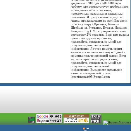
кредиты от 2000 до 7 500 000 евро
любому, кто соответствует требованиям,
но вы должны быть честным,
порядочным, разумным и надежным
человеком. Я предоставляю кредиты
людям, проживающим по всей Европе и
по всему миру (Франция, Бельгия,
Швейцария, Румыния, Италия, Испания,
Канада и т. д.). Моя процентная ставка
составляет 2% годовых. Если вам нужны
деньги по другим причинам,
пожалуйста, свяжитесь со мной для
получения дополнительной
информации. Я готов помочь своим
клиентам в течение максимум 3 дней с
момента получения вашей заявки. Если
вас заинтересовало предложение,
пожалуйста, свяжитесь со мной для
получения дополнительной
информации. Вы можете связаться с
нами по электронной почте:
lopezfinanzas95@gmail.com