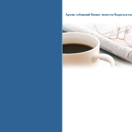
Архив собщений Бизнес новости Кыргызста