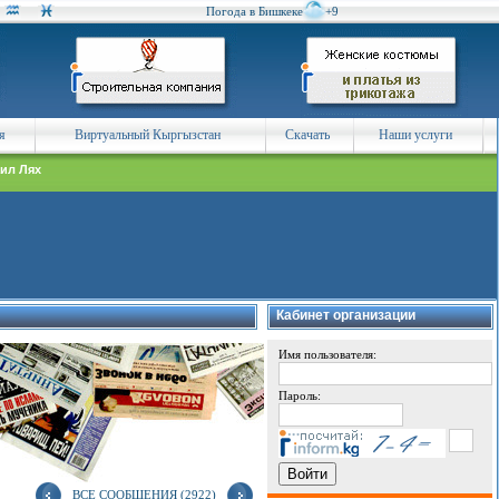
Погода в Бишкеке
+9
я
Виртуальный Кыргызстан
Скачать
Наши услуги
ил Лях
Кабинет организации
Имя пользователя:
Пароль:
ВСЕ СООБЩЕНИЯ (2922)