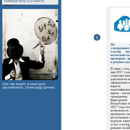
головную боль и усталость.
На пор
электронны
e.srs.kg по
возможность
проверить п
в режиме он
В связи с тем,
мая 2017 год
стартовал пр
документов н
оформление 
Они там творят, а наше дело
выдачу
расхлёбывать. (Александр Циткин)
идентификац
карты – пасп
гражданина
Кыргызской
Республики о
2017 года по
возможность
проверить св
регистрации 
портале элек
услуг e.srs.kg
режиме онлайн