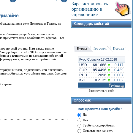
Зарегистрировать
организацию в
справочнике
 дизайне
бслуживания в селе Покровка в Таласе, на
Календарь событий
е мобильные устройства, в том числе
а примечательная особенность офисов – все
тов по всей стране. Нам также важно
Курсы
Гороскоп
Погода
Мансур Баратов. – С 2014 года в компании был
йствия с клиентом и поддержания обратной
, формируются, исходя из потребностей
Курс Сома на 17.02.2018
USD
68.1688
0.117
й тарифный план, подключить или отключить
EUR
85.4496
0.439
менные мобильные устройства мировых брендов
RUB
1.2096
0.007
KZT
0.2135
0.002
й стране.
Разместить у себя
Опросник
Вам нравится наш дизайн?
Да
Нет
Требуются доработки
Оставьте все как есть