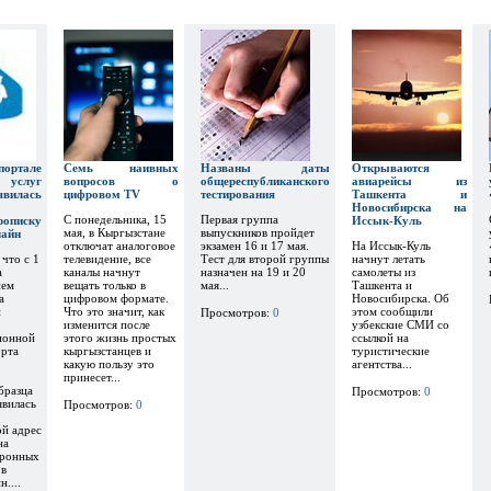
тале
Семь наивных
Названы даты
Открываются
х услуг
вопросов о
общереспубликанского
авиарейсы из
явилась
цифровом TV
тестирования
Ташкента и
Новосибирска на
С понедельника, 15
Первая группа
рописку
Иссык-Куль
мая, в Кыргызстане
выпускников пройдет
лайн
отключат аналоговое
экзамен 16 и 17 мая.
На Иссык-Куль
 что с 1
телевидение, все
Тест для второй группы
начнут летать
а
каналы начнут
назначен на 19 и 20
самолеты из
ием
вещать только в
мая...
Ташкента и
а
цифровом формате.
Новосибирска. Об
и
Что это значит, как
этом сообщили
Просмотров:
0
изменится после
узбекские СМИ со
ионной
этого жизнь простых
ссылкой на
орта
кыргызстанцев и
туристические
какую пользу это
агентства...
принесет...
бразца
Просмотров:
0
явилась
Просмотров:
0
ой адрес
на
тронных
 в
....