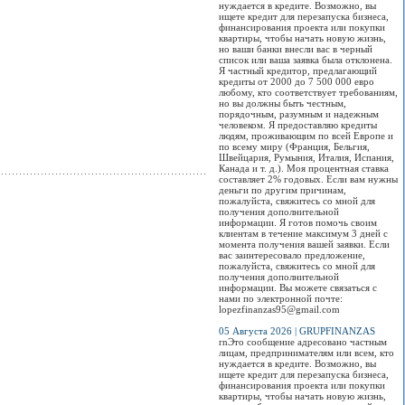
нуждается в кредите. Возможно, вы
ищете кредит для перезапуска бизнеса,
финансирования проекта или покупки
квартиры, чтобы начать новую жизнь,
но ваши банки внесли вас в черный
список или ваша заявка была отклонена.
Я частный кредитор, предлагающий
кредиты от 2000 до 7 500 000 евро
любому, кто соответствует требованиям,
но вы должны быть честным,
порядочным, разумным и надежным
человеком. Я предоставляю кредиты
людям, проживающим по всей Европе и
по всему миру (Франция, Бельгия,
Швейцария, Румыния, Италия, Испания,
Канада и т. д.). Моя процентная ставка
составляет 2% годовых. Если вам нужны
деньги по другим причинам,
пожалуйста, свяжитесь со мной для
получения дополнительной
информации. Я готов помочь своим
клиентам в течение максимум 3 дней с
момента получения вашей заявки. Если
вас заинтересовало предложение,
пожалуйста, свяжитесь со мной для
получения дополнительной
информации. Вы можете связаться с
нами по электронной почте:
lopezfinanzas95@gmail.com
05 Августа 2026 | GRUPFINANZAS
rnЭто сообщение адресовано частным
лицам, предпринимателям или всем, кто
нуждается в кредите. Возможно, вы
ищете кредит для перезапуска бизнеса,
финансирования проекта или покупки
квартиры, чтобы начать новую жизнь,