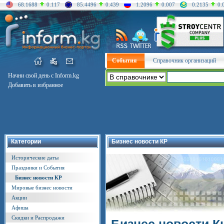
68.1688
0.117
85.4496
0.439
1.2096
0.007
0.2135
0.
События
Справочник организаций
Начни свой день с Inform.kg
Добавить в избранное
Категории
Бизнес новости КР
Исторические даты
Праздники и События
Бизнес новости КР
Мировые бизнес новости
Акции
Афиша
Скидки и Распродажи