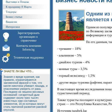
Бизнес новости К
Выставки и Показы
К празднику 8 Марта
Тендеры
Одним из 
Бизнес статьи
является 
Вакансии
Интересное
Одним из популяр
по Великому шелк
Зарегистрировать
информации и тур
организацию в
справочнике
По его данным, т
Контакты компании
- треккинг – 18%
Inform.kg
- альпинизм – 5%
Техническая поддержка
- джайлоо туризм – 4%
- конные туры – 3,5%
- горный велосипед – 1,5%
Знания о вреде курения, как
правило, ограничиваются
- другие виды туризма (рафтинг, параг
заезженной фразой о том, что
капля никотина убивает лошадь, и
опасениями умереть от рака.
В настоящее время исследования показ
Последнее не лишено весомых
туристический период.
оснований: сигаретный дым
содержит около трех тысяч
Также туристы посещают и культурно
известных нам составных
стран — это Республика Казахстан, Р
элементов, 16 из которых могут
стать причиной развития раковой
опухоли.
Источник:tazabek.kg