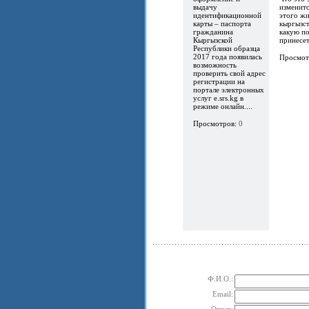
выдачу
изменитс
идентификационной
этого ж
карты – паспорта
кыргызст
гражданина
какую по
Кыргызской
принесет.
Республики образца
2017 года появилась
Просмот
возможность
проверить свой адрес
регистрации на
портале электронных
услуг e.srs.kg в
режиме онлайн....
Просмотров:
0
Ф.И.О.:
Email:
Отзыв: