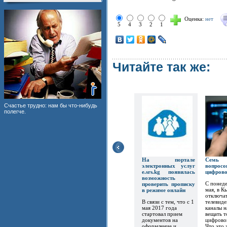
Оценка:
нет
5
4
3
2
1
Читайте так же:
Счастье трудно: нам бы что-нибудь
полегче.
На портале
Семь
электронных услуг
вопр
e.srs.kg появилась
цифров
возможность
С понеде
проверить прописку
мая, в К
в режиме онлайн
отключат
В связи с тем, что с 1
телевиде
мая 2017 года
каналы 
стартовал прием
вещать т
документов на
цифрово
оформление и
Что это 