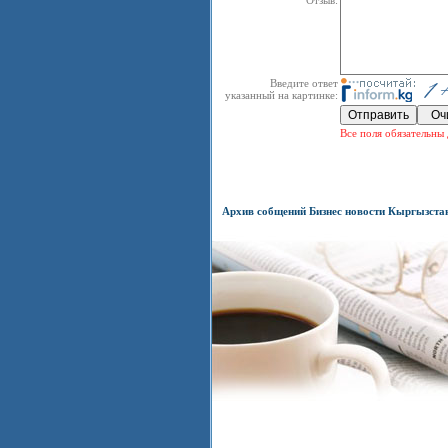
Введите ответ
указанный на картинке:
Все поля обязательны 
Архив собщений Бизнес новости Кыргызста