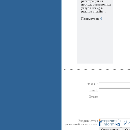
регистрации на
портале электронных
услуг e.srs.kg в
режиме онлайн....
Просмотров:
0
Ф.И.О.:
Email:
Отзыв:
Введите ответ
указанный на картинке: