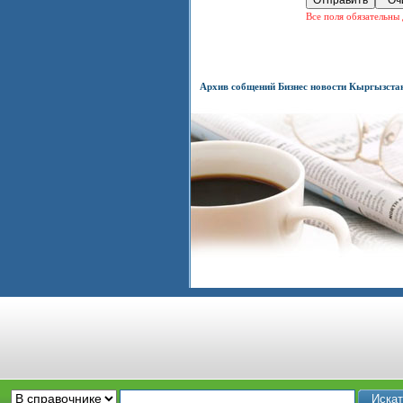
Все поля обязательны 
Архив собщений Бизнес новости Кыргызста