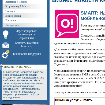
Бизнес новости К
Выставки и Показы
К празднику 8 Марта
Тендеры
SMART: И
Бизнес статьи
мобильног
Вакансии
Интересное
Если вы, счастлив
пользуетесь моби
Зарегистрировать
организацию в
С запуском линей
справочнике
бесплатно общатьс
Контакты компании
идеально подойдет каждому.
Inform.kg
«Для того чтобы полноценно использ
качественное подключение к мобильно
Техническая поддержка
скачивание новых программ для смартф
стандартными функциями смартфона»,
Сидоренко.
Мобильный оператор О! предлагает на 
Одиночество неприятно само по
бесплатные звонки и SMS в сети О!, а
себе, и большинство людей
страшится его. Оказывается, тяга
300», которая включает в себя 300 Мб
к общению вполне может быть
интернет-трафика составляет 1Гб, и з
защитной реакцией организма от
мобильный интернет.
разного рода психических
расстройств. Подтверждением
тому являются результаты
Команды подключения и стоимость но
недавно проведенного в США
исследования