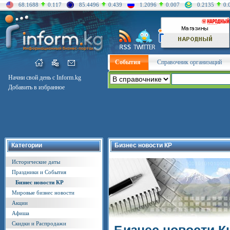
68.1688
0.117
85.4496
0.439
1.2096
0.007
0.2135
0.
События
Справочник организаций
Начни свой день с Inform.kg
Добавить в избранное
Категории
Бизнес новости КР
Исторические даты
Праздники и События
Бизнес новости КР
Мировые бизнес новости
Акции
Афиша
Скидки и Распродажи