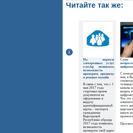
Читайте так же:
На портале
Семь
электронных услуг
вопр
e.srs.kg появилась
цифров
возможность
С понеде
проверить прописку
мая, в К
в режиме онлайн
отключат
В связи с тем, что с 1
телевиде
мая 2017 года
каналы 
стартовал прием
вещать т
документов на
цифрово
оформление и
Что это 
выдачу
изменитс
идентификационной
этого ж
карты – паспорта
кыргызст
гражданина
какую по
Кыргызской
принесет.
Республики образца
2017 года появилась
Просмот
возможность
проверить свой адрес