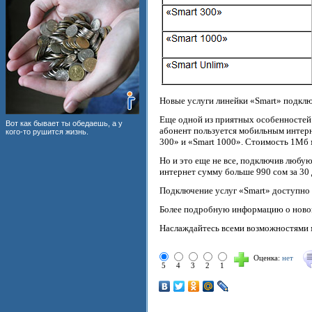
Новые услуги линейки «Smart» подклю
Еще одной из приятных особенностей у
Вот как бывает ты обедаешь, а у
абонент пользуется мобильным интерн
кого-то рушится жизнь.
300» и «Smart 1000». Стоимость 1Мб 
Но и это еще не все, подключив любую
интернет сумму больше 990 сом за 30 
Подключение услуг «Smart» доступно 
Более подробную информацию о новой
Наслаждайтесь всеми возможностями 
Оценка:
нет
5
4
3
2
1