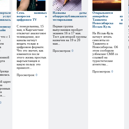
тале
Семь наивных
Названы даты
Открываются
х услуг
вопросов о
общереспубликанского
авиарейсы из
явилась
цифровом TV
тестирования
Ташкента и
Новосибирска на
С понедельника, 15
Первая группа
рописку
Иссык-Куль
мая, в Кыргызстане
выпускников пройдет
лайн
отключат аналоговое
экзамен 16 и 17 мая.
На Иссык-Куль
 что с 1
телевидение, все
Тест для второй группы
начнут летать
а
каналы начнут
назначен на 19 и 20
самолеты из
ием
вещать только в
мая...
Ташкента и
а
цифровом формате.
Новосибирска. Об
и
Что это значит, как
этом сообщили
Просмотров:
0
изменится после
узбекские СМИ со
ионной
этого жизнь простых
ссылкой на
орта
кыргызстанцев и
туристические
какую пользу это
агентства...
принесет...
бразца
Просмотров:
0
явилась
Просмотров:
0
ой адрес
на
тронных
 в
....
0