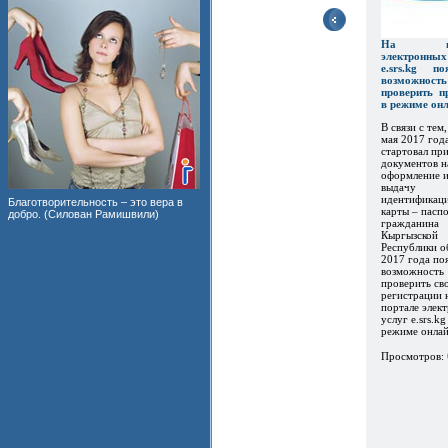
На пор
электронны
e.srs.kg по
возможность
проверить п
в режиме он
В связи с тем,
мая 2017 год
стартовал пр
документов н
оформление 
выдачу
идентификац
Благотворительность – это вера в
карты – пасп
добро. (Силован Рамишвили)
гражданина
Кыргызской
Республики о
2017 года по
возможность
проверить св
регистрации 
портале элек
услуг e.srs.kg
режиме онлайн
Просмотров: