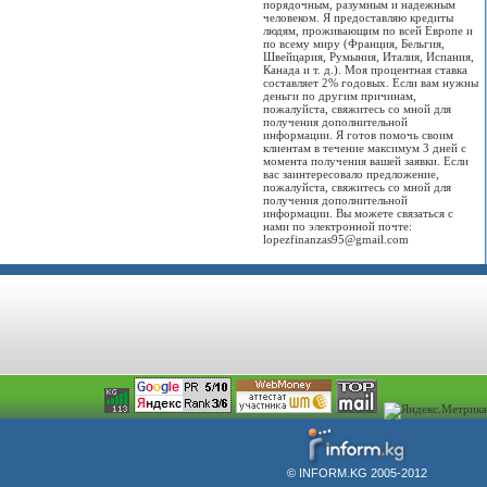
порядочным, разумным и надежным
человеком. Я предоставляю кредиты
людям, проживающим по всей Европе и
по всему миру (Франция, Бельгия,
Швейцария, Румыния, Италия, Испания,
Канада и т. д.). Моя процентная ставка
составляет 2% годовых. Если вам нужны
деньги по другим причинам,
пожалуйста, свяжитесь со мной для
получения дополнительной
информации. Я готов помочь своим
клиентам в течение максимум 3 дней с
момента получения вашей заявки. Если
вас заинтересовало предложение,
пожалуйста, свяжитесь со мной для
получения дополнительной
информации. Вы можете связаться с
нами по электронной почте:
lopezfinanzas95@gmail.com
© INFORM.KG 2005-2012