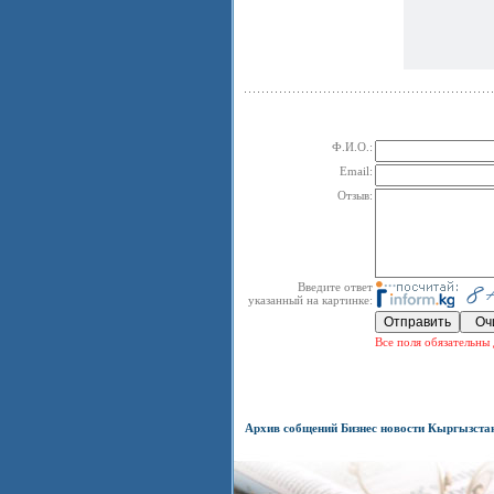
Ф.И.О.:
Email:
Отзыв:
Введите ответ
указанный на картинке:
Все поля обязательны 
Архив собщений Бизнес новости Кыргызста