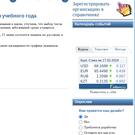
Зарегистрировать
организацию в
справочнике
 учебного года
ования и науки, уточнив, что выбор числа
Календарь событий
сезонных заболеваний среди учащихся.
, 11 июня состоится экзамен по русскому и
ежание насыщенности графика экзаменов.
Курсы
Гороскоп
Погода
Курс Сома на 17.02.2018
USD
68.1688
0.117
EUR
85.4496
0.439
RUB
1.2096
0.007
KZT
0.2135
0.002
Разместить у себя
Опросник
Вам нравится наш дизайн?
Да
Нет
Требуются доработки
Оставьте все как есть