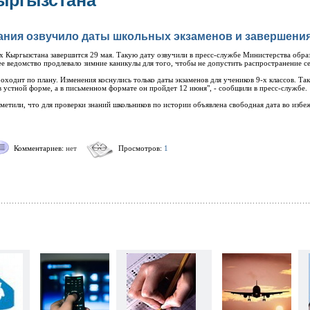
ыргызстана
ния озвучило даты школьных экзаменов и завершения
х Кыргызстана завершится 29 мая. Такую дату озвучили в пресс-службе Министерства образ
нее ведомство продлевало зимние каникулы для того, чтобы не допустить распространение 
ходит по плану. Изменения коснулись только даты экзаменов для учеников 9-х классов. Так
в устной форме, а в письменном формате он пройдет 12 июня", - сообщили в пресс-службе.
тметили, что для проверки знаний школьников по истории объявлена свободная дата во изб
Комментариев:
нет
Просмотров:
1