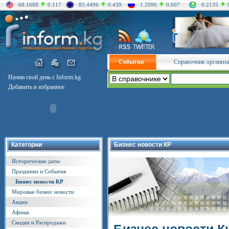
68.1688
0.117
85.4496
0.439
1.2096
0.007
0.2135
События
Справочник организ
Начни свой день с Inform.kg
Добавить в избранное
Категории
Бизнес новости КР
Исторические даты
Праздники и События
Бизнес новости КР
Мировые бизнес новости
Акции
Афиша
Скидки и Распродажи