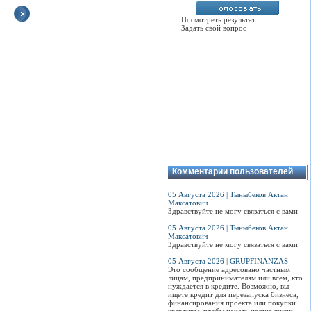
Посмотреть результат
Задать свой вопрос
Где и сколько
В Оше открылся
Горячую воду в
Кыргызстан
установят знаков
пункт регистрации
Бишкеке отключат
переходи
«Эвакуатор»
авто по правилам
22 мая
биометрически
ЕАЭС
электронные
Сколько планируется
Воду отключают
паспорта
установить знаков
Все машины,
ежегодно в рамках
«Эвакуатор» и где
ввезенные в
профилактических
Электронный
нельзя будет
Кыргызстан после
работ для
биометрически
парковать машину...
февраля, должны
обеспечения
паспорт гражд
получить
качественной
Кыргызской
свидетельство ЕАЭС
подготовки
Республики явл
Просмотров:
0
о безопасности
теплосетей и систем
идентификаци
конструкции...
теплопотребления к
документом но
отопительному
типа и соответ
сезону.
международны
Просмотров:
0
стандартам. Эт
первый электр
Просмотров:
0
Комментарии пользователей
паспорт в
Центрально-
Азиатском реги
05 Августа 2026 | Тыныбеков Актан
Максатович
Просмотров:
0
Здравствуйте не могу связаться с вами
05 Августа 2026 | Тыныбеков Актан
Максатович
Здравствуйте не могу связаться с вами
05 Августа 2026 | GRUPFINANZAS
Это сообщение адресовано частным
лицам, предпринимателям или всем, кто
нуждается в кредите. Возможно, вы
ищете кредит для перезапуска бизнеса,
финансирования проекта или покупки