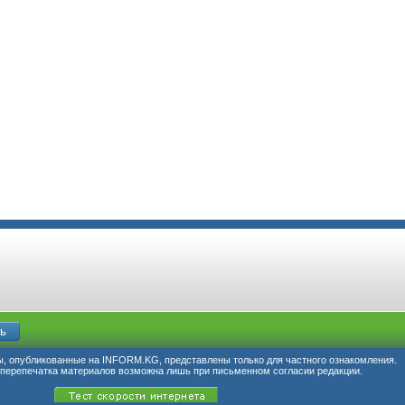
, опубликованные на INFORM.KG, представлены только для частного ознакомления.
перепечатка материалов возможна лишь при письменном согласии редакции.