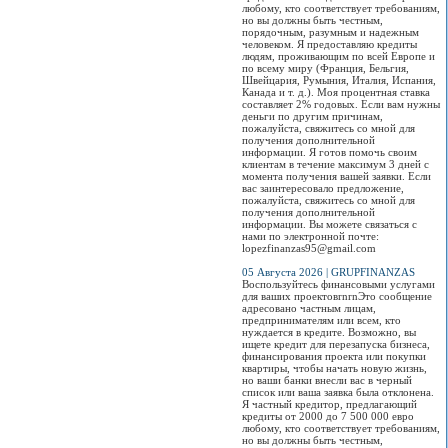
любому, кто соответствует требованиям,
но вы должны быть честным,
порядочным, разумным и надежным
человеком. Я предоставляю кредиты
людям, проживающим по всей Европе и
по всему миру (Франция, Бельгия,
Швейцария, Румыния, Италия, Испания,
Канада и т. д.). Моя процентная ставка
составляет 2% годовых. Если вам нужны
деньги по другим причинам,
пожалуйста, свяжитесь со мной для
получения дополнительной
информации. Я готов помочь своим
клиентам в течение максимум 3 дней с
момента получения вашей заявки. Если
вас заинтересовало предложение,
пожалуйста, свяжитесь со мной для
получения дополнительной
информации. Вы можете связаться с
нами по электронной почте:
lopezfinanzas95@gmail.com
05 Августа 2026 | GRUPFINANZAS
Воспользуйтесь финансовыми услугами
для ваших проектовrnrnЭто сообщение
адресовано частным лицам,
предпринимателям или всем, кто
нуждается в кредите. Возможно, вы
ищете кредит для перезапуска бизнеса,
финансирования проекта или покупки
квартиры, чтобы начать новую жизнь,
но ваши банки внесли вас в черный
список или ваша заявка была отклонена.
Я частный кредитор, предлагающий
кредиты от 2000 до 7 500 000 евро
любому, кто соответствует требованиям,
но вы должны быть честным,