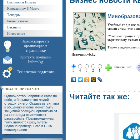
Бизнес новости К
Выставки и Показы
К празднику 8 Марта
Тендеры
Минобразова
Бизнес статьи
Учебный год в школа
Вакансии
связан с тем, что ра
Интересное
"Учебный процесс про
кыргызскому языкам 
Зарегистрировать
организацию в
Также в ведомстве о
справочнике
Источник:vb.kg
Контакты компании
Inform.kg
Оценка:
нет
5
4
3
2
1
Техническая поддержка
Читайте так же:
Одиночество неприятно само по
себе, и большинство людей
страшится его. Оказывается, тяга
к общению вполне может быть
защитной реакцией организма от
разного рода психических
расстройств. Подтверждением
тому являются результаты
недавно проведенного в США
исследования