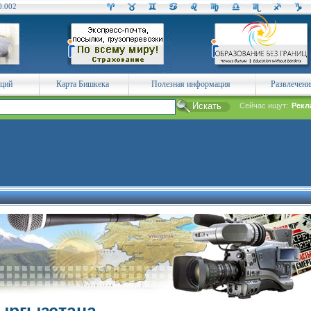
0.002
аций
Карта Бишкека
Полезная информация
Развлечени
Сейчас ищут:
Рекл