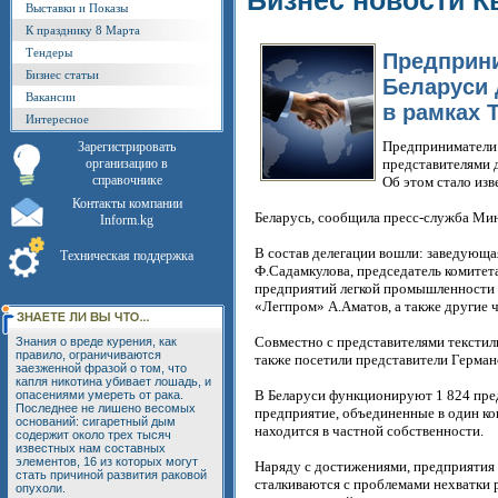
Бизнес новости К
Выставки и Показы
К празднику 8 Марта
Тендеры
Предприни
Бизнес статьи
Беларуси 
Вакансии
в рамках 
Интересное
Предприниматели 
Зарегистрировать
организацию в
представителями 
справочнике
Об этом стало изв
Контакты компании
Беларусь, сообщила пресс-служба Ми
Inform.kg
В состав делегации вошли: заведующ
Техническая поддержка
Ф.Садамкулова, председатель комите
предприятий легкой промышленности 
«Легпром» А.Аматов, а также другие 
Совместно с представителями текстил
Знания о вреде курения, как
правило, ограничиваются
также посетили представители Герма
заезженной фразой о том, что
капля никотина убивает лошадь, и
В Беларуси функционируют 1 824 пре
опасениями умереть от рака.
Последнее не лишено весомых
предприятие, объединенные в один ко
оснований: сигаретный дым
находится в частной собственности.
содержит около трех тысяч
известных нам составных
элементов, 16 из которых могут
Наряду с достижениями, предприятия 
стать причиной развития раковой
сталкиваются с проблемами нехватки р
опухоли.