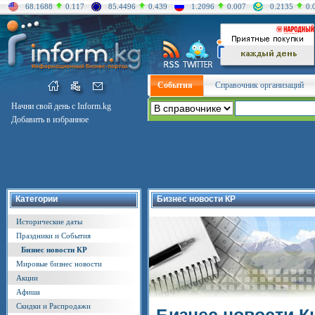
68.1688
0.117
85.4496
0.439
1.2096
0.007
0.2135
0.
События
Справочник организаций
Начни свой день с Inform.kg
Добавить в избранное
Категории
Бизнес новости КР
Исторические даты
Праздники и События
Бизнес новости КР
Мировые бизнес новости
Акции
Афиша
Скидки и Распродажи