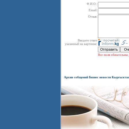
Ф.И.О.:
Email:
Отзыв:
Введите ответ
указанный на картинке:
Все поля обязательны 
Архив собщений Бизнес новости Кыргызста