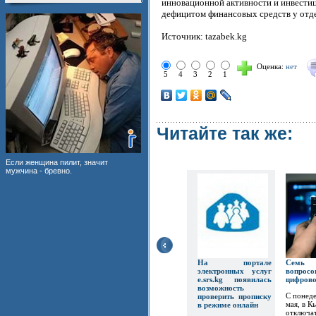
инновационной активности и инвестиц
дефицитом финансовых средств у отд
Источник: tazabek.kg
Оценка:
нет
5
4
3
2
1
Читайте так же:
Если женщина пилит, значит
мужчина - бревно.
На портале
Семь
электронных услуг
вопр
e.srs.kg появилась
цифров
возможность
С понеде
проверить прописку
мая, в К
в режиме онлайн
отключат