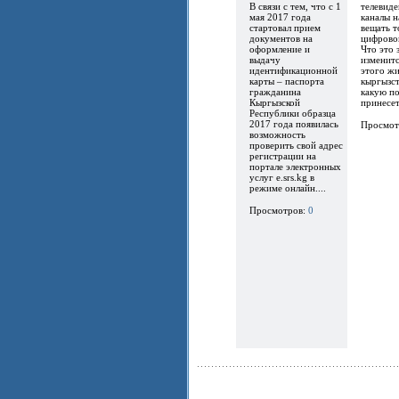
В связи с тем, что с 1
телевиде
мая 2017 года
каналы 
стартовал прием
вещать т
документов на
цифрово
оформление и
Что это 
выдачу
изменитс
идентификационной
этого ж
карты – паспорта
кыргызст
гражданина
какую по
Кыргызской
принесет.
Республики образца
2017 года появилась
Просмот
возможность
проверить свой адрес
регистрации на
портале электронных
услуг e.srs.kg в
режиме онлайн....
Просмотров:
0