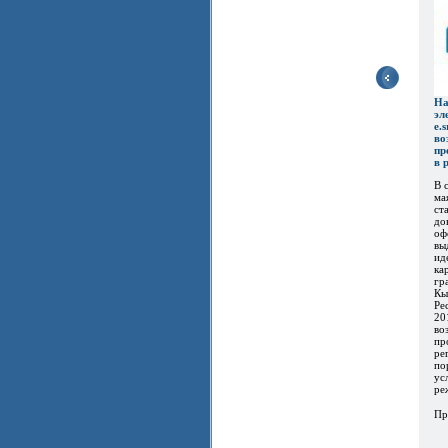
Н
эл
e.
во
пр
в 
В с
ма
ст
до
оф
вы
ид
ка
гр
Кы
Ре
20
во
пр
ре
по
усл
ре
Пр