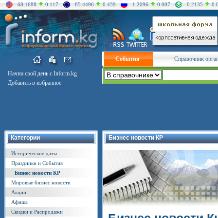
68.1688
0.117
85.4496
0.439
1.2096
0.007
0.2135
0.
События
Справочник орга
Начни свой день с Inform.kg
Добавить в избранное
Категории
Бизнес новости КР
Исторические даты
Праздники и События
Бизнес новости КР
Мировые бизнес новости
Акции
Афиша
Скидки и Распродажи