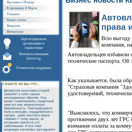
Бизнес новости К
Выставки и Показы
К празднику 8 Марта
Тендеры
Автовл
Бизнес статьи
права 
Вакансии
Интересное
Всю выгоду 
Зарегистрировать
организацию в
компания, н
справочнике
Автовладельцев избавили 
Контакты компании
Inform.kg
технические паспорта. Об
Техническая поддержка
Как указывается, была об
"Страховая компания "Здо
Депрессия многолика и порой
удостоверений, техническ
заявляет о себе самым
неожиданным образом. Она
может сымитировать сердечный
приступ или: внематочную
беременность. Повторяющиеся
"Выяснилось, что коммерче
боли в желудке, сердцебиения и
запоры - даже опытного врача
протяжении двух лет ГРС 
сбивают с толку маски, за
которыми прячется это
взимания оплаты за комму
заболевание. И все-таки
медицина научилась разгадывать