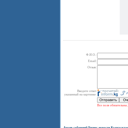
Ф.И.О.:
Email:
Отзыв:
Введите ответ
указанный на картинке:
Все поля обязательны 
Архив собщений Бизнес новости Кыргызста